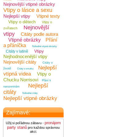
Nejnovější vtipné obrázky
Vtipy o lásce a sexu
Nejlepší vtipy
Vtipné texty
Vtipy o dětech
Vtipy o
Nejnovější
zvířatech
vtipy
Citáty podle autora
Vtipné obrázky
Přání
a přáníčka
Náhodné vtipné obrázky
Vtipy
Citáty v latině
Nejhodnocenější vtipy
Nejnovější citáty
Citáty o
Nejlepší
životě
Citáty o smutku
vtipná videa
Vtipy o
Chucku Norrisovi
Přání k
Nejlepší
narozeninám
citáty
Náhodné citáty
Nejlepší vtipné obrázky
Zajímavé:
pronájem
Užij si pořádnou zábavu -
party stanů
pro každou správnou
akci.