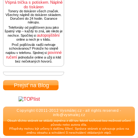
Vtipná trička s potiskem
Náplně
.
do tiskáren
Tonery do tiskáren všech značek.
Všechny náplně do tiskáren skladem.
Doručení do 24 hodin. Garance
nákupu.
Telefonáty od pojišťoven jsou jako
špatný vtip – každý to zná, ale nikdo je
autopojištění
nechce. Spočítej si
online a nech je v klidu.
Proč pojišťovák radši nehraje
schovávanou? Protože ho stejně
povinné
najdou v telefonu. Sjednej si
ručení
jednoduše online a užij si klid
bez nečekaných hovorů.
Prejsť na Blog
Copyright ©2011-2012 Vysmátej.cz - all rights reserved -
info@vysmatej.cz
Obsah těchto stránek se skládá zejména z děl tzv. lidové tvořivosti bez možnosti určení
původu nebo autora díla.
Příspěvky mohou být určeny k dalšímu šíření. Správce stránek si vyhrazuje právo na
změnu obsahu a schválení či neschválení vkládaných vtipů.