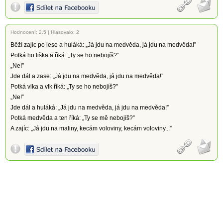
Hodnocení:
2.5
|
Hlasovalo: 2
Běží zajíc po lese a huláká: „Já jdu na medvěda, já jdu na medvěda!”
Potká ho liška a říká: „Ty se ho nebojíš?”
„Ne!”
Jde dál a zase: „Já jdu na medvěda, já jdu na medvěda!”
Potká vlka a vlk říká: „Ty se ho nebojíš?”
„Ne!”
Jde dál a huláká: „Já jdu na medvěda, já jdu na medvěda!”
Potká medvěda a ten říká: „Ty se mě nebojíš?”
A zajíc: „Já jdu na maliny, kecám voloviny, kecám voloviny...”