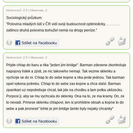
Hodnocení:
2.5
|
Hlasovalo: 2
Sociologický průzkum:
"Polovina mladých lidí v ČR vidí svoji budoucnost optimisticky, . . . . . . . .
zatímco druhá polovina bohužel nemá na drogy peníze."
Hodnocení:
2.5
|
Hlasovalo: 2
Prijde chlap do baru a rika "jeden jim bridge". Barman zdesene zkontroluje
napojovy listek a zjisti, ze nic takoveho nemaji. Tak vezme sklenku a
vychcije se do ni. Chlap to do sebe kopne a rika jeste jednou. Tak barman
opet vykona potrebu. Chlap to do sebe zas kopne a chce dalsi. Barman
zpanikari uz nepotrebuje chcat, tak jde na chodbu a tam potka uklizecku.
Porposi ji, aby se mu vychcala do sklenky. Ona na to, ze ma kramy. On, ze
to nevadi. Prinese sklenku chlapovi, ten si prohlidne obsah a kopne to do
sebe a pak pronese" tohle je jim bridge tamto byly nejaky chcanky"