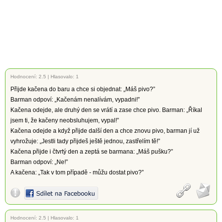
Hodnocení:
2.5
|
Hlasovalo: 1
Přijde kačena do baru a chce si objednat: „Máš pivo?”
Barman odpoví: „Kačenám nenalívám, vypadni!”
Kačena odejde, ale druhý den se vrátí a zase chce pivo. Barman: „Říkal
jsem ti, že kačeny neobsluhujem, vypal!”
Kačena odejde a když přijde další den a chce znovu pivo, barman jí už
vyhrožuje: „Jestli tady přijdeš ještě jednou, zastřelím tě!”
Kačena přijde i čtvrtý den a zeptá se barmana: „Máš pušku?”
Barman odpoví: „Ne!”
A kačena: „Tak v tom případě - můžu dostat pivo?”
Hodnocení:
2.5
|
Hlasovalo: 1