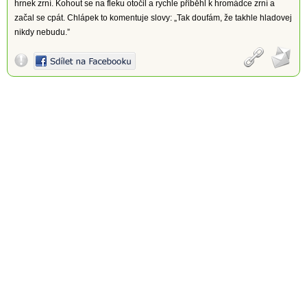
hrnek zrní. Kohout se na fleku otočil a rychle přiběhl k hromádce zrní a
začal se cpát. Chlápek to komentuje slovy: „Tak doufám, že takhle hladovej
nikdy nebudu.”