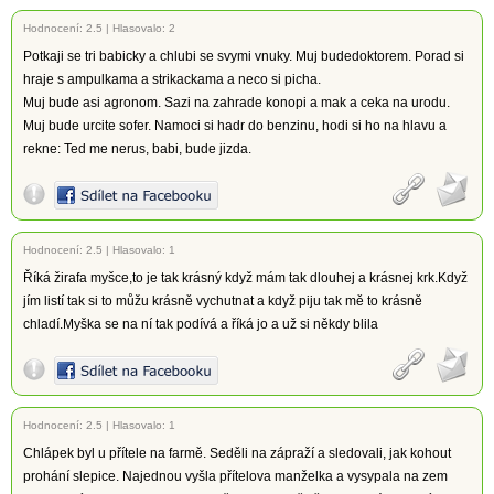
Hodnocení:
2.5
|
Hlasovalo: 2
Potkaji se tri babicky a chlubi se svymi vnuky. Muj budedoktorem. Porad si
hraje s ampulkama a strikackama a neco si picha.
Muj bude asi agronom. Sazi na zahrade konopi a mak a ceka na urodu.
Muj bude urcite sofer. Namoci si hadr do benzinu, hodi si ho na hlavu a
rekne: Ted me nerus, babi, bude jizda.
Hodnocení:
2.5
|
Hlasovalo: 1
Říká žirafa myšce,to je tak krásný když mám tak dlouhej a krásnej krk.Když
jím listí tak si to můžu krásně vychutnat a když piju tak mě to krásně
chladí.Myška se na ní tak podívá a říká jo a už si někdy blila
Hodnocení:
2.5
|
Hlasovalo: 1
Chlápek byl u přítele na farmě. Seděli na zápraží a sledovali, jak kohout
prohání slepice. Najednou vyšla přítelova manželka a vysypala na zem