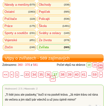
Národy a menšiny
Obchody
(575)
(338)
Ostatní
Pepíček
(1963)
(595)
Počítače
Policajti
(119)
(536)
Práce
Škola
(175)
(1491)
Sporty a soutěže
Svátky a oslavy
(231)
(140)
Vojenské
Ze života
(451)
(379)
Zločin
Zvířata
(246)
(589)
Vtipy o zvířatech - 589 zajímavých
Zobrazeno:
360 - 370
z
581
Počet vtipů na stránce:
10
20
50
100
...
...
<<
<
1
33
34
35
36
37
38
39
40
41
59
>
>>
Hodnocení:
2.5
|
Hlasovalo: 2
„Ti lidé jsou ale padavky,” bučí si na pastvě kráva. „Já mám trávu od rána
do večera a jim stačí pár vdechů a už jsou úplně mimo!”