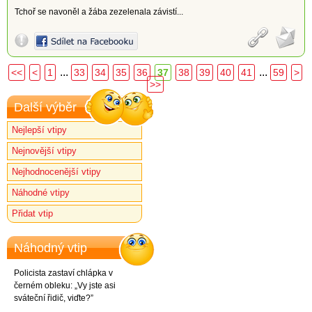
Tchoř se navoněl a žába zezelenala závistí...
...
...
<<
<
1
33
34
35
36
37
38
39
40
41
59
>
>>
Další výběr
Nejlepší vtipy
Nejnovější vtipy
Nejhodnocenější vtipy
Náhodné vtipy
Přidat vtip
Náhodný vtip
Policista zastaví chlápka v
černém obleku: „Vy jste asi
sváteční řidič, viďte?”