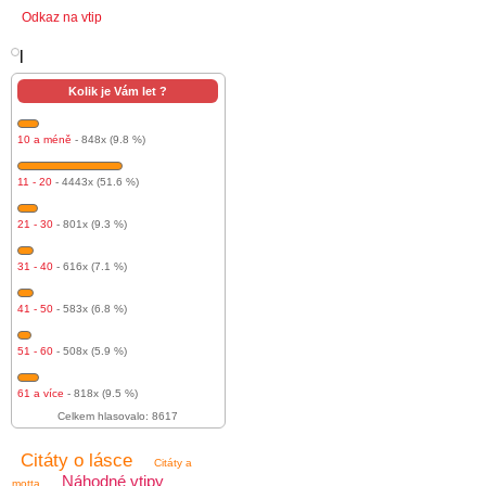
Odkaz na vtip
l
Kolik je Vám let ?
10 a méně
- 848x (9.8 %)
11 - 20
- 4443x (51.6 %)
21 - 30
- 801x (9.3 %)
31 - 40
- 616x (7.1 %)
41 - 50
- 583x (6.8 %)
51 - 60
- 508x (5.9 %)
61 a více
- 818x (9.5 %)
Celkem hlasovalo: 8617
Citáty o lásce
Citáty a
Náhodné vtipy
motta