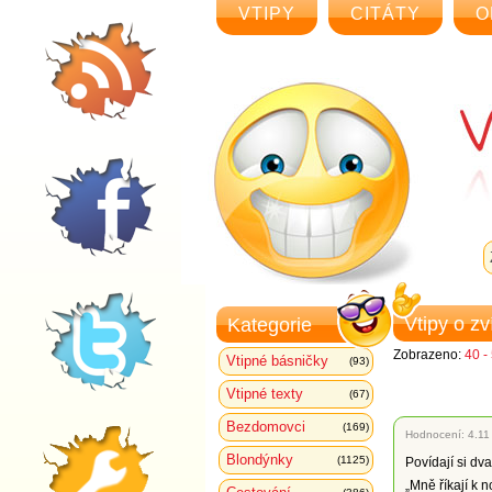
VTIPY
CITÁTY
O
Vtipy o z
Kategorie
Zobrazeno:
40 -
Vtipné básničky
(93)
Vtipné texty
(67)
Bezdomovci
(169)
Hodnocení:
4.11
Blondýnky
(1125)
Povídají si dva
„Mně říkají k n