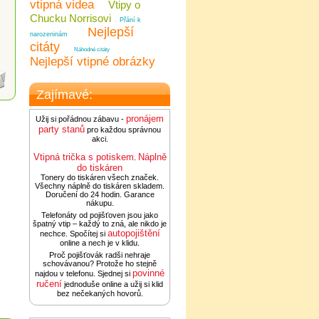
vtipná videa
Vtipy o
Chucku Norrisovi
Přání k
Nejlepší
narozeninám
citáty
Náhodné citáty
Nejlepší vtipné obrázky
Zajímavé:
pronájem
Užij si pořádnou zábavu -
party stanů
pro každou správnou
akci.
Vtipná trička s potiskem
Náplně
.
do tiskáren
Tonery do tiskáren všech značek.
Všechny náplně do tiskáren skladem.
Doručení do 24 hodin. Garance
nákupu.
Telefonáty od pojišťoven jsou jako
špatný vtip – každý to zná, ale nikdo je
autopojištění
nechce. Spočítej si
online a nech je v klidu.
Proč pojišťovák radši nehraje
schovávanou? Protože ho stejně
povinné
najdou v telefonu. Sjednej si
ručení
jednoduše online a užij si klid
bez nečekaných hovorů.