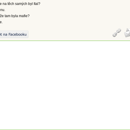
e na těch samých byl Ital?
hnu.
 že tam byla mafie?
e.