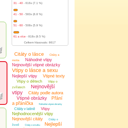
31 - 40
- 616x (7.1 %)
41 - 50
- 583x (6.8 %)
51 - 60
- 508x (5.9 %)
61 a více
- 818x (9.5 %)
Celkem hlasovalo: 8617
Citáty o lásce
Citáty a
Náhodné vtipy
motta
Nejnovější vtipné obrázky
Vtipy o lásce a sexu
Nejlepší vtipy
Vtipné texty
Vtipy o dětech
Vtipy o
Nejnovější
zvířatech
vtipy
Citáty podle autora
Vtipné obrázky
Přání
a přáníčka
Náhodné vtipné obrázky
Vtipy
Citáty v latině
Nejhodnocenější vtipy
Nejnovější citáty
Citáty o
Nejlepší
životě
Citáty o smutku