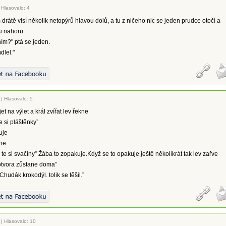
|
Hlasovalo: 4
 drátě visí několik netopýrů hlavou dolů, a tu z ničeho nic se jeden prudce otočí a
u nahoru.
ním?" ptá se jeden.
dlel."
|
Hlasovalo: 5
jet na výlet a král zvířat lev řekne
 si pláštěnky”
uje
ne
e si svačiny” Žába to zopakuje.Když se to opakuje ještě několikrát tak lev zařve
potvora zůstane doma”
hudák krokodýl. tolik se těšil.”
|
Hlasovalo: 10