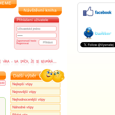
MEME
Návštěvní kniha
Přihlášení uživatele
Zapomenuté heslo
Registrovat
Další výběr
100
Nejlepší vtipy
Nejnovější vtipy
Nejhodnocenější vtipy
Náhodné vtipy
Přidat vtip