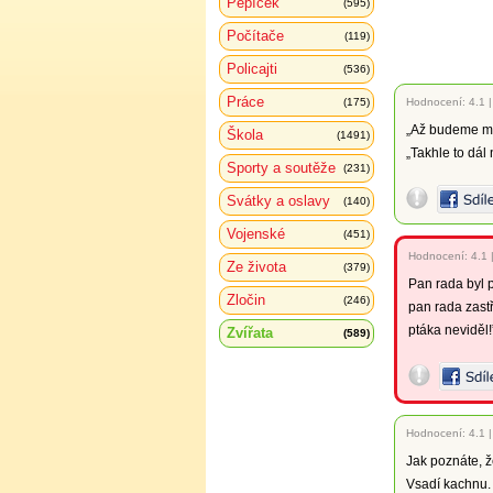
Pepíček
(595)
Počítače
(119)
Policajti
(536)
Práce
(175)
Hodnocení:
4.1
„Až budeme mí
Škola
(1491)
„Takhle to dál
Sporty a soutěže
(231)
Svátky a oslavy
(140)
Vojenské
(451)
Hodnocení:
4.1
Ze života
(379)
Pan rada byl p
Zločin
(246)
pan rada zastř
ptáka neviděl!
Zvířata
(589)
Hodnocení:
4.1
Jak poznáte, 
Vsadí kachnu.