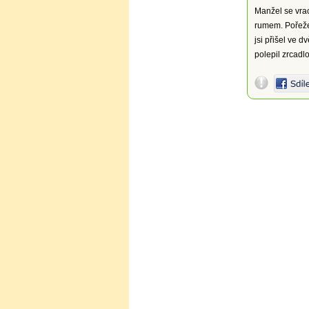
Manžel se vrac
rumem. Pořeže 
jsi přišel ve d
polepil zrcadlo