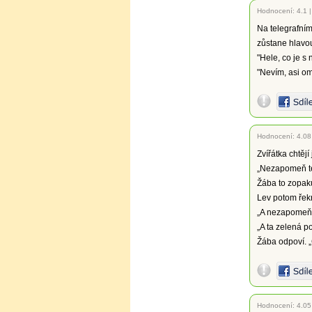
Hodnocení:
4.1
Na telegrafním
zůstane hlavo
"Hele, co je s 
"Nevím, asi om
Hodnocení:
4.08
Zvířátka chtějí 
„Nezapomeň te
Žába to zopak
Lev potom řek
„A nezapomeň t
„A ta zelená 
Žába odpoví. „C
Hodnocení:
4.05