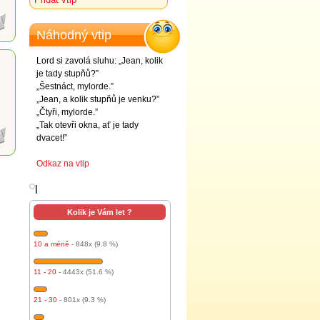
Náhodný vtip
Lord si zavolá sluhu: „Jean, kolik
je tady stupňů?”
„Šestnáct, mylorde.”
„Jean, a kolik stupňů je venku?”
„Čtyři, mylorde.”
„Tak otevři okna, ať je tady
dvacet!”
Odkaz na vtip
l
Kolik je Vám let ?
10 a méně
- 848x (9.8 %)
11 - 20
- 4443x (51.6 %)
21 - 30
- 801x (9.3 %)