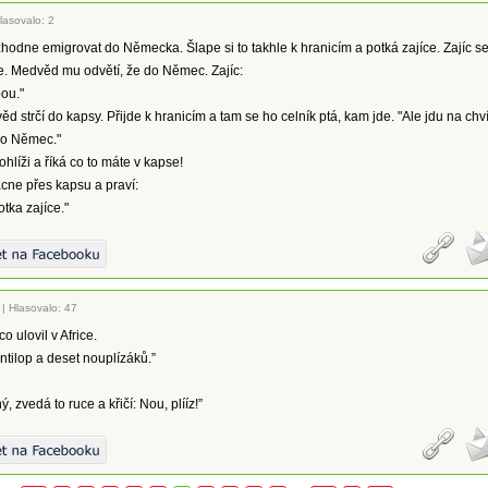
lasovalo: 2
odne emigrovat do Německa. Šlape si to takhle k hranicím a potká zajíce. Zajíc s
e. Medvěd mu odvětí, že do Němec. Zajíc:
ou."
d strčí do kapsy. Přijde k hranicím a tam se ho celník ptá, kam jde. "Ale jdu na chví
o Němec."
ohlíži a říká co to máte v kapse!
cne přes kapsu a praví:
fotka zajíce."
|
Hlasovalo: 47
co ulovil v Africe.
 antilop a deset nouplízáků.”
ý, zvedá to ruce a křičí: Nou, plííz!”