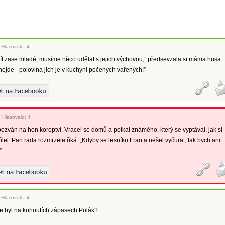
|
Hlasovalo: 4
t zase mladé, musíme něco udělat s jejich výchovou,” předsevzala si máma husa.
 nejde - polovina jich je v kuchyni pečených vařených!”
|
Hlasovalo: 4
ozván na hon koroptví. Vracel se domů a potkal známého, který se vyptával, jak si
ílel. Pan rada rozmrzele říká: „Kdyby se lesníků Franta nešel vyčurat, tak bych ani
”
|
Hlasovalo: 4
že byl na kohoutích zápasech Polák?