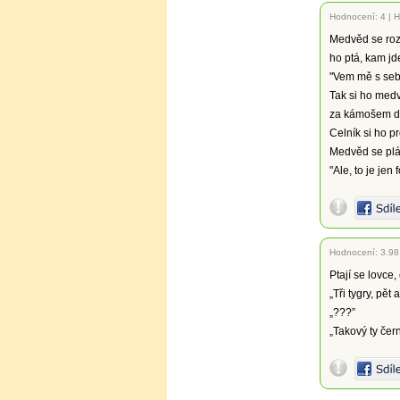
Hodnocení:
4
|
H
Medvěd se rozh
ho ptá, kam jd
"Vem mě s seb
Tak si ho medvě
za kámošem d
Celník si ho pr
Medvěd se plá
"Ale, to je jen 
Hodnocení:
3.98
Ptají se lovce, 
„Tři tygry, pět
„???”
„Takový ty čern