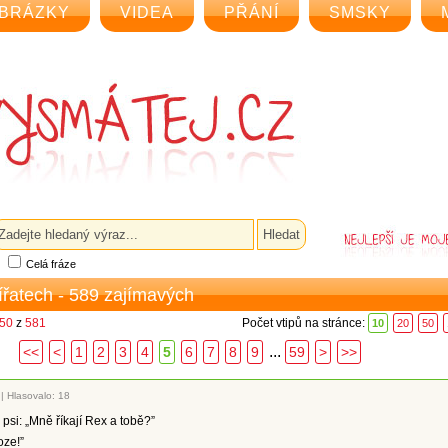
BRÁZKY
VIDEA
PŘÁNÍ
SMSKY
Celá fráze
vířatech - 589 zajímavých
 50
z
581
Počet vtipů na stránce:
10
20
50
...
<<
<
1
2
3
4
5
6
7
8
9
59
>
>>
|
Hlasovalo: 18
 psi: „Mně říkají Rex a tobě?”
oze!”