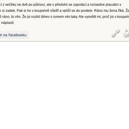
í z večírku ve dvě po půlnoci, ale v předsíni se zapotácí a rozsedne placatici s
si zadek. Pak si ho v koupelně ošetří a vplíží se do postele. Ráno mu žena říká. Ž
vě ráno, to vím. Že jsi rozbil láhev s rumem vím taky. Ale vysvětli mi, proč jsi v koupel
 náplastí.