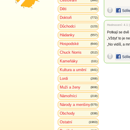
Cestování
(386)
Děti
(448)
Doktoři
(772)
Hodnocení:
4.1
Důchodci
(123)
Potkají se dvě
Hádanky
(557)
„Vždyť to je ne
Hospodské
(644)
„No vidíš, a mn
Chuck Norris
(312)
Kameňáky
(111)
Kultura a umění
(441)
Lordi
(268)
Muži a ženy
(908)
Námořníci
(219)
Národy a menšiny
(575)
Obchody
(338)
Ostatní
(1963)