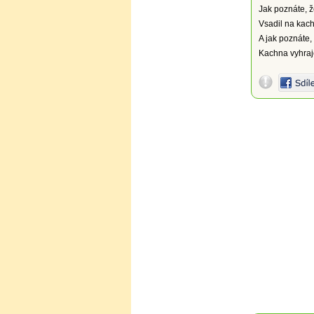
Jak poznáte, ž
Vsadil na kac
A jak poznáte,
Kachna vyhraj