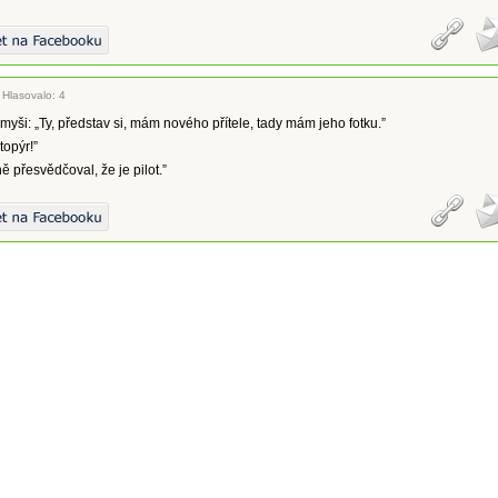
|
Hlasovalo: 4
 myši: „Ty, představ si, mám nového přítele, tady mám jeho fotku.”
topýr!”
ě přesvědčoval, že je pilot.”