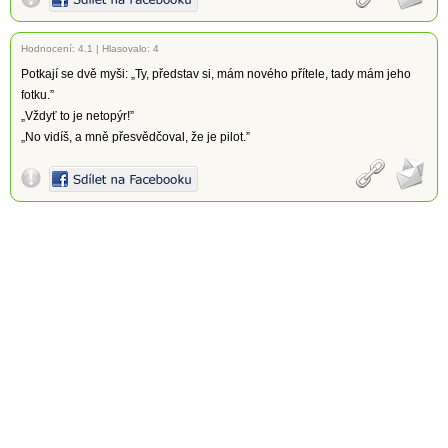
Hodnocení:
4.1
|
Hlasovalo: 4
Potkají se dvě myši: „Ty, představ si, mám nového přítele, tady mám jeho
fotku.”
„Vždyť to je netopýr!”
„No vidíš, a mně přesvědčoval, že je pilot.”