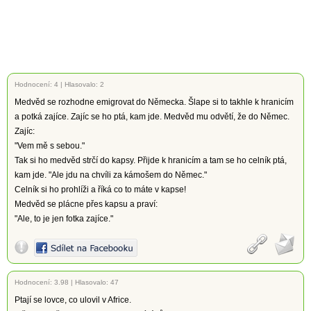
Hodnocení:
4
|
Hlasovalo: 2
Medvěd se rozhodne emigrovat do Německa. Šlape si to takhle k hranicím
a potká zajíce. Zajíc se ho ptá, kam jde. Medvěd mu odvětí, že do Němec.
Zajíc:
"Vem mě s sebou."
Tak si ho medvěd strčí do kapsy. Přijde k hranicím a tam se ho celník ptá,
kam jde. "Ale jdu na chvíli za kámošem do Němec."
Celník si ho prohlíži a říká co to máte v kapse!
Medvěd se plácne přes kapsu a praví:
"Ale, to je jen fotka zajíce."
Hodnocení:
3.98
|
Hlasovalo: 47
Ptají se lovce, co ulovil v Africe.