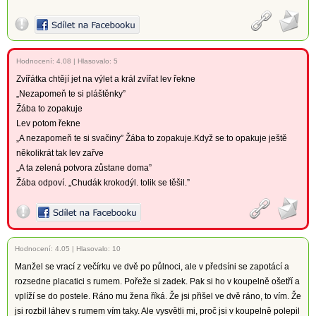
Hodnocení:
4.08
|
Hlasovalo: 5
Zvířátka chtějí jet na výlet a král zvířat lev řekne
„Nezapomeň te si pláštěnky”
Žába to zopakuje
Lev potom řekne
„A nezapomeň te si svačiny” Žába to zopakuje.Když se to opakuje ještě
několikrát tak lev zařve
„A ta zelená potvora zůstane doma”
Žába odpoví. „Chudák krokodýl. tolik se těšil.”
Hodnocení:
4.05
|
Hlasovalo: 10
Manžel se vrací z večírku ve dvě po půlnoci, ale v předsíni se zapotácí a
rozsedne placatici s rumem. Pořeže si zadek. Pak si ho v koupelně ošetří a
vplíží se do postele. Ráno mu žena říká. Že jsi přišel ve dvě ráno, to vím. Že
jsi rozbil láhev s rumem vím taky. Ale vysvětli mi, proč jsi v koupelně polepil