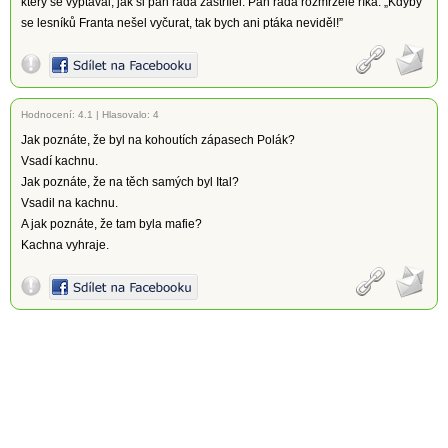
který se vyptával, jak si pan rada zastřílel. Pan rada rozmrzele říká: „Kdyby
se lesníků Franta nešel vyčurat, tak bych ani ptáka neviděl!”
Hodnocení:
4.1
|
Hlasovalo: 4
Jak poznáte, že byl na kohoutích zápasech Polák?
Vsadí kachnu.
Jak poznáte, že na těch samých byl Ital?
Vsadil na kachnu.
A jak poznáte, že tam byla mafie?
Kachna vyhraje.