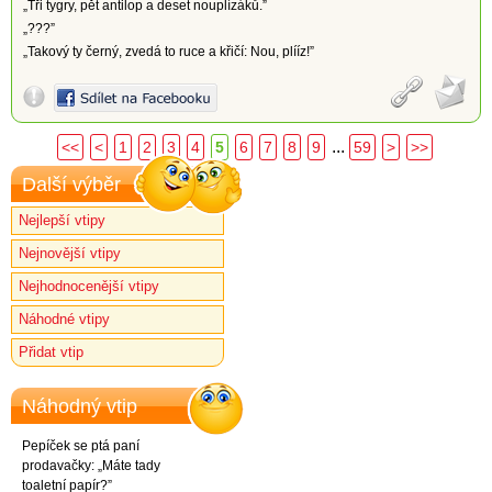
„Tři tygry, pět antilop a deset nouplízáků.”
„???”
„Takový ty černý, zvedá to ruce a křičí: Nou, plííz!”
...
<<
<
1
2
3
4
5
6
7
8
9
59
>
>>
Další výběr
Nejlepší vtipy
Nejnovější vtipy
Nejhodnocenější vtipy
Náhodné vtipy
Přidat vtip
Náhodný vtip
Pepíček se ptá paní
prodavačky: „Máte tady
toaletní papír?”