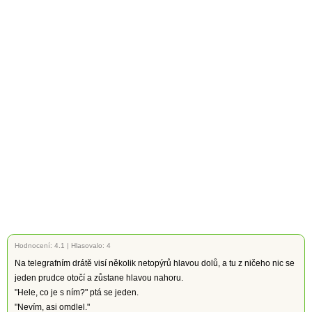
Hodnocení:
4.1
|
Hlasovalo: 4
Na telegrafním drátě visí několik netopýrů hlavou dolů, a tu z ničeho nic se
jeden prudce otočí a zůstane hlavou nahoru.
"Hele, co je s ním?" ptá se jeden.
"Nevím, asi omdlel."