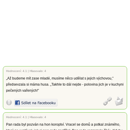
Hodnocení:
4.1
|
Hlasovalo: 4
„Až budeme mít zase mladé, musíme něco udělat s jejich výchovou,”
předsevzala si máma husa. „Takhle to dál nejde - polovina jich je v kuchyni
pečených vařených!”
Hodnocení:
4.1
|
Hlasovalo: 4
Pan rada byl pozván na hon koroptví. Vracel se domů a potkal známého,