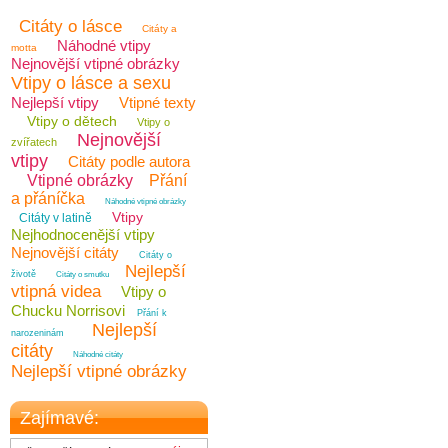
Citáty o lásce
Citáty a
Náhodné vtipy
motta
Nejnovější vtipné obrázky
Vtipy o lásce a sexu
Nejlepší vtipy
Vtipné texty
Vtipy o dětech
Vtipy o
Nejnovější
zvířatech
vtipy
Citáty podle autora
Vtipné obrázky
Přání
a přáníčka
Náhodné vtipné obrázky
Vtipy
Citáty v latině
Nejhodnocenější vtipy
Nejnovější citáty
Citáty o
Nejlepší
životě
Citáty o smutku
vtipná videa
Vtipy o
Chucku Norrisovi
Přání k
Nejlepší
narozeninám
citáty
Náhodné citáty
Nejlepší vtipné obrázky
Zajímavé: