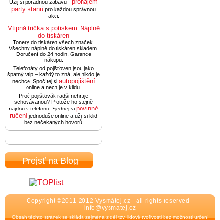
pronájem
Užij si pořádnou zábavu -
party stanů
pro každou správnou
akci.
Vtipná trička s potiskem
Náplně
.
do tiskáren
Tonery do tiskáren všech značek.
Všechny náplně do tiskáren skladem.
Doručení do 24 hodin. Garance
nákupu.
Telefonáty od pojišťoven jsou jako
špatný vtip – každý to zná, ale nikdo je
autopojištění
nechce. Spočítej si
online a nech je v klidu.
Proč pojišťovák radši nehraje
schovávanou? Protože ho stejně
povinné
najdou v telefonu. Sjednej si
ručení
jednoduše online a užij si klid
bez nečekaných hovorů.
Prejsť na Blog
Copyright ©2011-2012 Vysmátej.cz - all rights reserved -
info@vysmatej.cz
Obsah těchto stránek se skládá zejména z děl tzv. lidové tvořivosti bez možnosti určení