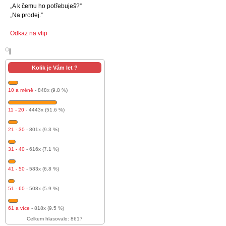
„A k čemu ho potřebuješ?”
„Na prodej.”
Odkaz na vtip
l
Kolik je Vám let ?
10 a méně
- 848x (9.8 %)
11 - 20
- 4443x (51.6 %)
21 - 30
- 801x (9.3 %)
31 - 40
- 616x (7.1 %)
41 - 50
- 583x (6.8 %)
51 - 60
- 508x (5.9 %)
61 a více
- 818x (9.5 %)
Celkem hlasovalo: 8617