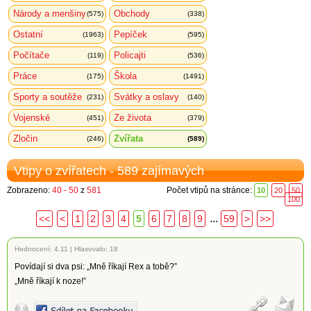
Národy a menšiny
Obchody
(575)
(338)
Ostatní
Pepíček
(1963)
(595)
Počítače
Policajti
(119)
(536)
Práce
Škola
(175)
(1491)
Sporty a soutěže
Svátky a oslavy
(231)
(140)
Vojenské
Ze života
(451)
(379)
Zločin
Zvířata
(246)
(589)
Vtipy o zvířatech - 589 zajímavých
Zobrazeno:
40 - 50
z
581
Počet vtipů na stránce:
10
20
50
100
...
<<
<
1
2
3
4
5
6
7
8
9
59
>
>>
Hodnocení:
4.11
|
Hlasovalo: 18
Povídají si dva psi: „Mně říkají Rex a tobě?”
„Mně říkají k noze!”