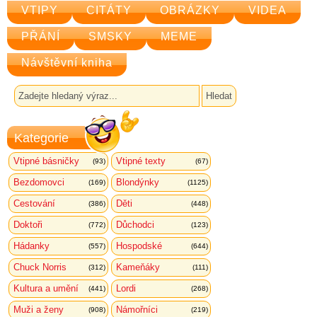
VTIPY
CITÁTY
OBRÁZKY
VIDEA
PŘÁNÍ
SMSKY
MEME
Návštěvní kniha
Kategorie
Vtipné básničky
Vtipné texty
(93)
(67)
Bezdomovci
Blondýnky
(169)
(1125)
Cestování
Děti
(386)
(448)
Doktoři
Důchodci
(772)
(123)
Hádanky
Hospodské
(557)
(644)
Chuck Norris
Kameňáky
(312)
(111)
Kultura a umění
Lordi
(441)
(268)
Muži a ženy
Námořníci
(908)
(219)