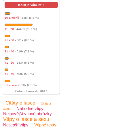
Kolik je Vám let ?
10 a méně
- 848x (9.8 %)
11 - 20
- 4443x (51.6 %)
21 - 30
- 801x (9.3 %)
31 - 40
- 616x (7.1 %)
41 - 50
- 583x (6.8 %)
51 - 60
- 508x (5.9 %)
61 a více
- 818x (9.5 %)
Celkem hlasovalo: 8617
Citáty o lásce
Citáty a
Náhodné vtipy
motta
Nejnovější vtipné obrázky
Vtipy o lásce a sexu
Nejlepší vtipy
Vtipné texty