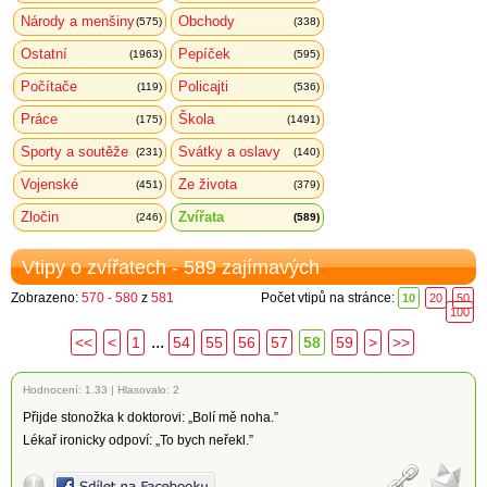
Národy a menšiny
Obchody
(575)
(338)
Ostatní
Pepíček
(1963)
(595)
Počítače
Policajti
(119)
(536)
Práce
Škola
(175)
(1491)
Sporty a soutěže
Svátky a oslavy
(231)
(140)
Vojenské
Ze života
(451)
(379)
Zločin
Zvířata
(246)
(589)
Vtipy o zvířatech - 589 zajímavých
Zobrazeno:
570 - 580
z
581
Počet vtipů na stránce:
10
20
50
100
...
<<
<
1
54
55
56
57
58
59
>
>>
Hodnocení:
1.33
|
Hlasovalo: 2
Přijde stonožka k doktorovi: „Bolí mě noha.”
Lékař ironicky odpoví: „To bych neřekl.”