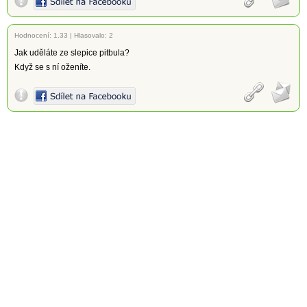
Hodnocení:
1.33
|
Hlasovalo: 2
Jak uděláte ze slepice pitbula?
Když se s ní oženíte.