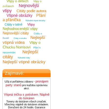
Vtipy o dětech
Vtipy o
Nejnovější
zvířatech
vtipy
Citáty podle autora
Vtipné obrázky
Přání
a přáníčka
Náhodné vtipné obrázky
Vtipy
Citáty v latině
Nejhodnocenější vtipy
Nejnovější citáty
Citáty o
Nejlepší
životě
Citáty o smutku
vtipná videa
Vtipy o
Chucku Norrisovi
Přání k
Nejlepší
narozeninám
citáty
Náhodné citáty
Nejlepší vtipné obrázky
Zajímavé:
pronájem
Užij si pořádnou zábavu -
party stanů
pro každou správnou
akci.
Vtipná trička s potiskem
Náplně
.
do tiskáren
Tonery do tiskáren všech značek.
Všechny náplně do tiskáren skladem.
Doručení do 24 hodin. Garance