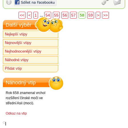
...
<<
<
1
54
55
56
57
58
59
>
>>
Další výběr
Nejlepší vtipy
Nejnovější vtipy
Nejhodnocenější vtipy
Náhodné vtipy
Přidat vtip
Náhodný vtip
Rok 658 znamenal vrchol
rozšíření čínské moči ve
střední Asii (moci).
Odkaz na vtip
l