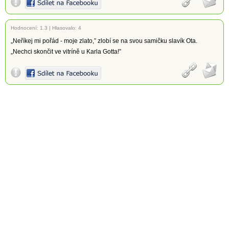
Hodnocení:
1.3
|
Hlasovalo: 4
„Neříkej mi pořád - moje zlato,” zlobí se na svou samičku slavík Ota.
„Nechci skončit ve vitríně u Karla Gotta!”