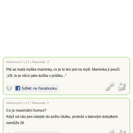
Hodnocení:
1.17
|
Hlasovalo: 2
Ptá se malá myška maminky, co je to ten jed na myši. Maminka ji poučí:
„Víš, to je něco jako kočka v prášku...”
Hodnocení:
1.17
|
Hlasovalo: 2
Co je maximální humus?
Když od vás pes odejde do psího útulku, protože s takovým dobytkem
nemůže žít.