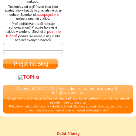
nákupu.
Telefonáty od pojišťoven jsou jako
špatný vtip – každý to zná, ale nikdo je
autopojištění
nechce. Spočítej si
online a nech je v klidu.
Proč pojišťovák radši nehraje
schovávanou? Protože ho stejně
povinné
najdou v telefonu. Sjednej si
ručení
jednoduše online a užij si klid
bez nečekaných hovorů.
Prejsť na Blog
Copyright ©2011-2012 Vysmátej.cz - all rights reserved -
info@vysmatej.cz
Obsah těchto stránek se skládá zejména z děl tzv. lidové tvořivosti bez možnosti určení
původu nebo autora díla.
Příspěvky mohou být určeny k dalšímu šíření. Správce stránek si vyhrazuje právo na
změnu obsahu a schválení či neschválení vkládaných vtipů.
Další články