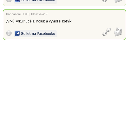
Hodnocení:
1.33
|
Hlasovalo: 2
„Vrkú, vrkú!” udělal holub a vyvrkl si kotník.