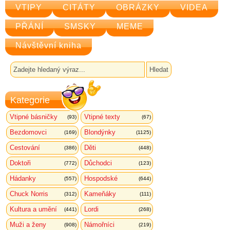
VTIPY
CITÁTY
OBRÁZKY
VIDEA
PŘÁNÍ
SMSKY
MEME
Návštěvní kniha
Kategorie
Vtipné básničky
Vtipné texty
(93)
(67)
Bezdomovci
Blondýnky
(169)
(1125)
Cestování
Děti
(386)
(448)
Doktoři
Důchodci
(772)
(123)
Hádanky
Hospodské
(557)
(644)
Chuck Norris
Kameňáky
(312)
(111)
Kultura a umění
Lordi
(441)
(268)
Muži a ženy
Námořníci
(908)
(219)