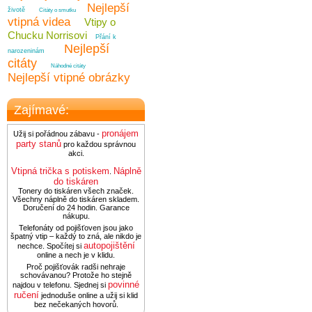
Nejlepší
životě
Citáty o smutku
vtipná videa
Vtipy o
Chucku Norrisovi
Přání k
Nejlepší
narozeninám
citáty
Náhodné citáty
Nejlepší vtipné obrázky
Zajímavé:
pronájem
Užij si pořádnou zábavu -
party stanů
pro každou správnou
akci.
Vtipná trička s potiskem
Náplně
.
do tiskáren
Tonery do tiskáren všech značek.
Všechny náplně do tiskáren skladem.
Doručení do 24 hodin. Garance
nákupu.
Telefonáty od pojišťoven jsou jako
špatný vtip – každý to zná, ale nikdo je
autopojištění
nechce. Spočítej si
online a nech je v klidu.
Proč pojišťovák radši nehraje
schovávanou? Protože ho stejně
povinné
najdou v telefonu. Sjednej si
ručení
jednoduše online a užij si klid
bez nečekaných hovorů.