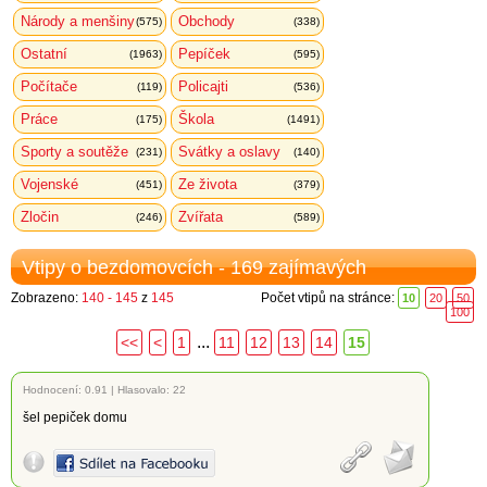
Národy a menšiny
Obchody
(575)
(338)
Ostatní
Pepíček
(1963)
(595)
Počítače
Policajti
(119)
(536)
Práce
Škola
(175)
(1491)
Sporty a soutěže
Svátky a oslavy
(231)
(140)
Vojenské
Ze života
(451)
(379)
Zločin
Zvířata
(246)
(589)
Vtipy o bezdomovcích - 169 zajímavých
Zobrazeno:
140 - 145
z
145
Počet vtipů na stránce:
10
20
50
100
...
<<
<
1
11
12
13
14
15
Hodnocení:
0.91
|
Hlasovalo: 22
šel pepiček domu