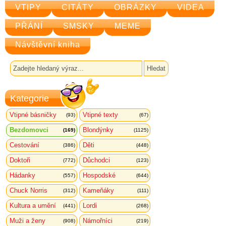
VTIPY
CITÁTY
OBRÁZKY
VIDEA
PŘÁNÍ
SMSKY
MEME
Návštěvní kniha
Kategorie
Vtipné básničky
Vtipné texty
(93)
(67)
Bezdomovci
Blondýnky
(169)
(1125)
Cestování
Děti
(386)
(448)
Doktoři
Důchodci
(772)
(123)
Hádanky
Hospodské
(557)
(644)
Chuck Norris
Kameňáky
(312)
(111)
Kultura a umění
Lordi
(441)
(268)
Muži a ženy
Námořníci
(908)
(219)