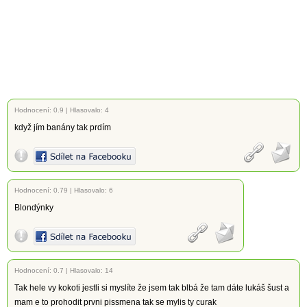
Hodnocení:
0.9
|
Hlasovalo: 4
když jím banány tak prdím
Hodnocení:
0.79
|
Hlasovalo: 6
Blondýnky
Hodnocení:
0.7
|
Hlasovalo: 14
Tak hele vy kokoti jestli si myslíte že jsem tak blbá že tam dáte lukáš šust a
mam e to prohodit prvni pissmena tak se mylis ty curak