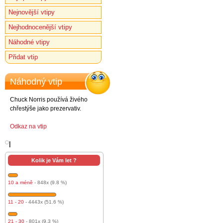
Nejnovější vtipy
Nejhodnocenější vtipy
Náhodné vtipy
Přidat vtip
Náhodný vtip
Chuck Norris používá živého
chřestýše jako prezervativ.
Odkaz na vtip
l
Kolik je Vám let ?
10 a méně
- 848x (9.8 %)
11 - 20
- 4443x (51.6 %)
21 - 30
- 801x (9.3 %)