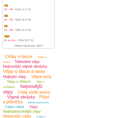
31 - 40
- 616x (7.1 %)
41 - 50
- 583x (6.8 %)
51 - 60
- 508x (5.9 %)
61 a více
- 818x (9.5 %)
Celkem hlasovalo: 8617
Citáty o lásce
Citáty a
Náhodné vtipy
motta
Nejnovější vtipné obrázky
Vtipy o lásce a sexu
Nejlepší vtipy
Vtipné texty
Vtipy o dětech
Vtipy o
Nejnovější
zvířatech
vtipy
Citáty podle autora
Vtipné obrázky
Přání
a přáníčka
Náhodné vtipné obrázky
Vtipy
Citáty v latině
Nejhodnocenější vtipy
Nejnovější citáty
Citáty o