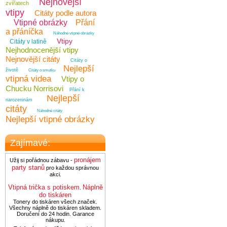
Nejnovější
zvířatech
vtipy
Citáty podle autora
Vtipné obrázky
Přání
a přáníčka
Náhodné vtipné obrázky
Vtipy
Citáty v latině
Nejhodnocenější vtipy
Nejnovější citáty
Citáty o
Nejlepší
životě
Citáty o smutku
vtipná videa
Vtipy o
Chucku Norrisovi
Přání k
Nejlepší
narozeninám
citáty
Náhodné citáty
Nejlepší vtipné obrázky
Zajímavé:
pronájem
Užij si pořádnou zábavu -
party stanů
pro každou správnou
akci.
Vtipná trička s potiskem
Náplně
.
do tiskáren
Tonery do tiskáren všech značek.
Všechny náplně do tiskáren skladem.
Doručení do 24 hodin. Garance
nákupu.