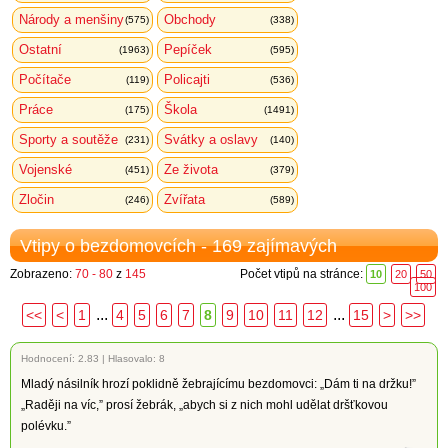
Národy a menšiny
Obchody
(575)
(338)
Ostatní
Pepíček
(1963)
(595)
Počítače
Policajti
(119)
(536)
Práce
Škola
(175)
(1491)
Sporty a soutěže
Svátky a oslavy
(231)
(140)
Vojenské
Ze života
(451)
(379)
Zločin
Zvířata
(246)
(589)
Vtipy o bezdomovcích - 169 zajímavých
Zobrazeno:
70 - 80
z
145
Počet vtipů na stránce:
10
20
50
100
...
...
<<
<
1
4
5
6
7
8
9
10
11
12
15
>
>>
Hodnocení:
2.83
|
Hlasovalo: 8
Mladý násilník hrozí poklidně žebrajícímu bezdomovci: „Dám ti na držku!”
„Raději na víc,” prosí žebrák, „abych si z nich mohl udělat dršťkovou
polévku.”