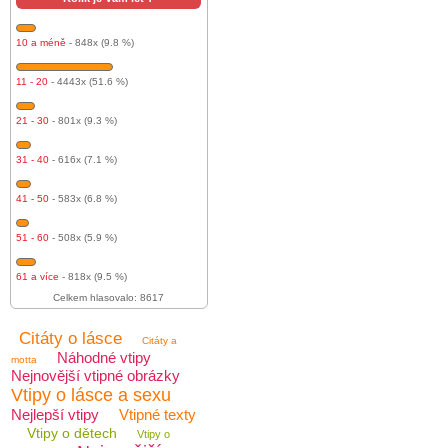
10 a méně
- 848x (9.8 %)
11 - 20
- 4443x (51.6 %)
21 - 30
- 801x (9.3 %)
31 - 40
- 616x (7.1 %)
41 - 50
- 583x (6.8 %)
51 - 60
- 508x (5.9 %)
61 a více
- 818x (9.5 %)
Celkem hlasovalo: 8617
Citáty o lásce
Citáty a
Náhodné vtipy
motta
Nejnovější vtipné obrázky
Vtipy o lásce a sexu
Nejlepší vtipy
Vtipné texty
Vtipy o dětech
Vtipy o