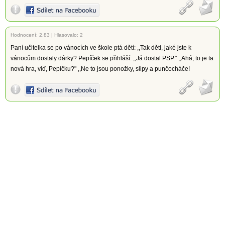
Hodnocení:
2.83
|
Hlasovalo: 2
Paní učitelka se po vánocích ve škole ptá dětí: ,,Tak děti, jaké jste k
vánocům dostaly dárky? Pepíček se přihláší: ,,Já dostal PSP." ,,Ahá, to je ta
nová hra, viď, Pepíčku?" ,,Ne to jsou ponožky, slipy a punčocháče!