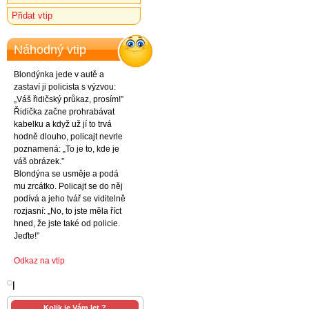
Přidat vtip
Náhodný vtip
Blondýnka jede v autě a
zastaví ji policista s výzvou:
„Váš řidičský průkaz, prosím!”
Řidička začne prohrabávat
kabelku a když už jí to trvá
hodně dlouho, policajt nevrle
poznamená: „To je to, kde je
váš obrázek.”
Blondýna se usměje a podá
mu zrcátko. Policajt se do něj
podívá a jeho tvář se viditelně
rozjasní: „No, to jste měla říct
hned, že jste také od policie.
Jeďte!”
Odkaz na vtip
l
Kolik je Vám let ?