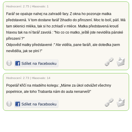
Hodnocení:
2.75
|
Hlasovalo: 1
Farář se opaluje nahej na zahradě fary. Z okna ho pozoruje matka
představená. V tom dostane farář žihadlo do přirození. Moc to bolí, pálí. Má
tam sklenici mléka, tak si ho zchladí v mléce. Matka představená kroutí
hlavou tak na ní farář zavolá : "No co co matko, ještě jste neviděla pánské
přirození ?"
Odpověď matky představené :" Ale viděla, pane faráři, ale doteďka jsem
nevěděla, jak se plní !"
Hodnocení:
2.73
|
Hlasovalo: 14
Popelář křičí na mladého kolegu: „Máme za úkol odvážet všechny
popelnice, ale toho Trabanta nám do auta nenarveš!”