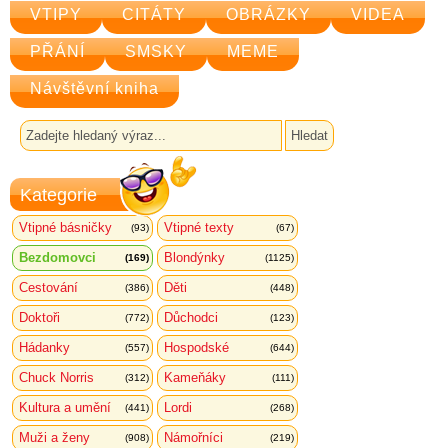
VTIPY
CITÁTY
OBRÁZKY
VIDEA
PŘÁNÍ
SMSKY
MEME
Návštěvní kniha
Kategorie
Vtipné básničky
Vtipné texty
(93)
(67)
Bezdomovci
Blondýnky
(169)
(1125)
Cestování
Děti
(386)
(448)
Doktoři
Důchodci
(772)
(123)
Hádanky
Hospodské
(557)
(644)
Chuck Norris
Kameňáky
(312)
(111)
Kultura a umění
Lordi
(441)
(268)
Muži a ženy
Námořníci
(908)
(219)