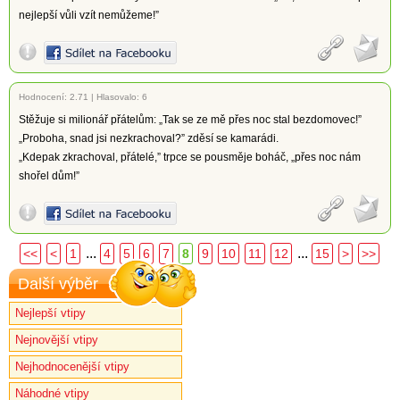
nejlepší vůli vzít nemůžeme!”
Hodnocení:
2.71
|
Hlasovalo: 6
Stěžuje si milionář přátelům: „Tak se ze mě přes noc stal bezdomovec!”
„Proboha, snad jsi nezkrachoval?” zděsí se kamarádi.
„Kdepak zkrachoval, přátelé,” trpce se pousměje boháč, „přes noc nám
shořel dům!”
...
...
<<
<
1
4
5
6
7
8
9
10
11
12
15
>
>>
Další výběr
Nejlepší vtipy
Nejnovější vtipy
Nejhodnocenější vtipy
Náhodné vtipy