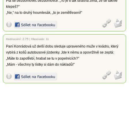
Ptá se bezdomovec bezdomovce: „To je ti tak strašná zima, že se takhle
klepeš?”
„Ne,” na to druhý houmlesák, „to je zemětřesení!”
Hodnocení:
2.75
|
Hlasovalo: 11
Paní Konrádová už delší dobu sleduje upraveného muže v kvádru, který
vybírá z košů autobusové jízdenky. Jde k němu a opovržlivě se zeptá:
„Máte to zapotřebí, hrabat se tu v popelnicích?”
„Mám - všechny ty lístky si dám do nákladů!”