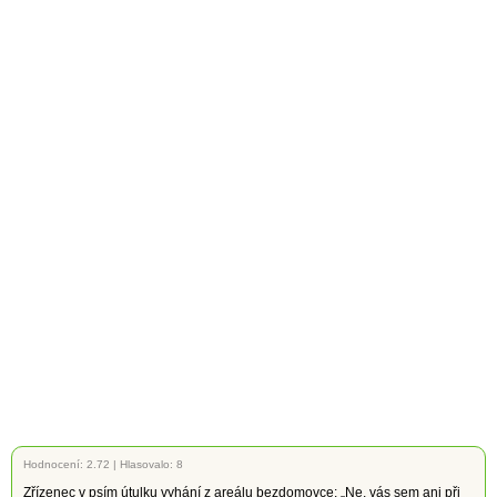
Hodnocení:
2.72
|
Hlasovalo: 8
Zřízenec v psím útulku vyhání z areálu bezdomovce: „Ne, vás sem ani při