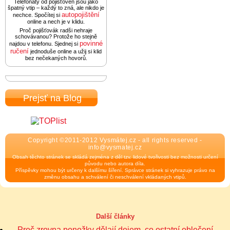
Telefonáty od pojišťoven jsou jako
špatný vtip – každý to zná, ale nikdo je
autopojištění
nechce. Spočítej si
online a nech je v klidu.
Proč pojišťovák radši nehraje
schovávanou? Protože ho stejně
povinné
najdou v telefonu. Sjednej si
ručení
jednoduše online a užij si klid
bez nečekaných hovorů.
Prejsť na Blog
Copyright ©2011-2012 Vysmátej.cz - all rights reserved -
info@vysmatej.cz
Obsah těchto stránek se skládá zejména z děl tzv. lidové tvořivosti bez možnosti určení
původu nebo autora díla.
Příspěvky mohou být určeny k dalšímu šíření. Správce stránek si vyhrazuje právo na
změnu obsahu a schválení či neschválení vkládaných vtipů.
Další články
Proč zrovna ponožky dělají dojem, co ostatní oblečení