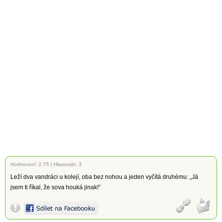
Hodnocení:
2.75
|
Hlasovalo: 3
Leží dva vandráci u kolejí, oba bez nohou a jeden vyčítá druhému: „Já
jsem ti říkal, že sova houká jinak!”