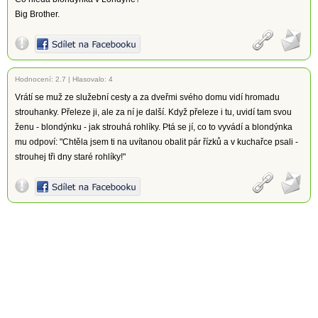
Big Brother.
Hodnocení:
2.7
|
Hlasovalo: 4
Vrátí se muž ze služební cesty a za dveřmi svého domu vidí hromadu
strouhanky. Přeleze ji, ale za ní je další. Když přeleze i tu, uvidí tam svou
ženu - blondýnku - jak strouhá rohlíky. Ptá se jí, co to vyvádí a blondýnka
mu odpoví: "Chtěla jsem ti na uvítanou obalit pár řízků a v kuchařce psali -
strouhej tři dny staré rohlíky!"