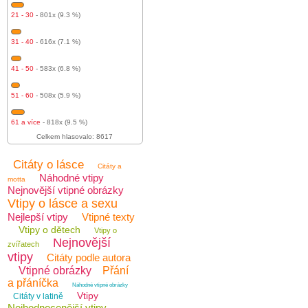
21 - 30
- 801x (9.3 %)
31 - 40
- 616x (7.1 %)
41 - 50
- 583x (6.8 %)
51 - 60
- 508x (5.9 %)
61 a více
- 818x (9.5 %)
Celkem hlasovalo: 8617
Citáty o lásce
Citáty a
Náhodné vtipy
motta
Nejnovější vtipné obrázky
Vtipy o lásce a sexu
Nejlepší vtipy
Vtipné texty
Vtipy o dětech
Vtipy o
Nejnovější
zvířatech
vtipy
Citáty podle autora
Vtipné obrázky
Přání
a přáníčka
Náhodné vtipné obrázky
Vtipy
Citáty v latině
Nejhodnocenější vtipy