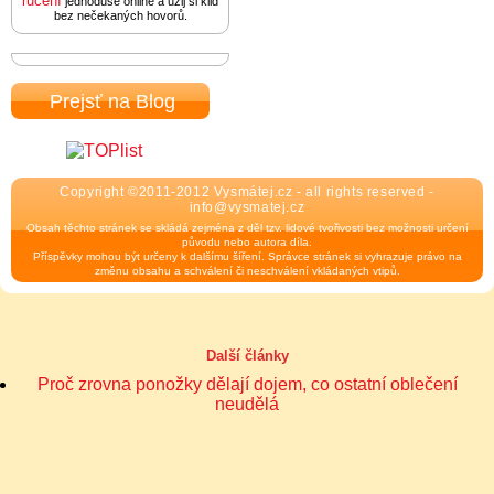
ručení
jednoduše online a užij si klid
bez nečekaných hovorů.
Prejsť na Blog
Copyright ©2011-2012 Vysmátej.cz - all rights reserved -
info@vysmatej.cz
Obsah těchto stránek se skládá zejména z děl tzv. lidové tvořivosti bez možnosti určení
původu nebo autora díla.
Příspěvky mohou být určeny k dalšímu šíření. Správce stránek si vyhrazuje právo na
změnu obsahu a schválení či neschválení vkládaných vtipů.
Další články
Proč zrovna ponožky dělají dojem, co ostatní oblečení
neudělá