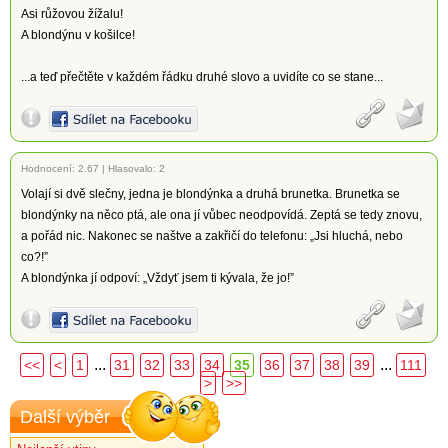
Asi růžovou žížalu!
A blondýnu v košilce!
...a teď přečtěte v každém řádku druhé slovo a uvidíte co se stane...
Hodnocení:
2.67
|
Hlasovalo: 2
Volají si dvě slečny, jedna je blondýnka a druhá brunetka. Brunetka se
blondýnky na něco ptá, ale ona jí vůbec neodpovídá. Zeptá se tedy znovu,
a pořád nic. Nakonec se naštve a zakřičí do telefonu: „Jsi hluchá, nebo
co?!”
A blondýnka jí odpoví: „Vždyť jsem ti kývala, že jo!”
...
...
<<
<
1
31
32
33
34
35
36
37
38
39
111
>
>>
Další výběr