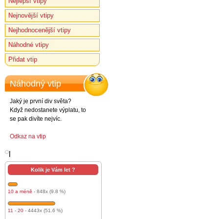
Nejlepší vtipy
Nejnovější vtipy
Nejhodnocenější vtipy
Náhodné vtipy
Přidat vtip
Náhodný vtip
Jaký je první div světa?
Když nedostanete výplatu, to
se pak divíte nejvíc.
Odkaz na vtip
l
Kolik je Vám let ?
10 a méně
- 848x (9.8 %)
11 - 20
- 4443x (51.6 %)