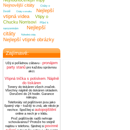
Nejnovější citáty
Citáty o
Nejlepší
životě
Citáty o smutku
vtipná videa
Vtipy o
Chucku Norrisovi
Přání k
Nejlepší
narozeninám
citáty
Náhodné citáty
Nejlepší vtipné obrázky
Zajímavé:
pronájem
Užij si pořádnou zábavu -
party stanů
pro každou správnou
akci.
Vtipná trička s potiskem
Náplně
.
do tiskáren
Tonery do tiskáren všech značek.
Všechny náplně do tiskáren skladem.
Doručení do 24 hodin. Garance
nákupu.
Telefonáty od pojišťoven jsou jako
špatný vtip – každý to zná, ale nikdo je
autopojištění
nechce. Spočítej si
online a nech je v klidu.
Proč pojišťovák radši nehraje
schovávanou? Protože ho stejně
povinné
najdou v telefonu. Sjednej si