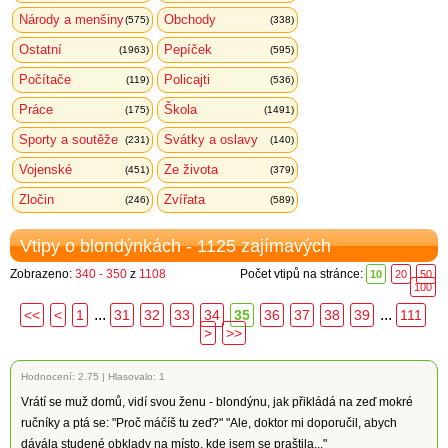
Národy a menšiny
Obchody
(575)
(338)
Ostatní
Pepíček
(1963)
(595)
Počítače
Policajti
(119)
(536)
Práce
Škola
(175)
(1491)
Sporty a soutěže
Svátky a oslavy
(231)
(140)
Vojenské
Ze života
(451)
(379)
Zločin
Zvířata
(246)
(589)
Vtipy o blondýnkách - 1125 zajímavých
Zobrazeno:
340 - 350
z
1108
Počet vtipů na stránce:
10
20
50
100
...
...
<<
<
1
31
32
33
34
35
36
37
38
39
111
>
>>
Hodnocení:
2.75
|
Hlasovalo: 1
Vrátí se muž domů, vidí svou ženu - blondýnu, jak přikládá na zeď mokré
ručníky a ptá se: "Proč máčíš tu zeď?" "Ale, doktor mi doporučil, abych
dávála studené obklady na místo, kde jsem se praštila..."