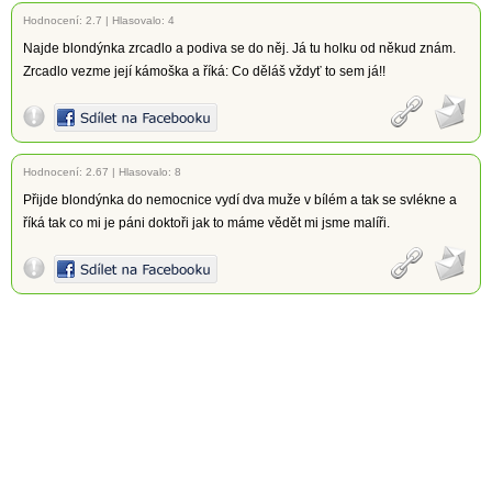
Hodnocení:
2.7
|
Hlasovalo: 4
Najde blondýnka zrcadlo a podiva se do něj. Já tu holku od někud znám.
Zrcadlo vezme její kámoška a říká: Co děláš vždyť to sem já!!
Hodnocení:
2.67
|
Hlasovalo: 8
Přijde blondýnka do nemocnice vydí dva muže v bílém a tak se svlékne a
říká tak co mi je páni doktoři jak to máme vědět mi jsme malíři.