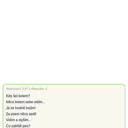
Hodnocení:
2.67
|
Hlasovalo: 5
Kdo šel kolem?
Něco kolem sebe vidím...
Já se hodně bojím!
Za psem něco sedí!
Vidím a slyším...
Co zahlídl pes?