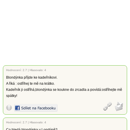
Hodnocení:
2.7
|
Hlasovalo: 4
Blondýnka příjde ke kadeřníkovi.
A říká : ostříhej te mě na krátko.
Kadeřník ji ostříhá,blondýnka se koukne do zrcadla a povídá:ostříhejte mě
spátky!
Hodnocení:
2.7
|
Hlasovalo: 4
Co hledá blondýnka v Londýně?