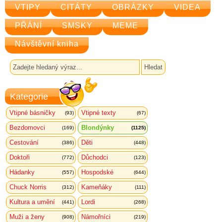
VTIPY
CITÁTY
OBRÁZKY
VIDEA
PŘÁNÍ
SMSKY
MEME
Návštěvní kniha
Kategorie
Vtipné básničky
Vtipné texty
(93)
(67)
Bezdomovci
Blondýnky
(169)
(1125)
Cestování
Děti
(386)
(448)
Doktoři
Důchodci
(772)
(123)
Hádanky
Hospodské
(557)
(644)
Chuck Norris
Kameňáky
(312)
(111)
Kultura a umění
Lordi
(441)
(268)
Muži a ženy
Námořníci
(908)
(219)