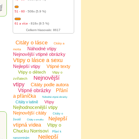
51 - 60
- 508x (5.9 %)
61 a více
- 818x (9.5 %)
Celkem hlasovalo: 8617
Citáty o lásce
Citáty a
Náhodné vtipy
motta
Nejnovější vtipné obrázky
Vtipy o lásce a sexu
Nejlepší vtipy
Vtipné texty
Vtipy o dětech
Vtipy o
Nejnovější
zvířatech
vtipy
Citáty podle autora
Vtipné obrázky
Přání
a přáníčka
Náhodné vtipné obrázky
Vtipy
Citáty v latině
Nejhodnocenější vtipy
Nejnovější citáty
Citáty o
Nejlepší
životě
Citáty o smutku
vtipná videa
Vtipy o
Chucku Norrisovi
Přání k
Nejlepší
narozeninám