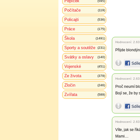
Pepíček
(595)
Počítače
(119)
Policajti
(536)
Práce
(175)
Škola
(1491)
Hodnocení:
2.63
Sporty a soutěže
(231)
Přijde blondýn
Svátky a oslavy
(140)
Vojenské
(451)
Ze života
(379)
Hodnocení:
2.63
Zločin
(246)
Proč neumí bl
Bojí se, že by 
Zvířata
(589)
Hodnocení:
2.63
Víte, jak se ř
Mami....