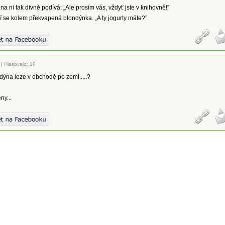
na ni tak divně podívá: „Ale prosím vás, vždyť jste v knihovně!”
íží se kolem překvapená blondýnka. „A ty jogurty máte?”
|
Hlasovalo: 10
ndýna leze v obchodě po zemi.....?
ny...