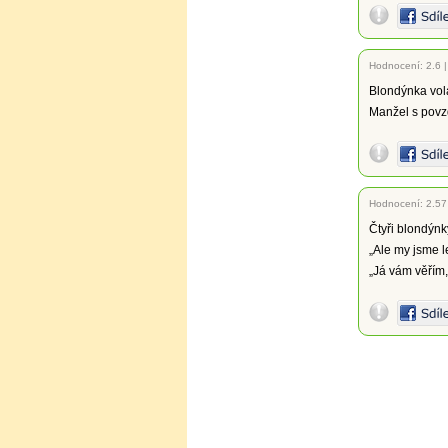
Hodnocení:
2.6
Blondýnka volá
Manžel s povzd
Hodnocení:
2.57
Čtyři blondýnky
„Ale my jsme l
„Já vám věřím,