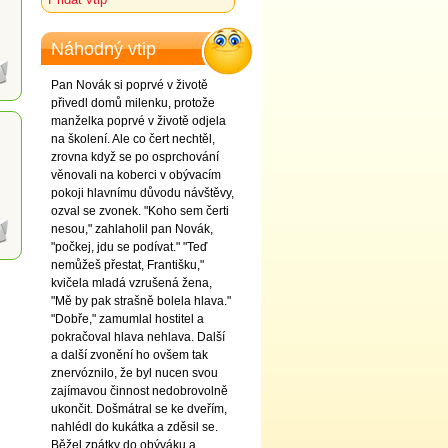
Náhodný vtip
Pan Novák si poprvé v životě
přivedl domů milenku, protože
manželka poprvé v životě odjela
na školení. Ale co čert nechtěl,
zrovna když se po osprchování
věnovali na koberci v obývacím
pokoji hlavnímu důvodu návštěvy,
ozval se zvonek. "Koho sem čerti
nesou," zahlaholil pan Novák,
"počkej, jdu se podívat." "Teď
nemůžeš přestat, Františku,"
kvičela mladá vzrušená žena,
"Mě by pak strašně bolela hlava."
"Dobře," zamumlal hostitel a
pokračoval hlava nehlava. Další
a další zvonění ho ovšem tak
znervóznilo, že byl nucen svou
zajímavou činnost nedobrovolně
ukončit. Došmátral se ke dveřím,
nahlédl do kukátka a zděsil se.
Běžel zpátky do obýváku a