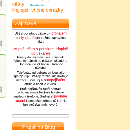
citáty
Náhodné citáty
Nejlepší vtipné obrázky
Zajímavé:
pronájem
Užij si pořádnou zábavu -
party stanů
pro každou správnou
akci.
Vtipná trička s potiskem
Náplně
.
do tiskáren
Tonery do tiskáren všech značek.
Všechny náplně do tiskáren skladem.
Doručení do 24 hodin. Garance
nákupu.
Telefonáty od pojišťoven jsou jako
špatný vtip – každý to zná, ale nikdo je
autopojištění
nechce. Spočítej si
online a nech je v klidu.
Proč pojišťovák radši nehraje
schovávanou? Protože ho stejně
povinné
najdou v telefonu. Sjednej si
ručení
jednoduše online a užij si klid
bez nečekaných hovorů.
Prejsť na Blog