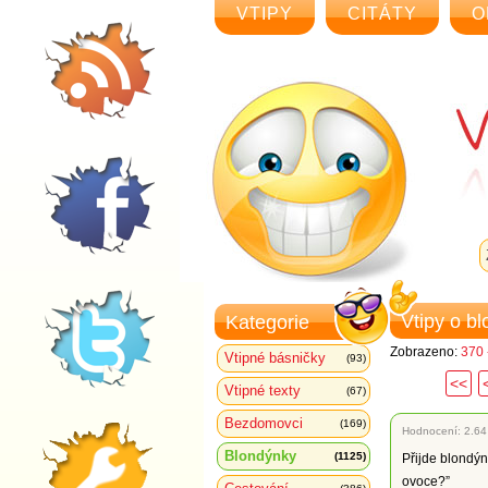
VTIPY
CITÁTY
O
Vtipy o b
Kategorie
Zobrazeno:
370 
Vtipné básničky
(93)
<<
Vtipné texty
(67)
Bezdomovci
(169)
Hodnocení:
2.64
Blondýnky
(1125)
Přijde blondýn
ovoce?”