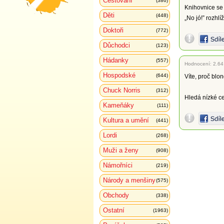
Cestování
(386)
Knihovnice se 
Děti
(448)
„No jó!” rozhl
Doktoři
(772)
Důchodci
(123)
Hádanky
(557)
Hodnocení:
2.64
Hospodské
(644)
Víte, proč blo
Chuck Norris
(312)
Hledá nízké ce
Kameňáky
(111)
Kultura a umění
(441)
Lordi
(268)
Muži a ženy
(908)
Námořníci
(219)
Národy a menšiny
(575)
Obchody
(338)
Ostatní
(1963)