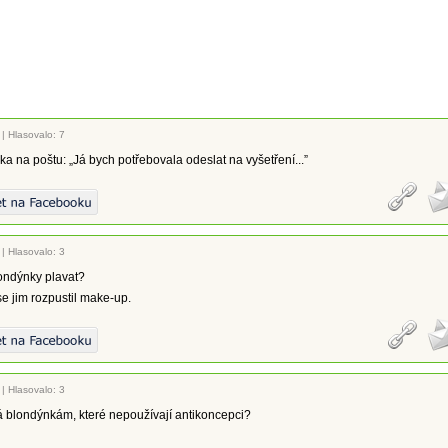
|
Hlasovalo: 7
ka na poštu: „Já bych potřebovala odeslat na vyšetření...”
|
Hlasovalo: 3
ondýnky plavat?
se jim rozpustil make-up.
|
Hlasovalo: 3
íká blondýnkám, které nepoužívají antikoncepci?