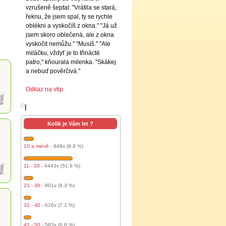
vzrušeně šeptal: "Vrátila se stará,
řeknu, že jsem spal, ty se rychle
oblékni a vyskočíš z okna." "Já už
jsem skoro oblečená, ale z okna
vyskočit nemůžu." "Musíš." "Ale
miláčku, vždyť je to třinácté
patro," kňourala milenka. "Skákej
a nebuď pověrčivá."
Odkaz na vtip
l
Kolik je Vám let ?
10 a méně
- 848x (9.8 %)
11 - 20
- 4443x (51.6 %)
21 - 30
- 801x (9.3 %)
31 - 40
- 616x (7.1 %)
41 - 50
- 583x (6.8 %)