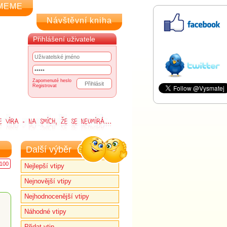
MEME
Návštěvní kniha
Přihlášení uživatele
Zapomenuté heslo
Registrovat
Další výběr
100
Nejlepší vtipy
Nejnovější vtipy
Nejhodnocenější vtipy
Náhodné vtipy
Přidat vtip