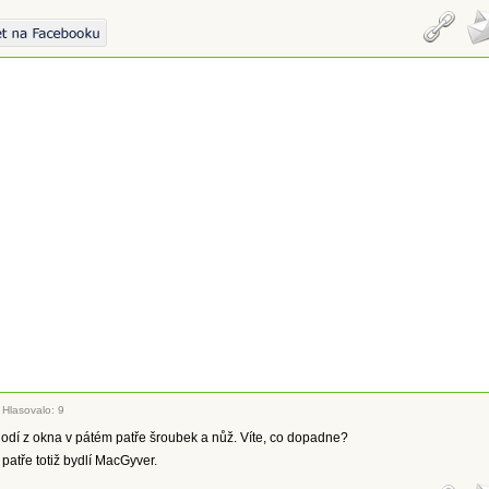
|
Hlasovalo: 9
odí z okna v pátém patře šroubek a nůž. Víte, co dopadne?
 patře totiž bydlí MacGyver.