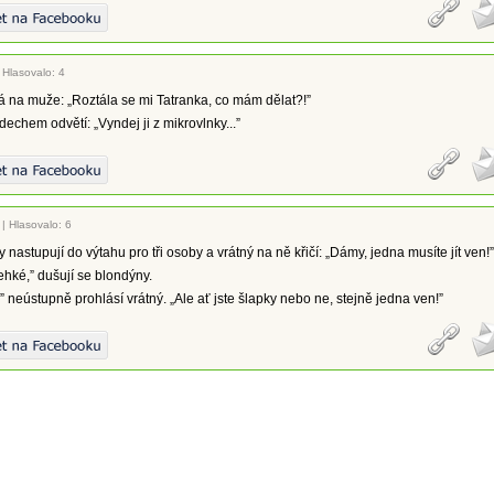
|
Hlasovalo: 4
 na muže: „Roztála se mi Tatranka, co mám dělat?!”
echem odvětí: „Vyndej ji z mikrovlnky...”
|
Hlasovalo: 6
 nastupují do výtahu pro tři osoby a vrátný na ně křičí: „Dámy, jedna musíte jít ven!”
ehké,” dušují se blondýny.
” neústupně prohlásí vrátný. „Ale ať jste šlapky nebo ne, stejně jedna ven!”