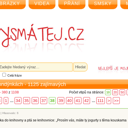
BRÁZKY
VIDEA
PŘÁNÍ
SMSKY
Celá fráze
londýnkách - 1125 zajímavých
- 380
z
1108
Počet vtipů na stránce:
10
20
50
...
...
<
1
34
35
36
37
38
39
40
41
42
111
>
>>
|
Hlasovalo: 6
ka do knihovny a ptá se knihovnice: „Prosím vás, máte ty jogurty s těma kouskama