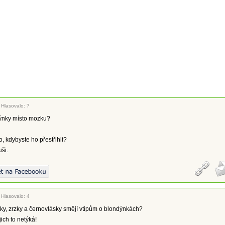
|
Hlasovalo: 7
ýnky místo mozku?
o, kdybyste ho přestřihli?
uši.
|
Hlasovalo: 4
ky, zrzky a černovlásky smějí vtipům o blondýnkách?
jich to netýká!