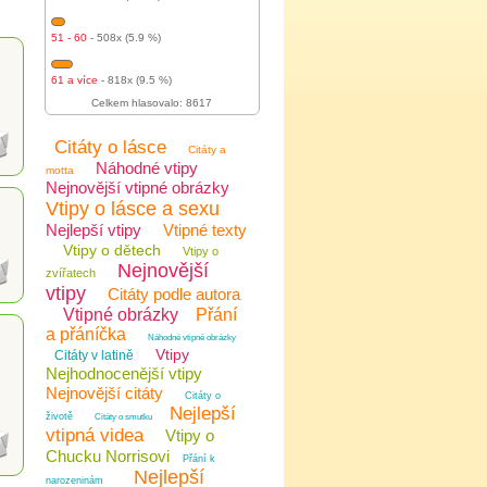
51 - 60
- 508x (5.9 %)
61 a více
- 818x (9.5 %)
Celkem hlasovalo: 8617
Citáty o lásce
Citáty a
Náhodné vtipy
motta
Nejnovější vtipné obrázky
Vtipy o lásce a sexu
Nejlepší vtipy
Vtipné texty
Vtipy o dětech
Vtipy o
Nejnovější
zvířatech
vtipy
Citáty podle autora
Vtipné obrázky
Přání
a přáníčka
Náhodné vtipné obrázky
Vtipy
Citáty v latině
Nejhodnocenější vtipy
Nejnovější citáty
Citáty o
Nejlepší
životě
Citáty o smutku
vtipná videa
Vtipy o
Chucku Norrisovi
Přání k
Nejlepší
narozeninám