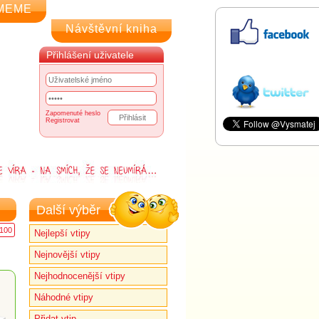
MEME
Návštěvní kniha
Přihlášení uživatele
Zapomenuté heslo
Registrovat
Další výběr
100
Nejlepší vtipy
Nejnovější vtipy
Nejhodnocenější vtipy
Náhodné vtipy
Přidat vtip