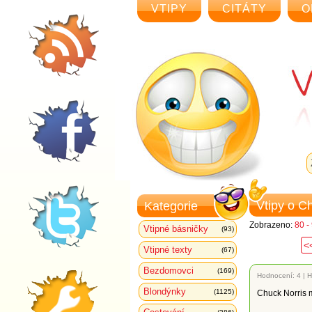
VTIPY
CITÁTY
O
Vtipy o C
Kategorie
Zobrazeno:
80 -
Vtipné básničky
(93)
<
Vtipné texty
(67)
Bezdomovci
(169)
Hodnocení:
4
|
H
Blondýnky
(1125)
Chuck Norris m