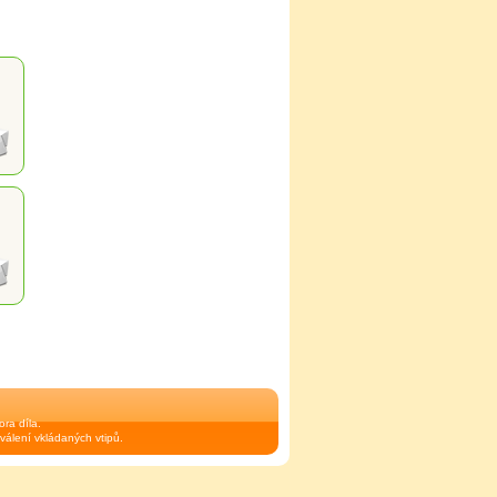
ra díla.
válení vkládaných vtipů.