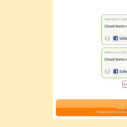
Hodnocení:
3.94
Chuck Norris n
Hodnocení:
3.92
Chuck Norris s
<
Obsah t
Příspěvky mohou být urč