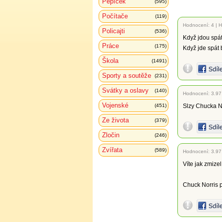
Pepíček
(595)
Počítače
(119)
Hodnocení:
4
|
H
Policajti
(536)
Když jdou spát 
Práce
(175)
Když jde spát 
Škola
(1491)
Sporty a soutěže
(231)
Svátky a oslavy
(140)
Hodnocení:
3.97
Vojenské
(451)
Slzy Chucka No
Ze života
(379)
Zločin
(246)
Zvířata
(589)
Hodnocení:
3.97
Víte jak zmize
Chuck Norris p