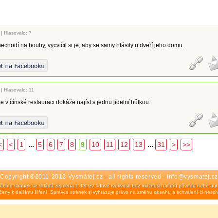
|
Hlasovalo: 7
echodí na houby, vycvičil si je, aby se samy hlásily u dveří jeho domu.
|
Hlasovalo: 11
e v čínské restauraci dokáže najíst s jednu jídelní hůlkou.
...
...
<
<
1
5
6
7
8
9
10
11
12
13
31
>
>>
Copyright ©2011-2012 Vysmátej.cz - all rights reserved - info@vysmatej.cz
ěchto stránek se skládá zejména z děl tzv. lidové tvořivosti bez možnosti určení původu nebo auto
eny k dalšímu šíření. Správce stránek si vyhrazuje právo na změnu obsahu a schválení či nesch