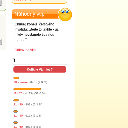
Náhodný vtip
Chirurg konejší čerstvého
invalidu: „Berte to takhle - už
nikdy nevstanete špatnou
nohou!”
Odkaz na vtip
l
Kolik je Vám let ?
10 a méně
- 848x (9.8 %)
11 - 20
- 4443x (51.6 %)
21 - 30
- 801x (9.3 %)
31 - 40
- 616x (7.1 %)
41 - 50
- 583x (6.8 %)