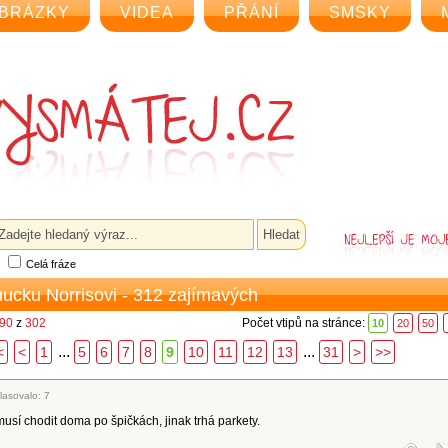
BRÁZKY
VIDEA
PŘÁNÍ
SMSKY
Celá fráze
hucku Norrisovi - 312 zajímavých
 90
z
302
Počet vtipů na stránce:
10
20
50
...
...
<
<
1
5
6
7
8
9
10
11
12
13
31
>
>>
lasovalo: 7
usí chodit doma po špičkách, jinak trhá parkety.