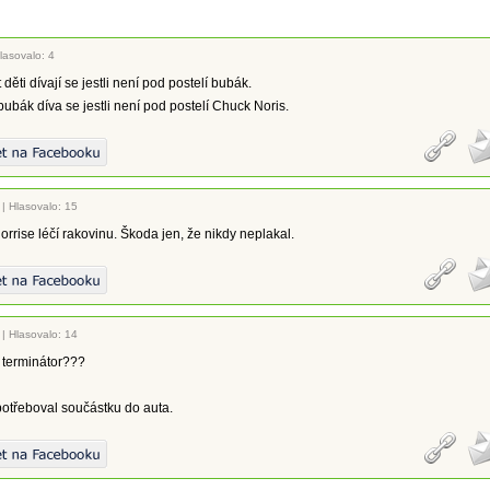
lasovalo: 4
děti dívají se jestli není pod postelí bubák.
bubák díva se jestli není pod postelí Chuck Noris.
|
Hlasovalo: 15
rrise léčí rakovinu. Škoda jen, že nikdy neplakal.
|
Hlasovalo: 14
l terminátor???
otřeboval součástku do auta.