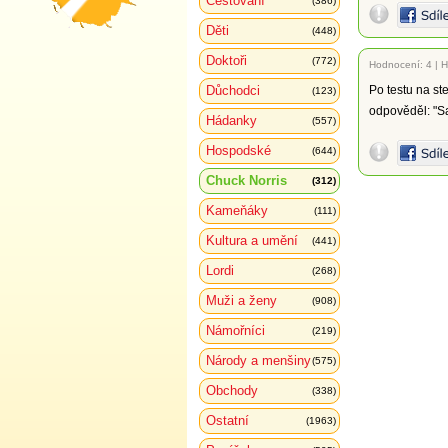
Cestování
(386)
Děti
(448)
Doktoři
(772)
Hodnocení:
4
|
H
Důchodci
Po testu na ste
(123)
odpověděl: "Sa
Hádanky
(557)
Hospodské
(644)
Chuck Norris
(312)
Kameňáky
(111)
Kultura a umění
(441)
Lordi
(268)
Muži a ženy
(908)
Námořníci
(219)
Národy a menšiny
(575)
Obchody
(338)
Ostatní
(1963)