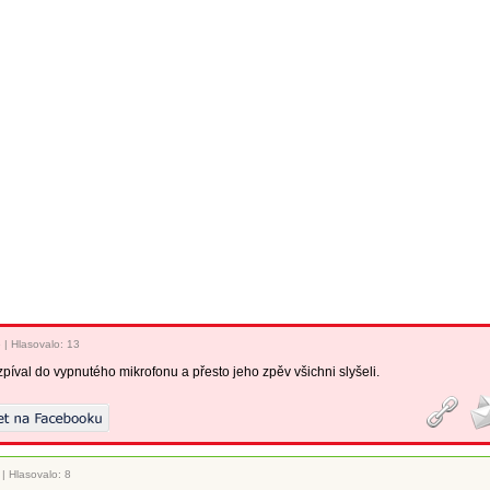
6
|
Hlasovalo: 13
píval do vypnutého mikrofonu a přesto jeho zpěv všichni slyšeli.
|
Hlasovalo: 8