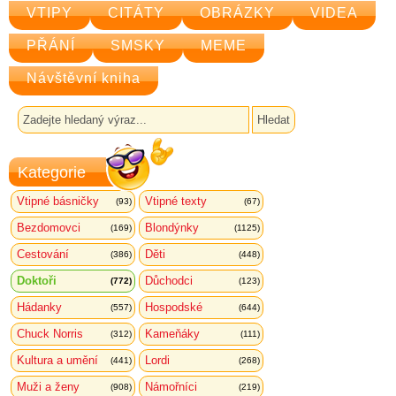
VTIPY
CITÁTY
OBRÁZKY
VIDEA
PŘÁNÍ
SMSKY
MEME
Návštěvní kniha
Kategorie
Vtipné básničky
Vtipné texty
(93)
(67)
Bezdomovci
Blondýnky
(169)
(1125)
Cestování
Děti
(386)
(448)
Doktoři
Důchodci
(772)
(123)
Hádanky
Hospodské
(557)
(644)
Chuck Norris
Kameňáky
(312)
(111)
Kultura a umění
Lordi
(441)
(268)
Muži a ženy
Námořníci
(908)
(219)