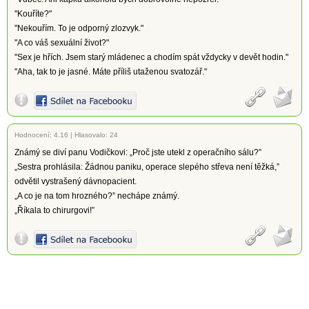
"Kouříte?"
"Nekouřím. To je odporný zlozvyk."
"A co váš sexuální život?"
"Sex je hřích. Jsem starý mládenec a chodím spát vždycky v devět hodin."
"Aha, tak to je jasné. Máte příliš utaženou svatozář."
Hodnocení:
4.16
|
Hlasovalo: 24
Známý se diví panu Vodičkovi: „Proč jste utekl z operačního sálu?”
„Sestra prohlásila: Žádnou paniku, operace slepého střeva není těžká,”
odvětil vystrašený dávnopacient.
„A co je na tom hrozného?” nechápe známý.
„Říkala to chirurgovi!”