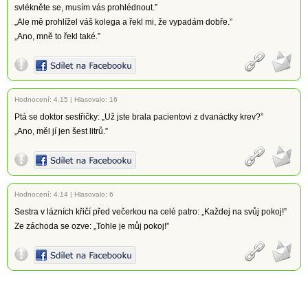
svlékněte se, musím vás prohlédnout.”
„Ale mě prohlížel váš kolega a řekl mi, že vypadám dobře.”
„Ano, mně to řekl také.”
Hodnocení:
4.15
|
Hlasovalo: 16
Ptá se doktor sestřičky: „Už jste brala pacientovi z dvanáctky krev?”
„Ano, měl jí jen šest litrů.”
Hodnocení:
4.14
|
Hlasovalo: 6
Sestra v lázních křičí před večerkou na celé patro: „Každej na svůj pokoj!”
Ze záchoda se ozve: „Tohle je můj pokoj!”