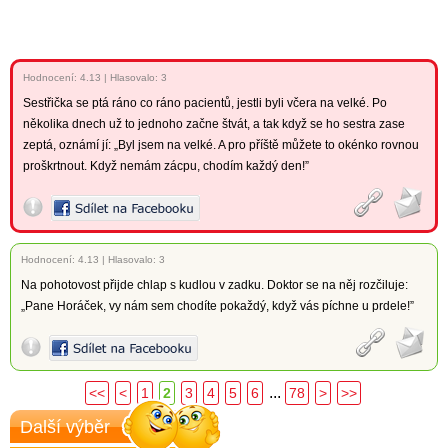
Hodnocení:
4.13
|
Hlasovalo: 3
Sestřička se ptá ráno co ráno pacientů, jestli byli včera na velké. Po
několika dnech už to jednoho začne štvát, a tak když se ho sestra zase
zeptá, oznámí jí: „Byl jsem na velké. A pro příště můžete to okénko rovnou
proškrtnout. Když nemám zácpu, chodím každý den!”
Hodnocení:
4.13
|
Hlasovalo: 3
Na pohotovost přijde chlap s kudlou v zadku. Doktor se na něj rozčiluje:
„Pane Horáček, vy nám sem chodíte pokaždý, když vás píchne u prdele!”
...
<<
<
1
2
3
4
5
6
78
>
>>
Další výběr