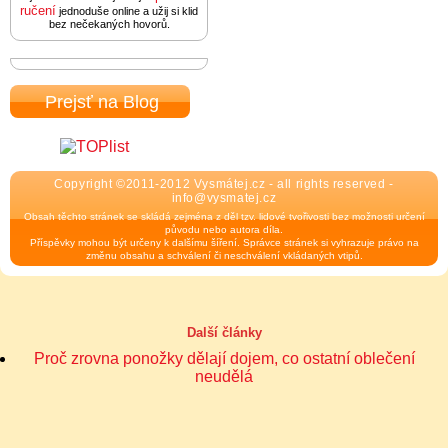
ručení
jednoduše online a užij si klid
bez nečekaných hovorů.
Prejsť na Blog
Copyright ©2011-2012 Vysmátej.cz - all rights reserved -
info@vysmatej.cz
Obsah těchto stránek se skládá zejména z děl tzv. lidové tvořivosti bez možnosti určení
původu nebo autora díla.
Příspěvky mohou být určeny k dalšímu šíření. Správce stránek si vyhrazuje právo na
změnu obsahu a schválení či neschválení vkládaných vtipů.
Další články
Proč zrovna ponožky dělají dojem, co ostatní oblečení
neudělá