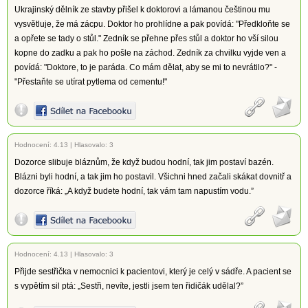
Ukrajinský dělník ze stavby přišel k doktorovi a lámanou češtinou mu
vysvětluje, že má zácpu. Doktor ho prohlídne a pak povídá: "Předkloňte se
a opřete se tady o stůl." Zedník se přehne přes stůl a doktor ho vší silou
kopne do zadku a pak ho pošle na záchod. Zedník za chvilku vyjde ven a
povídá: "Doktore, to je paráda. Co mám dělat, aby se mi to nevrátilo?" -
"Přestaňte se utírat pytlema od cementu!"
Hodnocení:
4.13
|
Hlasovalo: 3
Dozorce slibuje bláznům, že když budou hodní, tak jim postaví bazén.
Blázni byli hodní, a tak jim ho postavil. Všichni hned začali skákat dovnitř a
dozorce říká: „A když budete hodní, tak vám tam napustím vodu.”
Hodnocení:
4.13
|
Hlasovalo: 3
Přijde sestřička v nemocnici k pacientovi, který je celý v sádře. A pacient se
s vypětím sil ptá: „Sestři, nevíte, jestli jsem ten řidičák udělal?”