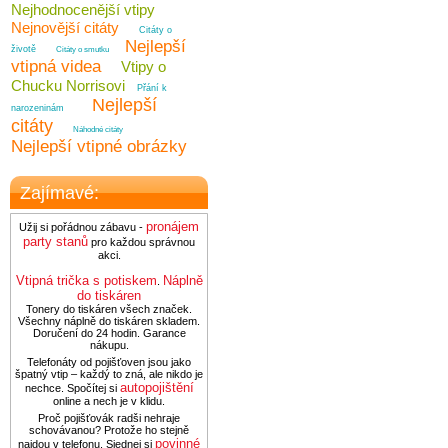
Nejhodnocenější vtipy
Nejnovější citáty
Citáty o
Nejlepší
životě
Citáty o smutku
vtipná videa
Vtipy o
Chucku Norrisovi
Přání k
Nejlepší
narozeninám
citáty
Náhodné citáty
Nejlepší vtipné obrázky
Zajímavé:
pronájem
Užij si pořádnou zábavu -
party stanů
pro každou správnou
akci.
Vtipná trička s potiskem
Náplně
.
do tiskáren
Tonery do tiskáren všech značek.
Všechny náplně do tiskáren skladem.
Doručení do 24 hodin. Garance
nákupu.
Telefonáty od pojišťoven jsou jako
špatný vtip – každý to zná, ale nikdo je
autopojištění
nechce. Spočítej si
online a nech je v klidu.
Proč pojišťovák radši nehraje
schovávanou? Protože ho stejně
povinné
najdou v telefonu. Sjednej si