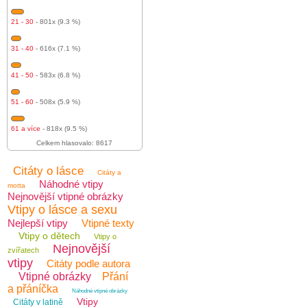
21 - 30
- 801x (9.3 %)
31 - 40
- 616x (7.1 %)
41 - 50
- 583x (6.8 %)
51 - 60
- 508x (5.9 %)
61 a více
- 818x (9.5 %)
Celkem hlasovalo: 8617
Citáty o lásce
Citáty a
Náhodné vtipy
motta
Nejnovější vtipné obrázky
Vtipy o lásce a sexu
Nejlepší vtipy
Vtipné texty
Vtipy o dětech
Vtipy o
Nejnovější
zvířatech
vtipy
Citáty podle autora
Vtipné obrázky
Přání
a přáníčka
Náhodné vtipné obrázky
Vtipy
Citáty v latině