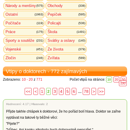
Národy a menšiny
Obchody
(575)
(338)
Ostatní
Pepíček
(1963)
(595)
Počítače
Policajti
(119)
(536)
Práce
Škola
(175)
(1491)
Sporty a soutěže
Svátky a oslavy
(231)
(140)
Vojenské
Ze života
(451)
(379)
Zločin
Zvířata
(246)
(589)
Vtipy o doktorech - 772 zajímavých
Zobrazeno:
10 - 20
z
771
Počet vtipů na stránce:
10
20
50
100
...
<<
<
1
2
3
4
5
6
78
>
>>
Hodnocení:
4.17
|
Hlasovalo: 2
Přijde takhle chlápek k doktorovi, že ho pořád bolí hlava. Doktor se zařne
vyptávat na takové ty běžné věci:
"Pijete?"
"Vůbec. Ani kapku alkoholu bych dobrovolně nepozřel."