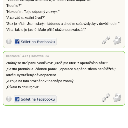
"Kouříte?"
"Nekouřím. To je odporný zlozvyk."
"A co váš sexuální život?"
"Sex je hřích. Jsem starý mládenec a chodím spát vždycky v devět hodin."
"Aha, tak to je jasné. Máte příliš utaženou svatozář."
Hodnocení:
4.16
|
Hlasovalo: 24
Známý se diví panu Vodičkovi: „Proč jste utekl z operačního sálu?”
„Sestra prohlásila: Žádnou paniku, operace slepého střeva není těžká,”
odvětil vystrašený dávnopacient.
„A co je na tom hrozného?” nechápe známý.
„Říkala to chirurgovi!”