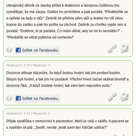
Ukrajinský dělník ze stavby přišel k doktorovi a lámanou češtinou mu
vysvětluje, že má zácpu. Doktor ho prohlídne a pak povídá: "Předkloňte se
a opřete se tady o stůl." Zedník se přehne přes stůl a doktor ho vší silou
kopne do zadku a pak ho pošle na záchod. Zedník za chvilku vyjde ven a
povídá: "Doktore, to je paráda. Co mám dělat, aby se mi to nevrátilo?" -
"Přestaňte se utírat pytlema od cementu!"
Hodnocení:
4.13
|
Hlasovalo: 3
Dozorce slibuje bláznům, že když budou hodní, tak jim postaví bazén.
Blázni byli hodní, a tak jim ho postavil. Všichni hned začali skákat dovnitř a
dozorce říká: „A když budete hodní, tak vám tam napustím vodu.”
Hodnocení:
4.13
|
Hlasovalo: 3
Přijde sestřička v nemocnici k pacientovi, který je celý v sádře. A pacient se
s vypětím sil ptá: „Sestři, nevíte, jestli jsem ten řidičák udělal?”