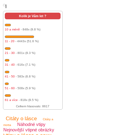
l
Kolik je Vám let ?
10 a méně
- 848x (9.8 %)
11 - 20
- 4443x (51.6 %)
21 - 30
- 801x (9.3 %)
31 - 40
- 616x (7.1 %)
41 - 50
- 583x (6.8 %)
51 - 60
- 508x (5.9 %)
61 a více
- 818x (9.5 %)
Celkem hlasovalo: 8617
Citáty o lásce
Citáty a
Náhodné vtipy
motta
Nejnovější vtipné obrázky