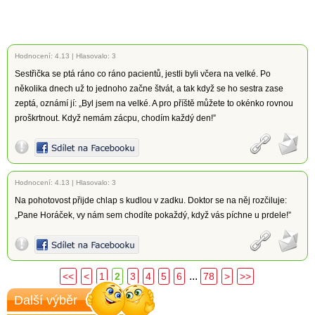
Hodnocení:
4.13
|
Hlasovalo: 3
Sestřička se ptá ráno co ráno pacientů, jestli byli včera na velké. Po
několika dnech už to jednoho začne štvát, a tak když se ho sestra zase
zeptá, oznámí jí: „Byl jsem na velké. A pro příště můžete to okénko rovnou
proškrtnout. Když nemám zácpu, chodím každý den!”
Hodnocení:
4.13
|
Hlasovalo: 3
Na pohotovost přijde chlap s kudlou v zadku. Doktor se na něj rozčiluje:
„Pane Horáček, vy nám sem chodíte pokaždý, když vás píchne u prdele!”
...
<<
<
1
2
3
4
5
6
78
>
>>
Další výběr