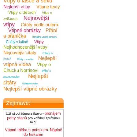
Vtipy o lásce a sexu
Nejlepší vtipy
Vtipné texty
Vtipy o dětech
Vtipy o
Nejnovější
zvířatech
vtipy
Citáty podle autora
Vtipné obrázky
Přání
a přáníčka
Náhodné vtipné obrázky
Vtipy
Citáty v latině
Nejhodnocenější vtipy
Nejnovější citáty
Citáty o
Nejlepší
životě
Citáty o smutku
vtipná videa
Vtipy o
Chucku Norrisovi
Přání k
Nejlepší
narozeninám
citáty
Náhodné citáty
Nejlepší vtipné obrázky
Zajímavé:
pronájem
Užij si pořádnou zábavu -
party stanů
pro každou správnou
akci.
Vtipná trička s potiskem
Náplně
.
do tiskáren