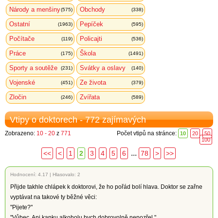
Národy a menšiny
Obchody
(575)
(338)
Ostatní
Pepíček
(1963)
(595)
Počítače
Policajti
(119)
(536)
Práce
Škola
(175)
(1491)
Sporty a soutěže
Svátky a oslavy
(231)
(140)
Vojenské
Ze života
(451)
(379)
Zločin
Zvířata
(246)
(589)
Vtipy o doktorech - 772 zajímavých
Zobrazeno:
10 - 20
z
771
Počet vtipů na stránce:
10
20
50
100
...
<<
<
1
2
3
4
5
6
78
>
>>
Hodnocení:
4.17
|
Hlasovalo: 2
Přijde takhle chlápek k doktorovi, že ho pořád bolí hlava. Doktor se zařne
vyptávat na takové ty běžné věci:
"Pijete?"
"Vůbec. Ani kapku alkoholu bych dobrovolně nepozřel."