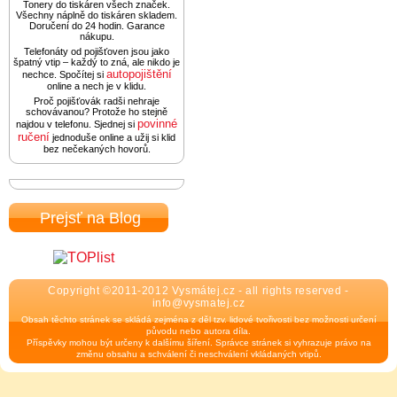
Tonery do tiskáren všech značek.
Všechny náplně do tiskáren skladem.
Doručení do 24 hodin. Garance
nákupu.
Telefonáty od pojišťoven jsou jako
špatný vtip – každý to zná, ale nikdo je
autopojištění
nechce. Spočítej si
online a nech je v klidu.
Proč pojišťovák radši nehraje
schovávanou? Protože ho stejně
povinné
najdou v telefonu. Sjednej si
ručení
jednoduše online a užij si klid
bez nečekaných hovorů.
Prejsť na Blog
Copyright ©2011-2012 Vysmátej.cz - all rights reserved -
info@vysmatej.cz
Obsah těchto stránek se skládá zejména z děl tzv. lidové tvořivosti bez možnosti určení
původu nebo autora díla.
Příspěvky mohou být určeny k dalšímu šíření. Správce stránek si vyhrazuje právo na
změnu obsahu a schválení či neschválení vkládaných vtipů.