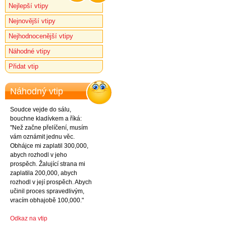
Nejlepší vtipy
Nejnovější vtipy
Nejhodnocenější vtipy
Náhodné vtipy
Přidat vtip
Náhodný vtip
Soudce vejde do sálu,
bouchne kladívkem a říká:
"Než začne přelíčení, musím
vám oznámit jednu věc.
Obhájce mi zaplatil 300,000,
abych rozhodl v jeho
prospěch. Žalující strana mi
zaplatila 200,000, abych
rozhodl v její prospěch. Abych
učinil proces spravedlivým,
vracím obhajobě 100,000."
Odkaz na vtip