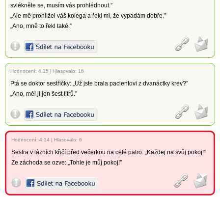
svlékněte se, musím vás prohlédnout.”
„Ale mě prohlížel váš kolega a řekl mi, že vypadám dobře.”
„Ano, mně to řekl také.”
Hodnocení:
4.15
|
Hlasovalo: 16
Ptá se doktor sestřičky: „Už jste brala pacientovi z dvanáctky krev?”
„Ano, měl jí jen šest litrů.”
Hodnocení:
4.14
|
Hlasovalo: 6
Sestra v lázních křičí před večerkou na celé patro: „Každej na svůj pokoj!”
Ze záchoda se ozve: „Tohle je můj pokoj!”