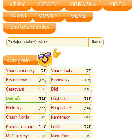
VTIPY
CITÁTY
OBRÁZKY
VIDEA
PŘÁNÍ
SMSKY
MEME
Návštěvní kniha
Kategorie
Vtipné básničky
Vtipné texty
(93)
(67)
Bezdomovci
Blondýnky
(169)
(1125)
Cestování
Děti
(386)
(448)
Doktoři
Důchodci
(772)
(123)
Hádanky
Hospodské
(557)
(644)
Chuck Norris
Kameňáky
(312)
(111)
Kultura a umění
Lordi
(441)
(268)
Muži a ženy
Námořníci
(908)
(219)