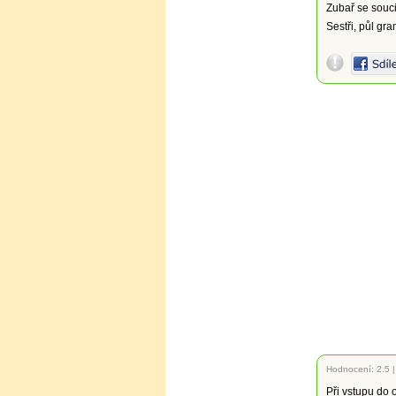
Zubař se souci
Sestři, půl gr
Hodnocení:
2.5
Při vstupu do 