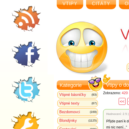
VTIPY
CITÁTY
O
Vtipy o d
Kategorie
Zobrazeno:
420 
Vtipné básničky
(93)
<<
Vtipné texty
(67)
Bezdomovci
(169)
Hodnocení:
2.5
Blondýnky
(1125)
Přijde paní k 
mi nic není...”