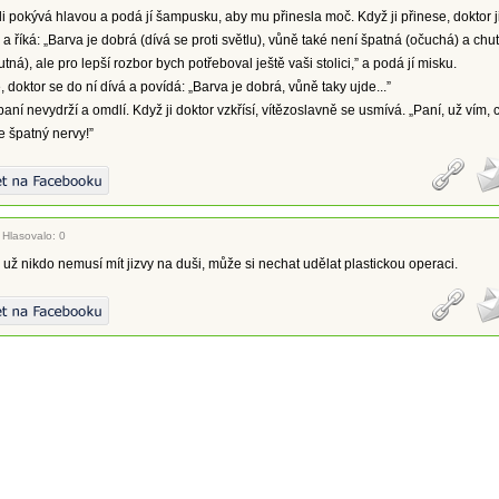
li pokývá hlavou a podá jí šampusku, aby mu přinesla moč. Když ji přinese, doktor j
a říká: „Barva je dobrá (dívá se proti světlu), vůně také není špatná (očuchá) a chu
tná), ale pro lepší rozbor bych potřeboval ještě vaši stolici,” a podá jí misku.
, doktor se do ní dívá a povídá: „Barva je dobrá, vůně taky ujde...”
paní nevydrží a omdlí. Když ji doktor vzkřísí, vítězoslavně se usmívá. „Paní, už vím, 
e špatný nervy!”
|
Hlasovalo: 0
už nikdo nemusí mít jizvy na duši, může si nechat udělat plastickou operaci.