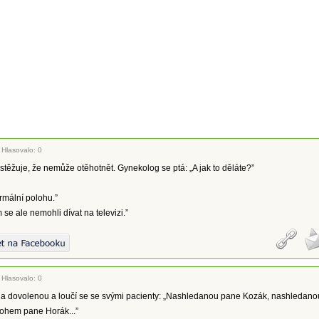
|
Hlasovalo: 0
stěžuje, že nemůže otěhotnět. Gynekolog se ptá: „A jak to děláte?”
rmální polohu.”
 se ale nemohli dívat na televizi.”
|
Hlasovalo: 0
 na dovolenou a loučí se se svými pacienty: „Nashledanou pane Kozák, nashledano
bohem pane Horák...”