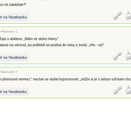
 co mi zakážete?”
|
Hlasovalo: 0
žuje u doktora: „Mám ve stolici hleny.”
aleze na záchod, po potřebě se podívá do mísy a zvolá: „Hle - ný!”
|
Hlasovalo: 0
 přenosné nemoci,” nechal se slyšet hypochondr, „může si je s sebou vzít kam chci