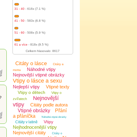
31 - 40
- 616x (7.1 %)
41 - 50
- 583x (6.8 %)
51 - 60
- 508x (5.9 %)
61 a více
- 818x (9.5 %)
Celkem hlasovalo: 8617
Citáty o lásce
Citáty a
Náhodné vtipy
motta
Nejnovější vtipné obrázky
Vtipy o lásce a sexu
Nejlepší vtipy
Vtipné texty
Vtipy o dětech
Vtipy o
Nejnovější
?
zvířatech
vtipy
Citáty podle autora
Vtipné obrázky
Přání
a přáníčka
Náhodné vtipné obrázky
Vtipy
Citáty v latině
Nejhodnocenější vtipy
Nejnovější citáty
Citáty o