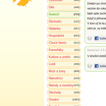
Cestování
(386)
Doktor po chví
Děti
(448)
vezme do ruky 
také ujde (ochu
Doktoři
(772)
Když ji přinese
Důchodci
(123)
V tom už to ta 
Hádanky
vám je, vy mát
(557)
Hospodské
(644)
Chuck Norris
(312)
Kameňáky
(111)
Hodnocení:
2.5
V dnešní době 
Kultura a umění
(441)
Lordi
(268)
Muži a ženy
(908)
Námořníci
(219)
Národy a menšiny
(575)
Obchody
(338)
Ostatní
(1963)