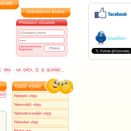
MEME
Návštěvní kniha
Přihlášení uživatele
Zapomenuté heslo
Registrovat
Další výběr
100
Nejlepší vtipy
Nejnovější vtipy
Nejhodnocenější vtipy
Náhodné vtipy
Přidat vtip