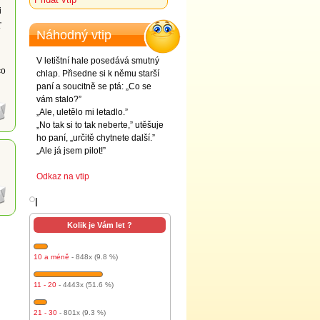
i
ť
Náhodný vtip
V letištní hale posedává smutný
co
chlap. Přisedne si k němu starší
paní a soucitně se ptá: „Co se
vám stalo?”
„Ale, uletělo mi letadlo.”
„No tak si to tak neberte,” utěšuje
ho paní, „určitě chytnete další.”
„Ale já jsem pilot!”
Odkaz na vtip
l
Kolik je Vám let ?
10 a méně
- 848x (9.8 %)
11 - 20
- 4443x (51.6 %)
21 - 30
- 801x (9.3 %)