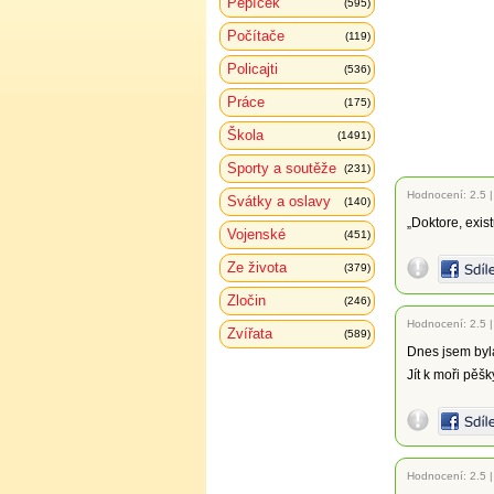
Pepíček
(595)
Počítače
(119)
Policajti
(536)
Práce
(175)
Škola
(1491)
Sporty a soutěže
(231)
Hodnocení:
2.5
Svátky a oslavy
(140)
„Doktore, exist
Vojenské
(451)
Ze života
(379)
Zločin
(246)
Hodnocení:
2.5
Zvířata
(589)
Dnes jsem byl
Jít k moři pěš
Hodnocení:
2.5