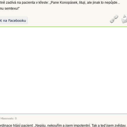
tně zadívá na pacienta v křesle: „Pane Konopásek, lituji, ale jinak to nepůjde...
amu semtexu!”
|
Hlasovalo: 0
ordinace hlásí pacient: „Nepiju, nekouřím a jsem impotentní. Tak a teď jsem zvědav,