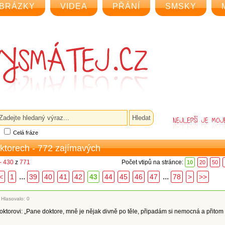
BRÁZKY
VIDEA
PŘÁNÍ
SMSKY
Celá fráze
oktorech - 772 zajímavých
- 430
z
771
Počet vtipů na stránce:
10
20
50
...
...
<
1
39
40
41
42
43
44
45
46
47
78
>
>>
|
Hlasovalo: 0
doktorovi: „Pane doktore, mně je nějak divně po těle, připadám si nemocná a přitom