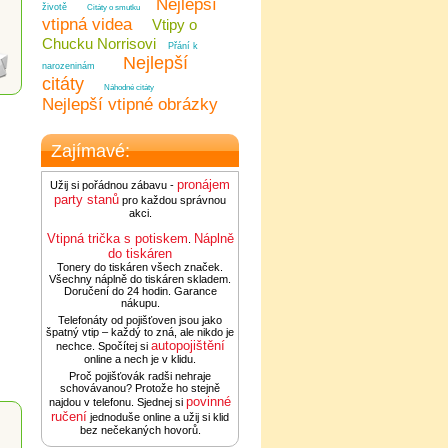
Nejlepší
životě
Citáty o smutku
vtipná videa
Vtipy o
Chucku Norrisovi
Přání k
Nejlepší
narozeninám
citáty
Náhodné citáty
Nejlepší vtipné obrázky
Zajímavé:
pronájem
Užij si pořádnou zábavu -
party stanů
pro každou správnou
akci.
Vtipná trička s potiskem
Náplně
.
do tiskáren
Tonery do tiskáren všech značek.
Všechny náplně do tiskáren skladem.
Doručení do 24 hodin. Garance
nákupu.
Telefonáty od pojišťoven jsou jako
špatný vtip – každý to zná, ale nikdo je
autopojištění
nechce. Spočítej si
online a nech je v klidu.
Proč pojišťovák radši nehraje
schovávanou? Protože ho stejně
povinné
najdou v telefonu. Sjednej si
ručení
jednoduše online a užij si klid
bez nečekaných hovorů.