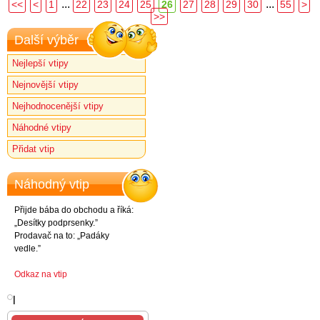
...
...
<<
<
1
22
23
24
25
26
27
28
29
30
55
>
>>
Další výběr
Nejlepší vtipy
Nejnovější vtipy
Nejhodnocenější vtipy
Náhodné vtipy
Přidat vtip
Náhodný vtip
Přijde bába do obchodu a říká:
„Desítky podprsenky.”
Prodavač na to: „Padáky
vedle.”
Odkaz na vtip
l