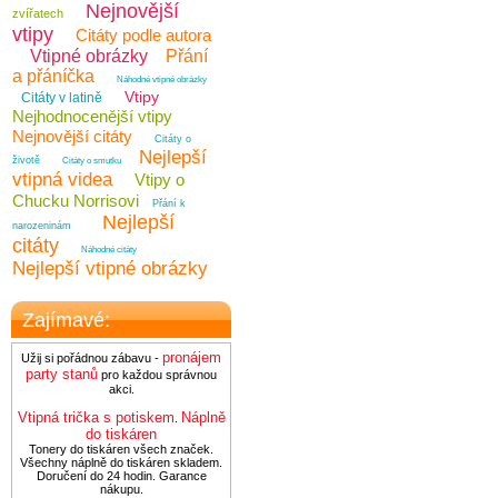
Nejnovější
zvířatech
vtipy
Citáty podle autora
Vtipné obrázky
Přání
a přáníčka
Náhodné vtipné obrázky
Vtipy
Citáty v latině
Nejhodnocenější vtipy
Nejnovější citáty
Citáty o
Nejlepší
životě
Citáty o smutku
vtipná videa
Vtipy o
Chucku Norrisovi
Přání k
Nejlepší
narozeninám
citáty
Náhodné citáty
Nejlepší vtipné obrázky
Zajímavé:
pronájem
Užij si pořádnou zábavu -
party stanů
pro každou správnou
akci.
Vtipná trička s potiskem
Náplně
.
do tiskáren
Tonery do tiskáren všech značek.
Všechny náplně do tiskáren skladem.
Doručení do 24 hodin. Garance
nákupu.