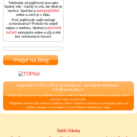
Telefonáty od pojišťoven jsou jako
špatný vtip – každý to zná, ale nikdo je
autopojištění
nechce. Spočítej si
online a nech je v klidu.
Proč pojišťovák radši nehraje
schovávanou? Protože ho stejně
povinné
najdou v telefonu. Sjednej si
ručení
jednoduše online a užij si klid
bez nečekaných hovorů.
Prejsť na Blog
Copyright ©2011-2012 Vysmátej.cz - all rights reserved -
info@vysmatej.cz
Obsah těchto stránek se skládá zejména z děl tzv. lidové tvořivosti bez možnosti určení
původu nebo autora díla.
Příspěvky mohou být určeny k dalšímu šíření. Správce stránek si vyhrazuje právo na
změnu obsahu a schválení či neschválení vkládaných vtipů.
Další články