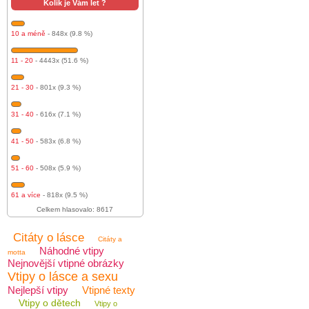
Kolik je Vám let ?
10 a méně
- 848x (9.8 %)
11 - 20
- 4443x (51.6 %)
21 - 30
- 801x (9.3 %)
31 - 40
- 616x (7.1 %)
41 - 50
- 583x (6.8 %)
51 - 60
- 508x (5.9 %)
61 a více
- 818x (9.5 %)
Celkem hlasovalo: 8617
Citáty o lásce
Citáty a
Náhodné vtipy
motta
Nejnovější vtipné obrázky
Vtipy o lásce a sexu
Nejlepší vtipy
Vtipné texty
Vtipy o dětech
Vtipy o