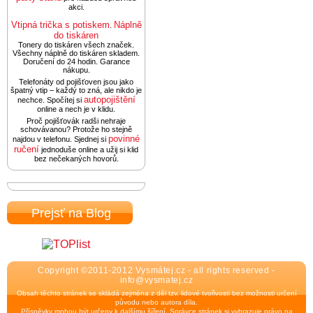
akci.
Vtipná trička s potiskem
Náplně
.
do tiskáren
Tonery do tiskáren všech značek.
Všechny náplně do tiskáren skladem.
Doručení do 24 hodin. Garance
nákupu.
Telefonáty od pojišťoven jsou jako
špatný vtip – každý to zná, ale nikdo je
autopojištění
nechce. Spočítej si
online a nech je v klidu.
Proč pojišťovák radši nehraje
schovávanou? Protože ho stejně
povinné
najdou v telefonu. Sjednej si
ručení
jednoduše online a užij si klid
bez nečekaných hovorů.
Prejsť na Blog
Copyright ©2011-2012 Vysmátej.cz - all rights reserved -
info@vysmatej.cz
Obsah těchto stránek se skládá zejména z děl tzv. lidové tvořivosti bez možnosti určení
původu nebo autora díla.
Příspěvky mohou být určeny k dalšímu šíření. Správce stránek si vyhrazuje právo na