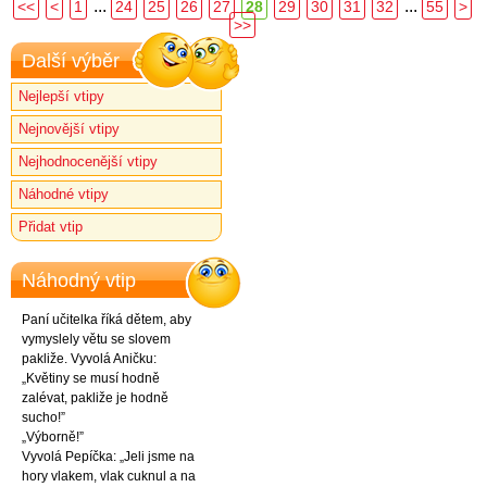
...
...
<<
<
1
24
25
26
27
28
29
30
31
32
55
>
>>
Další výběr
Nejlepší vtipy
Nejnovější vtipy
Nejhodnocenější vtipy
Náhodné vtipy
Přidat vtip
Náhodný vtip
Paní učitelka říká dětem, aby
vymyslely větu se slovem
pakliže. Vyvolá Aničku:
„Květiny se musí hodně
zalévat, pakliže je hodně
sucho!”
„Výborně!”
Vyvolá Pepíčka: „Jeli jsme na
hory vlakem, vlak cuknul a na