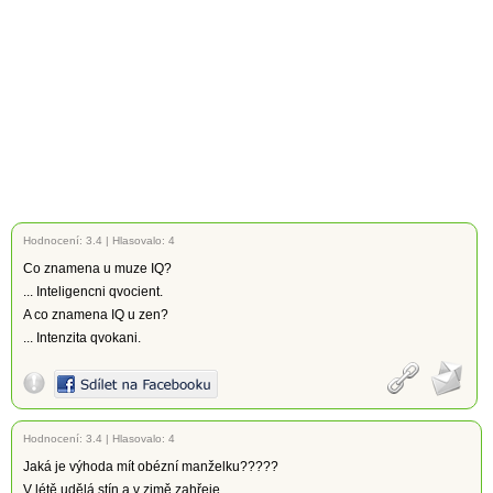
Hodnocení:
3.4
|
Hlasovalo: 4
Co znamena u muze IQ?
... Inteligencni qvocient.
A co znamena IQ u zen?
... Intenzita qvokani.
Hodnocení:
3.4
|
Hlasovalo: 4
Jaká je výhoda mít obézní manželku?????
V létě udělá stín a v zimě zahřeje...