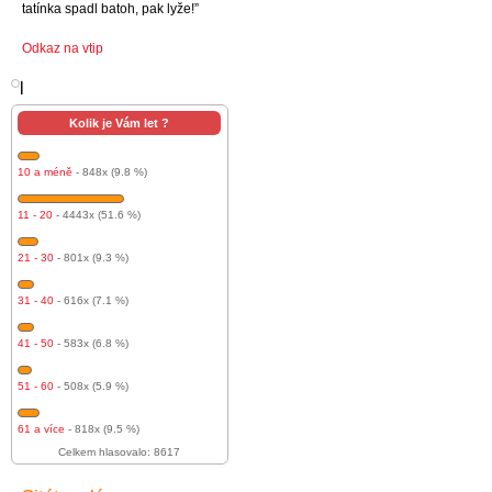
tatínka spadl batoh, pak lyže!”
Odkaz na vtip
l
Kolik je Vám let ?
10 a méně
- 848x (9.8 %)
11 - 20
- 4443x (51.6 %)
21 - 30
- 801x (9.3 %)
31 - 40
- 616x (7.1 %)
41 - 50
- 583x (6.8 %)
51 - 60
- 508x (5.9 %)
61 a více
- 818x (9.5 %)
Celkem hlasovalo: 8617