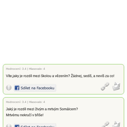
Hodnocení:
3.4
|
Hlasovalo: 4
Víte,jaky je rozdíl mezi školou a vězením? Žádnej, sedíš, a nevíš za co!
Hodnocení:
3.4
|
Hlasovalo: 4
Jaký je rozdíl mezi živým a mrtvým Somálcem?
Mrtvému nekručí v břiše!