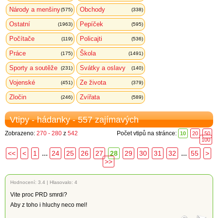
Národy a menšiny
Obchody
(575)
(338)
Ostatní
Pepíček
(1963)
(595)
Počítače
Policajti
(119)
(536)
Práce
Škola
(175)
(1491)
Sporty a soutěže
Svátky a oslavy
(231)
(140)
Vojenské
Ze života
(451)
(379)
Zločin
Zvířata
(246)
(589)
Vtipy - hádanky - 557 zajímavých
Zobrazeno:
270 - 280
z
542
Počet vtipů na stránce:
10
20
50
100
...
...
<<
<
1
24
25
26
27
28
29
30
31
32
55
>
>>
Hodnocení:
3.4
|
Hlasovalo: 4
Vite proc PRD smrdi?
Aby z toho i hluchy neco mel!