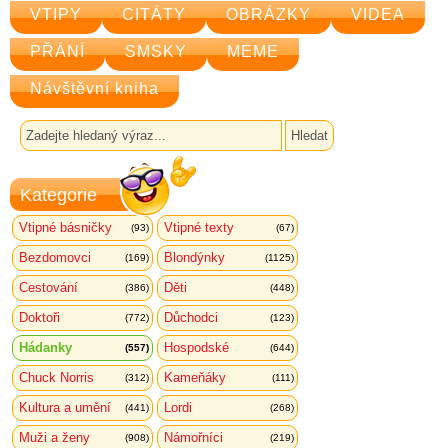
VTIPY
CITÁTY
OBRÁZKY
VIDEA
PŘÁNÍ
SMSKY
MEME
Návštěvní kniha
Kategorie
Vtipné básničky
Vtipné texty
(93)
(67)
Bezdomovci
Blondýnky
(169)
(1125)
Cestování
Děti
(386)
(448)
Doktoři
Důchodci
(772)
(123)
Hádanky
Hospodské
(557)
(644)
Chuck Norris
Kameňáky
(312)
(111)
Kultura a umění
Lordi
(441)
(268)
Muži a ženy
Námořníci
(908)
(219)