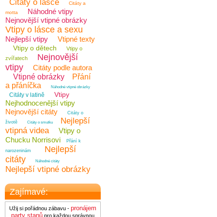
Citáty o lásce
Citáty a
Náhodné vtipy
motta
Nejnovější vtipné obrázky
Vtipy o lásce a sexu
Nejlepší vtipy
Vtipné texty
Vtipy o dětech
Vtipy o
Nejnovější
zvířatech
vtipy
Citáty podle autora
Vtipné obrázky
Přání
a přáníčka
Náhodné vtipné obrázky
Vtipy
Citáty v latině
Nejhodnocenější vtipy
Nejnovější citáty
Citáty o
Nejlepší
životě
Citáty o smutku
vtipná videa
Vtipy o
Chucku Norrisovi
Přání k
Nejlepší
narozeninám
citáty
Náhodné citáty
Nejlepší vtipné obrázky
Zajímavé:
pronájem
Užij si pořádnou zábavu -
party stanů
pro každou správnou