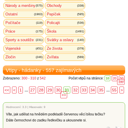
Národy a menšiny
Obchody
(575)
(338)
Ostatní
Pepíček
(1963)
(595)
Počítače
Policajti
(119)
(536)
Práce
Škola
(175)
(1491)
Sporty a soutěže
Svátky a oslavy
(231)
(140)
Vojenské
Ze života
(451)
(379)
Zločin
Zvířata
(246)
(589)
Vtipy - hádanky - 557 zajímavých
Zobrazeno:
300 - 310
z
542
Počet vtipů na stránce:
10
20
50
100
...
...
<<
<
1
27
28
29
30
31
32
33
34
35
55
>
>>
Hodnocení:
3.3
|
Hlasovalo: 9
Víte, jak udělat na hnědém podkladě červenou věcí bílou tečku?
Dáte černochovi do zadku ředkvičku a ukousnete si.