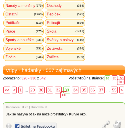
Národy a menšiny
Obchody
(575)
(338)
Ostatní
Pepíček
(1963)
(595)
Počítače
Policajti
(119)
(536)
Práce
Škola
(175)
(1491)
Sporty a soutěže
Svátky a oslavy
(231)
(140)
Vojenské
Ze života
(451)
(379)
Zločin
Zvířata
(246)
(589)
Vtipy - hádanky - 557 zajímavých
Zobrazeno:
320 - 330
z
542
Počet vtipů na stránce:
10
20
50
100
...
...
<<
<
1
29
30
31
32
33
34
35
36
37
55
>
>>
Hodnocení:
3.25
|
Hlasovalo: 3
Jak se nazyva otlak na noze prostitutky? Kurvie oko.