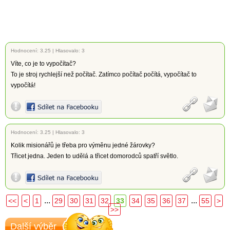
Hodnocení:
3.25
|
Hlasovalo: 3
Víte, co je to vypočítač?
To je stroj rychlejší než počítač. Zatímco počítač počítá, vypočítač to
vypočítá!
Hodnocení:
3.25
|
Hlasovalo: 3
Kolik misionářů je třeba pro výměnu jedné žárovky?
Třicet jedna. Jeden to udělá a třicet domorodců spatří světlo.
...
...
<<
<
1
29
30
31
32
33
34
35
36
37
55
>
>>
Další výběr