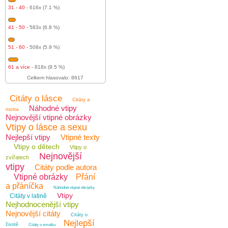
31 - 40
- 616x (7.1 %)
41 - 50
- 583x (6.8 %)
51 - 60
- 508x (5.9 %)
61 a více
- 818x (9.5 %)
Celkem hlasovalo: 8617
Citáty o lásce
Citáty a
Náhodné vtipy
motta
Nejnovější vtipné obrázky
Vtipy o lásce a sexu
Nejlepší vtipy
Vtipné texty
Vtipy o dětech
Vtipy o
Nejnovější
zvířatech
vtipy
Citáty podle autora
Vtipné obrázky
Přání
a přáníčka
Náhodné vtipné obrázky
Vtipy
Citáty v latině
Nejhodnocenější vtipy
Nejnovější citáty
Citáty o
Nejlepší
životě
Citáty o smutku