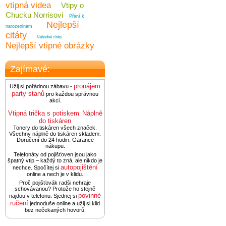
vtipná videa
Vtipy o
Chucku Norrisovi
Přání k
Nejlepší
narozeninám
citáty
Náhodné citáty
Nejlepší vtipné obrázky
Zajímavé:
pronájem
Užij si pořádnou zábavu -
party stanů
pro každou správnou
akci.
Vtipná trička s potiskem
Náplně
.
do tiskáren
Tonery do tiskáren všech značek.
Všechny náplně do tiskáren skladem.
Doručení do 24 hodin. Garance
nákupu.
Telefonáty od pojišťoven jsou jako
špatný vtip – každý to zná, ale nikdo je
autopojištění
nechce. Spočítej si
online a nech je v klidu.
Proč pojišťovák radši nehraje
schovávanou? Protože ho stejně
povinné
najdou v telefonu. Sjednej si
ručení
jednoduše online a užij si klid
bez nečekaných hovorů.