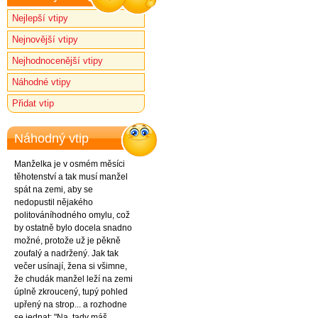
Nejlepší vtipy
Nejnovější vtipy
Nejhodnocenější vtipy
Náhodné vtipy
Přidat vtip
Náhodný vtip
Manželka je v osmém měsíci
těhotenství a tak musí manžel
spát na zemi, aby se
nedopustil nějakého
politováníhodného omylu, což
by ostatně bylo docela snadno
možné, protože už je pěkně
zoufalý a nadržený. Jak tak
večer usínají, žena si všimne,
že chudák manžel leží na zemi
úplně zkroucený, tupý pohled
upřený na strop... a rozhodne
se jednat: "Na, tady máš