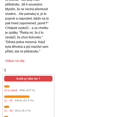
pětistovku. Jdi k sousedce.
Myslím, že se nechá přemluvit
snadno... Ale pamatuj si, je to
poprvé a naposled, takže na to
pak hned zapomeneš, jasné?"
Chlápek vyskočí... a za chvilku
je zpátky: "Řekla mi, že jí to
nestačí, že chce tisícovku."
"Děvka jedna mizerná. Když
byla těhotná a její manžel sem
přišel, dal mi pětistovku."
Odkaz na vtip
l
Kolik je Vám let ?
10 a méně
- 848x (9.8 %)
11 - 20
- 4443x (51.6 %)
21 - 30
- 801x (9.3 %)