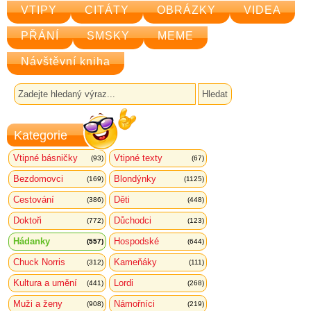
VTIPY
CITÁTY
OBRÁZKY
VIDEA
PŘÁNÍ
SMSKY
MEME
Návštěvní kniha
Kategorie
Vtipné básničky
Vtipné texty
(93)
(67)
Bezdomovci
Blondýnky
(169)
(1125)
Cestování
Děti
(386)
(448)
Doktoři
Důchodci
(772)
(123)
Hádanky
Hospodské
(557)
(644)
Chuck Norris
Kameňáky
(312)
(111)
Kultura a umění
Lordi
(441)
(268)
Muži a ženy
Námořníci
(908)
(219)