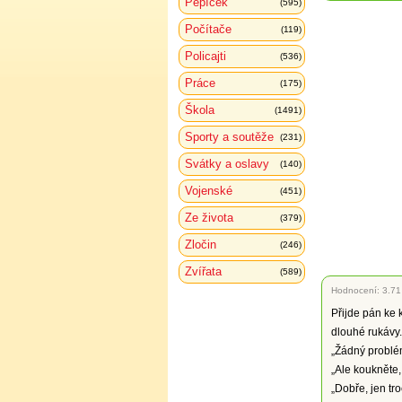
Pepíček
(595)
Počítače
(119)
Policajti
(536)
Práce
(175)
Škola
(1491)
Sporty a soutěže
(231)
Svátky a oslavy
(140)
Vojenské
(451)
Ze života
(379)
Zločin
(246)
Zvířata
(589)
Hodnocení:
3.71
Přijde pán ke 
dlouhé rukávy.
„Žádný problém,
„Ale koukněte,
„Dobře, jen tro