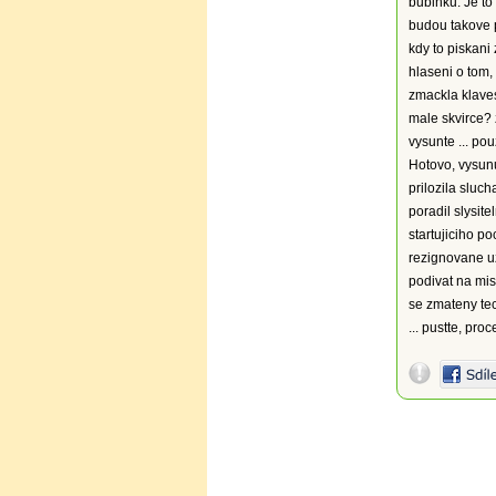
bubinku. Je t
budou takove p
kdy to piskani
hlaseni o tom,
zmackla klaves
male skvirce? 
vysunte ... pou
Hotovo, vysunu
prilozila sluch
poradil slysit
startujiciho po
rezignovane uz
podivat na mis
se zmateny tech
... pustte, pro