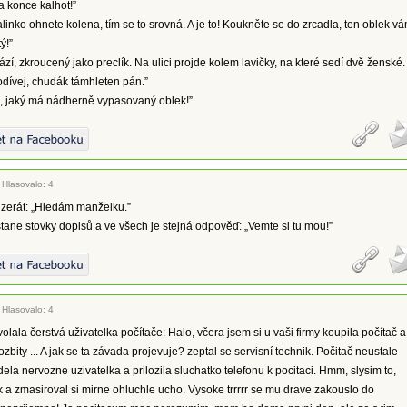
a konce kalhot!”
alinko ohnete kolena, tím se to srovná. A je to! Koukněte se do zrcadla, ten oblek v
ý!”
zí, zkroucený jako preclík. Na ulici projde kolem lavičky, na které sedí dvě ženské.
odívej, chudák támhleten pán.”
i, jaký má nádherně vypasovaný oblek!”
|
Hlasovalo: 4
zerát: „Hledám manželku.”
ane stovky dopisů a ve všech je stejná odpověď: „Vemte si tu mou!”
|
Hlasovalo: 4
olala čerstvá uživatelka počítače: Halo, včera jsem si u vaši firmy koupila počítač a
ozbity ... A jak se ta závada projevuje? zeptal se servisní technik. Počitač neustale
ela nervozne uzivatelka a prilozila sluchatko telefonu k pocitaci. Hmm, slysim to,
ik a zmasiroval si mirne ohluchle ucho. Vysoke trrrrr se mu drave zakouslo do