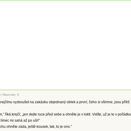
|
Hlasovalo: 6
krejčímu vyzkoušet na zakázku objednaný oblek a první, čeho si všimne, jsou příliš
” říká krejčí, „jen dejte ruce před sebe a ohněte je v lokti. Vidíte, už je to v pořádku
 límec mi sahá až po uši!”
chu ohněte záda, ještě kousek, tak, to je ono.”