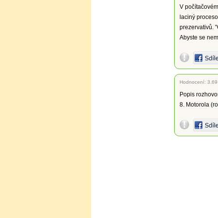
V počítačovém 
laciný proceso
prezervativů. 
Abyste se nemn
Hodnocení:
3.69
Popis rozhovor
8. Motorola (r