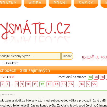
BRÁZKY
VIDEA
PŘÁNÍ
SMSKY
Celá fráze
bchodech - 338 zajímavých
- 120
z
338
Počet vtipů na stránce:
10
20
50
...
...
<
1
8
9
10
11
12
13
14
15
16
34
>
>>
|
Hlasovalo: 1
tuto zemi a viděl, že lidé se vraždí mezi sebou, vedou války a provozují různé další
e rozhodl, že je nejvyšší čas na konec světa. Zavolal si tedy k sobě Jelcina, Clinton