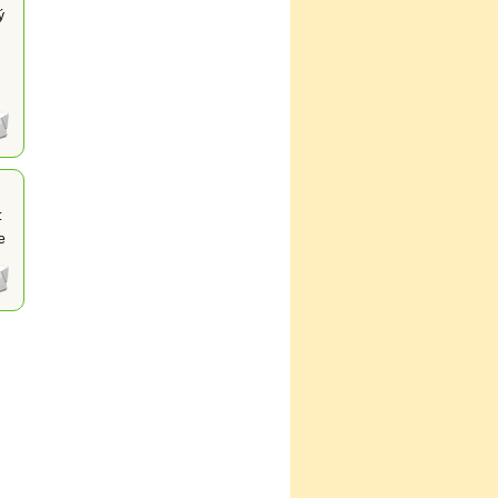
ý
:
e