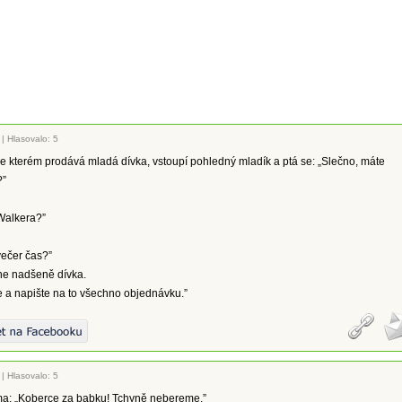
|
Hlasovalo: 5
e kterém prodává mladá dívka, vstoupí pohledný mladík a ptá se: „Slečno, máte
?”
Walkera?”
večer čas?”
ne nadšeně dívka.
e a napište na to všechno objednávku.”
|
Hlasovalo: 5
ma: „Koberce za babku! Tchyně nebereme.”