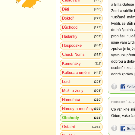
Cestování
(386)
a Billa Gatese
Děti
(448)
Zemi a sdělte t
"Občané, mám 
Doktoři
(772)
tvrdili, že Bů
Důchodci
(123)
druhá špatná zp
Hádanky
prohlásil: "Li
(557)
jsme vám tvrdi
Hospodské
(644)
zpráva je ta, 
Chuck Norris
(312)
vystoupil před
dobrou a dobro
Kameňáky
(111)
osobně uznal z
Kultura a umění
(441)
dobrá zpráva je
Lordi
(268)
Muži a ženy
(908)
Námořníci
(219)
Hodnocení:
3.72
Národy a menšiny
(575)
Co vznikne sk
Orion, vaše č
Obchody
(338)
Ostatní
(1963)