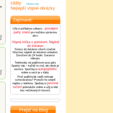
citáty
Náhodné citáty
ám
Nejlepší vtipné obrázky
Zajímavé:
pronájem
Užij si pořádnou zábavu -
party stanů
pro každou správnou
akci.
Vtipná trička s potiskem
Náplně
.
do tiskáren
Tonery do tiskáren všech značek.
Všechny náplně do tiskáren skladem.
Doručení do 24 hodin. Garance
nákupu.
Telefonáty od pojišťoven jsou jako
špatný vtip – každý to zná, ale nikdo je
autopojištění
nechce. Spočítej si
online a nech je v klidu.
Proč pojišťovák radši nehraje
schovávanou? Protože ho stejně
povinné
najdou v telefonu. Sjednej si
ručení
jednoduše online a užij si klid
bez nečekaných hovorů.
Prejsť na Blog