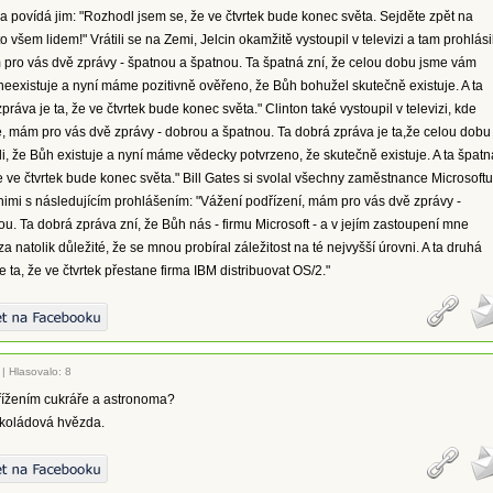
 a povídá jim: "Rozhodl jsem se, že ve čtvrtek bude konec světa. Sejděte zpět na
o všem lidem!" Vrátili se na Zemi, Jelcin okamžitě vystoupil v televizi a tam prohlásil
pro vás dvě zprávy - špatnou a špatnou. Ta špatná zní, že celou dobu jsme vám
h neexistuje a nyní máme pozitivně ověřeno, že Bůh bohužel skutečně existuje. A ta
ráva je ta, že ve čtvrtek bude konec světa." Clinton také vystoupil v televizi, kde
dé, mám pro vás dvě zprávy - dobrou a špatnou. Ta dobrá zpráva je ta,že celou dobu
li, že Bůh existuje a nyní máme vědecky potvrzeno, že skutečně existuje. A ta špatn
že ve čtvrtek bude konec světa." Bill Gates si svolal všechny zaměstnance Microsoftu
nimi s následujícím prohlášením: "Vážení podřízení, mám pro vás dvě zprávy -
u. Ta dobrá zpráva zní, že Bůh nás - firmu Microsoft - a v jejím zastoupení mne
a natolik důležité, že se mnou probíral záležitost na té nejvyšší úrovni. A ta druhá
 ta, že ve čtvrtek přestane firma IBM distribuovat OS/2."
|
Hlasovalo: 8
řížením cukráře a astronoma?
okoládová hvězda.