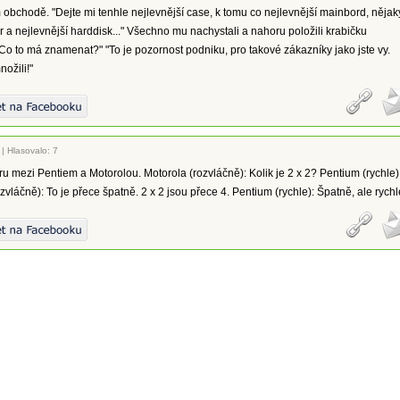
obchodě. "Dejte mi tenhle nejlevnější case, k tomu co nejlevnější mainbord, nějak
r a nejlevnější harddisk..." Všechno mu nachystali a nahoru položili krabičku
"Co to má znamenat?" "To je pozornost podniku, pro takové zákazníky jako jste vy.
ožili!"
|
Hlasovalo: 7
u mezi Pentiem a Motorolou. Motorola (rozvláčně): Kolik je 2 x 2? Pentium (rychle)
ozvláčně): To je přece špatně. 2 x 2 jsou přece 4. Pentium (rychle): Špatně, ale rychl