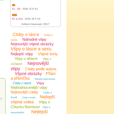
51 - 60
- 508x (5.9 %)
61 a více
- 818x (9.5 %)
Celkem hlasovalo: 8617
Citáty o lásce
Citáty a
Náhodné vtipy
motta
Nejnovější vtipné obrázky
Vtipy o lásce a sexu
Nejlepší vtipy
Vtipné texty
Vtipy o dětech
Vtipy o
Nejnovější
zvířatech
vtipy
Citáty podle autora
Vtipné obrázky
Přání
a přáníčka
Náhodné vtipné obrázky
Vtipy
Citáty v latině
Nejhodnocenější vtipy
Nejnovější citáty
Citáty o
Nejlepší
životě
Citáty o smutku
.”
vtipná videa
Vtipy o
Chucku Norrisovi
Přání k
Nejlepší
narozeninám