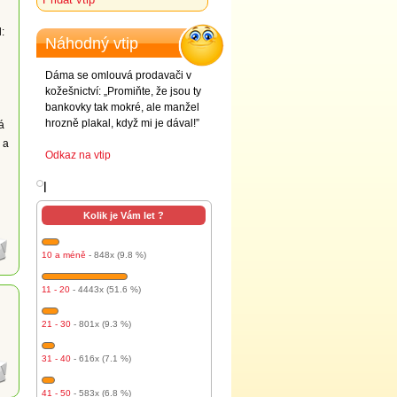
:
Náhodný vtip
Dáma se omlouvá prodavači v
kožešnictví: „Promiňte, že jsou ty
bankovky tak mokré, ale manžel
hrozně plakal, když mi je dával!”
á
 a
Odkaz na vtip
l
Kolik je Vám let ?
10 a méně
- 848x (9.8 %)
11 - 20
- 4443x (51.6 %)
21 - 30
- 801x (9.3 %)
31 - 40
- 616x (7.1 %)
41 - 50
- 583x (6.8 %)