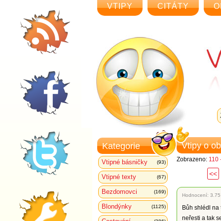
VTIPY
CITÁTY
O
Vtipy o o
Kategorie
Zobrazeno:
110 
Vtipné básničky
(93)
<<
Vtipné texty
(67)
Bezdomovci
(169)
Hodnocení:
3.75
Blondýnky
(1125)
Bůh shlédl na 
neřesti a tak s