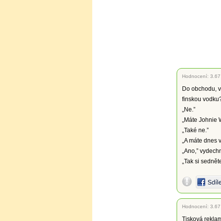
Hodnocení:
3.67
Do obchodu, v
finskou vodku
„Ne.”
„Máte Johnie 
„Také ne.”
„A máte dnes 
„Ano,” vydech
„Tak si sednět
Hodnocení:
3.67
Tisková rekla