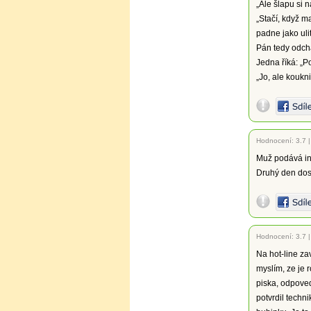
„Ale šlapu si n
„Stačí, když m
padne jako ulit
Pán tedy odchá
Jedna říká: „P
„Jo, ale koukn
Hodnocení:
3.7
Muž podává in
Druhý den dost
Hodnocení:
3.7
Na hot-line zav
myslím, ze je r
piska, odpoved
potvrdil techn