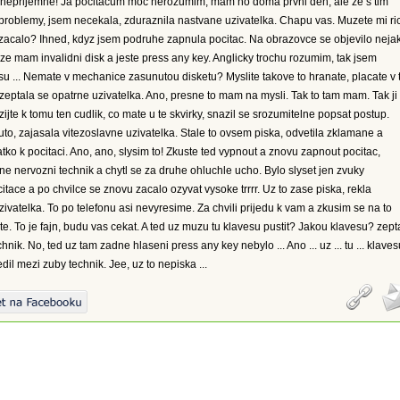
o neprijemne! Ja pocitacum moc nerozumim, mam ho doma prvni den, ale ze s tim
roblemy, jsem necekala, zduraznila nastvane uzivatelka. Chapu vas. Muzete mi ric
 zacalo? Ihned, kdyz jsem podruhe zapnula pocitac. Na obrazovce se objevilo neja
 ze mam invalidni disk a jeste press any key. Anglicky trochu rozumim, tak jsem
u ... Nemate v mechanice zasunutou disketu? Myslite takove to hranate, placate v 
zeptala se opatrne uzivatelka. Ano, presne to mam na mysli. Tak to tam mam. Tak ji
zijte k tomu ten cudlik, co mate u te skvirky, snazil se srozumitelne popsat postup.
to, zajasala vitezoslavne uzivatelka. Stale to ovsem piska, odvetila zklamane a
atko k pocitaci. Ano, ano, slysim to! Zkuste ted vypnout a znovu zapnout pocitac,
elne nervozni technik a chytl se za druhe ohluchle ucho. Bylo slyset jen zvuky
citace a po chvilce se znovu zacalo ozyvat vysoke trrrr. Uz to zase piska, rekla
ivatelka. To po telefonu asi nevyresime. Za chvili prijedu k vam a zkusim se na to
te. To je fajn, budu vas cekat. A ted uz muzu tu klavesu pustit? Jakou klavesu? zept
nik. No, ted uz tam zadne hlaseni press any key nebylo ... Ano ... uz ... tu ... klaves
cedil mezi zuby technik. Jee, uz to nepiska ...