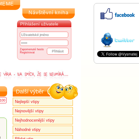
MEME
Návštěvní kniha
Přihlášení uživatele
Zapomenuté heslo
Registrovat
Další výběr
100
Nejlepší vtipy
Nejnovější vtipy
Nejhodnocenější vtipy
Náhodné vtipy
a
Přidat vtip