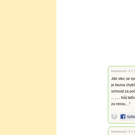
Hodnocení:
3.7
Jde otec se s
je bezva chytrá
schovat za poč
.......... tvůj 
za mnou...."
Hodnocení:
3.7