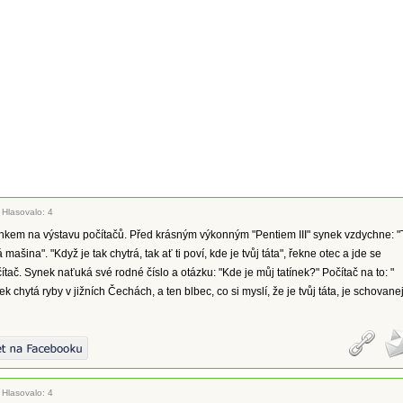
|
Hlasovalo: 4
ynkem na výstavu počítačů. Před krásným výkonným "Pentiem III" synek vzdychne: "
 mašina". "Když je tak chytrá, tak ať ti poví, kde je tvůj táta", řekne otec a jde se
ítač. Synek naťuká své rodné číslo a otázku: "Kde je můj tatínek?" Počítač na to: "
tatínek chytá ryby v jižních Čechách, a ten blbec, co si myslí, že je tvůj táta, je schovane
|
Hlasovalo: 4