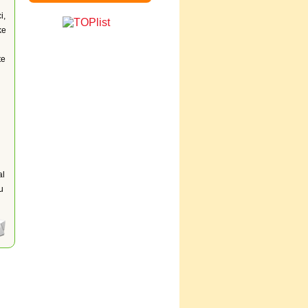
i,
ke
te
al
u