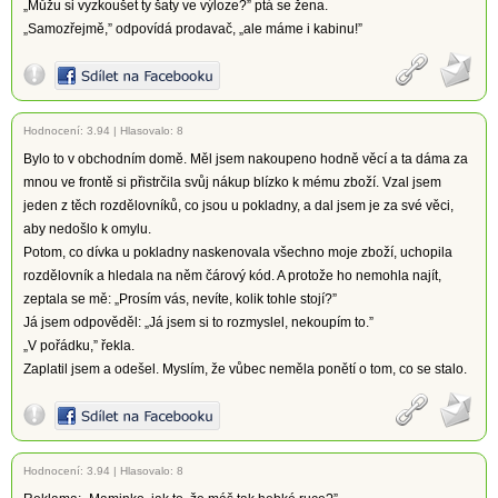
„Můžu si vyzkoušet ty šaty ve výloze?” ptá se žena.
„Samozřejmě,” odpovídá prodavač, „ale máme i kabinu!”
Hodnocení:
3.94
|
Hlasovalo: 8
Bylo to v obchodním domě. Měl jsem nakoupeno hodně věcí a ta dáma za
mnou ve frontě si přistrčila svůj nákup blízko k mému zboží. Vzal jsem
jeden z těch rozdělovníků, co jsou u pokladny, a dal jsem je za své věci,
aby nedošlo k omylu.
Potom, co dívka u pokladny naskenovala všechno moje zboží, uchopila
rozdělovník a hledala na něm čárový kód. A protože ho nemohla najít,
zeptala se mě: „Prosím vás, nevíte, kolik tohle stojí?”
Já jsem odpověděl: „Já jsem si to rozmyslel, nekoupím to.”
„V pořádku,” řekla.
Zaplatil jsem a odešel. Myslím, že vůbec neměla ponětí o tom, co se stalo.
Hodnocení:
3.94
|
Hlasovalo: 8