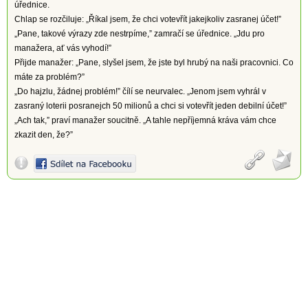
úřednice.
Chlap se rozčiluje: „Říkal jsem, že chci votevřít jakejkoliv zasranej účet!”
„Pane, takové výrazy zde nestrpíme,” zamračí se úřednice. „Jdu pro
manažera, ať vás vyhodí!”
Přijde manažer: „Pane, slyšel jsem, že jste byl hrubý na naši pracovnici. Co
máte za problém?”
„Do hajzlu, žádnej problém!” čílí se neurvalec. „Jenom jsem vyhrál v
zasraný loterii posranejch 50 milionů a chci si votevřít jeden debilní účet!”
„Ach tak,” praví manažer soucitně. „A tahle nepříjemná kráva vám chce
zkazit den, že?”