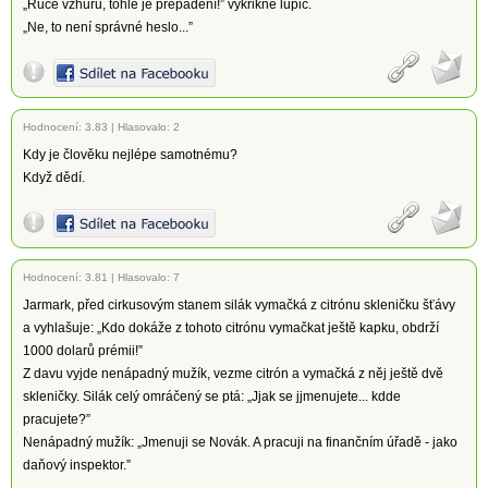
„Ruce vzhůru, tohle je přepadení!” vykřikne lupič.
„Ne, to není správné heslo...”
Hodnocení:
3.83
|
Hlasovalo: 2
Kdy je člověku nejlépe samotnému?
Když dědí.
Hodnocení:
3.81
|
Hlasovalo: 7
Jarmark, před cirkusovým stanem silák vymačká z citrónu skleničku šťávy
a vyhlašuje: „Kdo dokáže z tohoto citrónu vymačkat ještě kapku, obdrží
1000 dolarů prémii!”
Z davu vyjde nenápadný mužík, vezme citrón a vymačká z něj ještě dvě
skleničky. Silák celý omráčený se ptá: „Jjak se jjmenujete... kdde
pracujete?”
Nenápadný mužík: „Jmenuji se Novák. A pracuji na finančním úřadě - jako
daňový inspektor.”