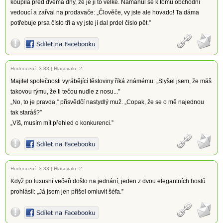
koupila před dvěma dny, že je jí to velké. Namanul se k tomu obchodní
vedoucí a zařval na prodavače: „Člověče, vy jste ale hovado! Ta dáma
potřebuje prsa číslo tři a vy jste jí dal prdel číslo pět.”
Hodnocení:
3.83
|
Hlasovalo: 2
Majitel společnosti vyrábějící těstoviny říká známému: „Slyšel jsem, že máš
takovou rýmu, že ti tečou nudle z nosu...”
„No, to je pravda,” přisvědčí nastydlý muž. „Copak, že se o mě najednou
tak staráš?”
„Víš, musím mít přehled o konkurenci.”
Hodnocení:
3.83
|
Hlasovalo: 2
Když po luxusní večeři došlo na jednání, jeden z dvou elegantních hostů
prohlásil: „Já jsem jen přišel omluvit šéfa.”