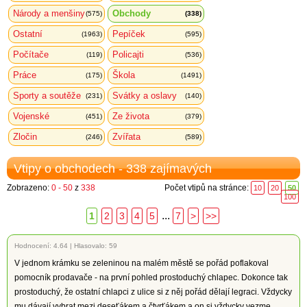
Národy a menšiny
Obchody
(575)
(338)
Ostatní
Pepíček
(1963)
(595)
Počítače
Policajti
(119)
(536)
Práce
Škola
(175)
(1491)
Sporty a soutěže
Svátky a oslavy
(231)
(140)
Vojenské
Ze života
(451)
(379)
Zločin
Zvířata
(246)
(589)
Vtipy o obchodech - 338 zajímavých
Zobrazeno:
0 - 50
z
338
Počet vtipů na stránce:
10
20
50
100
...
1
2
3
4
5
7
>
>>
Hodnocení:
4.64
|
Hlasovalo: 59
V jednom krámku se zeleninou na malém městě se pořád poflakoval
pomocník prodavače - na první pohled prostoduchý chlapec. Dokonce tak
prostoduchý, že ostatní chlapci z ulice si z něj pořád dělají legraci. Vždycky
mu dávají vybrat mezi deseťákem a čtvrťákem a on si vždycky vezme