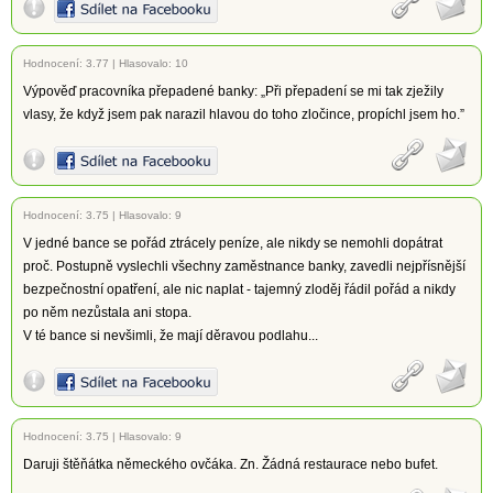
Hodnocení:
3.77
|
Hlasovalo: 10
Výpověď pracovníka přepadené banky: „Při přepadení se mi tak zježily
vlasy, že když jsem pak narazil hlavou do toho zločince, propíchl jsem ho.”
Hodnocení:
3.75
|
Hlasovalo: 9
V jedné bance se pořád ztrácely peníze, ale nikdy se nemohli dopátrat
proč. Postupně vyslechli všechny zaměstnance banky, zavedli nejpřísnější
bezpečnostní opatření, ale nic naplat - tajemný zloděj řádil pořád a nikdy
po něm nezůstala ani stopa.
V té bance si nevšimli, že mají děravou podlahu...
Hodnocení:
3.75
|
Hlasovalo: 9
Daruji štěňátka německého ovčáka. Zn. Žádná restaurace nebo bufet.