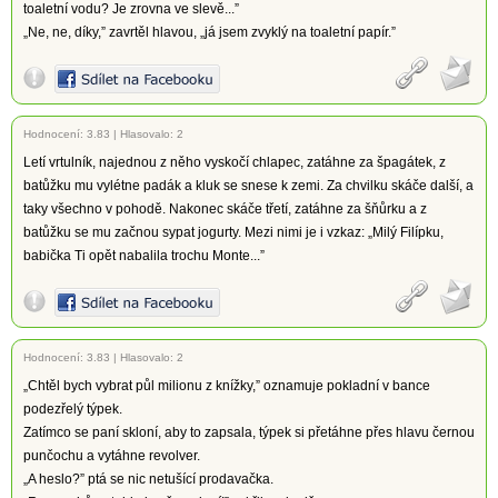
toaletní vodu? Je zrovna ve slevě...”
„Ne, ne, díky,” zavrtěl hlavou, „já jsem zvyklý na toaletní papír.”
Hodnocení:
3.83
|
Hlasovalo: 2
Letí vrtulník, najednou z něho vyskočí chlapec, zatáhne za špagátek, z
batůžku mu vylétne padák a kluk se snese k zemi. Za chvilku skáče další, a
taky všechno v pohodě. Nakonec skáče třetí, zatáhne za šňůrku a z
batůžku se mu začnou sypat jogurty. Mezi nimi je i vzkaz: „Milý Filípku,
babička Ti opět nabalila trochu Monte...”
Hodnocení:
3.83
|
Hlasovalo: 2
„Chtěl bych vybrat půl milionu z knížky,” oznamuje pokladní v bance
podezřelý týpek.
Zatímco se paní skloní, aby to zapsala, týpek si přetáhne přes hlavu černou
punčochu a vytáhne revolver.
„A heslo?” ptá se nic netušící prodavačka.