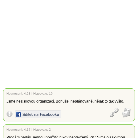
Hodnocení:
4.23
|
Hlasovalo: 10
Jsme neziskovou organizací. Bohužel neplánovaně, nějak to tak vyšlo.
Hodnocení:
4.17
|
Hlasovalo: 2
Prodám padák, jednou použitý, nikdy neotevřený. Zn.: S malou skvrnou.