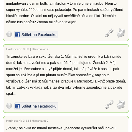
implantován v ušním boltci a mikrofon v tomhle umělém zubu. Není to
super vynález?" Jednaní zase pokračuje. Po pár minutách se Jerry šíleně
hlasitě uprdne. Ostatní na něj vyvalí nevěřičně oči a on říká: "Nemáte
někdo kus papíru? Zrovna mi někdo faxuje!"
Hodnocení:
3.83
|
Hlasovalo: 2
Tři ženské se baví o sexu: Ženská 1: Můj manžel je úředník a když přijde
domů, tak se navečeříme a pak se něžně pomilujeme. Ženská 2: Můj
manžel je dřevorubec a když přijde domů, tak mě přiváže k posteli, pak
spolu souložíme a já mu přitom musím říkat sprosťárny, aby ho to
vzrušovalo. Ženská 3: Můj manžel pracuje u Microsoftu a když přijde domů,
tak mi vždycky vykládá, jak si za dva roky výborně zasouložíme a pak jde
spát...
Hodnocení:
3.83
|
Hlasovalo: 2
„Pane,” oslovila ho mladá hosteska, „nechcete vyzkoušet naši novou