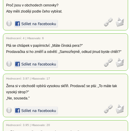
Proč jsou v obchodech cenovky?
Aby měli zloději podle čeho vybírat.
Hodnocení:
4
|
Hlasovalo: 6
Ptá se chlápek v papírnictví: „Máte čínská pera?”
Prodavačka si ho změří a odvětí: „Samozřejmě, odkud jinud byste chtěl?”
Hodnocení:
3.97
|
Hlasovalo: 17
Žena si v obchodě vybírá vysokou skříň. Prodavač se ptá: „To máte tak
vysoký strop?”
„Ne, souseda.”
Hodnocení:
3.95
|
Hlasovalo: 20