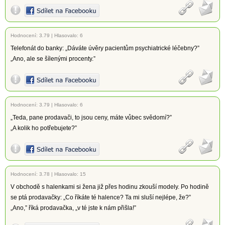
Hodnocení:
3.79
|
Hlasovalo: 6
Telefonát do banky: „Dáváte úvěry pacientům psychiatrické léčebny?”
„Ano, ale se šílenými procenty.”
Hodnocení:
3.79
|
Hlasovalo: 6
„Teda, pane prodavači, to jsou ceny, máte vůbec svědomí?”
„A kolik ho potřebujete?”
Hodnocení:
3.78
|
Hlasovalo: 15
V obchodě s halenkami si žena již přes hodinu zkouší modely. Po hodině
se ptá prodavačky: „Co říkáte té halence? Ta mi sluší nejlépe, že?”
„Ano,” říká prodavačka, „v té jste k nám přišla!”