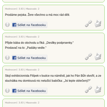
Hodnocení:
3.83
|
Hlasovalo: 2
Prodáme pejska. Žere všechno a má moc rád děti.
Hodnocení:
3.83
|
Hlasovalo: 2
Přijde bába do obchodu a říká: „Desítky podprsenky.”
Prodavač na to: „Padáky vedle.”
Hodnocení:
3.83
|
Hlasovalo: 2
Stojí exhibicionista Filípek v budce na náměstí, jak ho Pán Bůh stvořil, a ze
sluchátka mu domlouvá nic netušící babička: „Jsi teple oblečený?”
Hodnocení:
3.83
|
Hlasovalo: 2