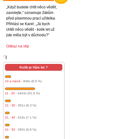
„Když budete chtít něco vědět,
zavolejte,” oznamuje žákům
před písemnou prací učitelka.
Přihlásí se Karel: „Já bych
chtěl něco vědět - kolik let už
jste měla být v důchodu?”
Odkaz na vtip
l
Kolik je Vám let ?
10 a méně
- 848x (9.8 %)
11 - 20
- 4443x (51.6 %)
21 - 30
- 801x (9.3 %)
31 - 40
- 616x (7.1 %)
41 - 50
- 583x (6.8 %)