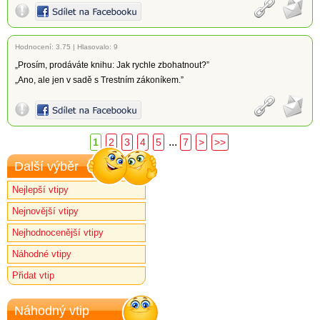
Hodnocení:
3.75
|
Hlasovalo: 9
„Prosím, prodáváte knihu: Jak rychle zbohatnout?”
„Ano, ale jen v sadě s Trestním zákoníkem.”
...
1
2
3
4
5
7
>
>>
Další výběr
Nejlepší vtipy
Nejnovější vtipy
Nejhodnocenější vtipy
Náhodné vtipy
Přidat vtip
Náhodný vtip