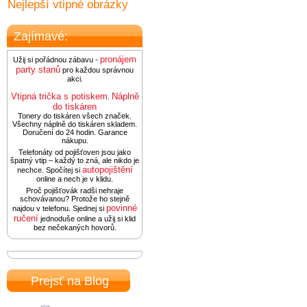
Nejlepší vtipné obrázky
Zajímavé:
pronájem
Užij si pořádnou zábavu -
party stanů
pro každou správnou
akci.
Vtipná trička s potiskem
Náplně
.
do tiskáren
Tonery do tiskáren všech značek.
Všechny náplně do tiskáren skladem.
Doručení do 24 hodin. Garance
nákupu.
Telefonáty od pojišťoven jsou jako
špatný vtip – každý to zná, ale nikdo je
autopojištění
nechce. Spočítej si
online a nech je v klidu.
Proč pojišťovák radši nehraje
schovávanou? Protože ho stejně
povinné
najdou v telefonu. Sjednej si
ručení
jednoduše online a užij si klid
bez nečekaných hovorů.
Prejsť na Blog