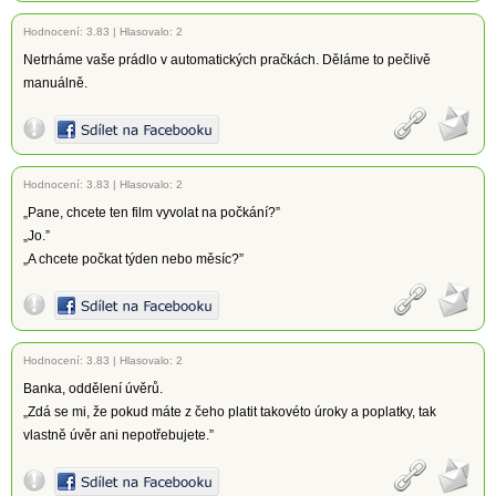
Hodnocení:
3.83
|
Hlasovalo: 2
Netrháme vaše prádlo v automatických pračkách. Děláme to pečlivě
manuálně.
Hodnocení:
3.83
|
Hlasovalo: 2
„Pane, chcete ten film vyvolat na počkání?”
„Jo.”
„A chcete počkat týden nebo měsíc?”
Hodnocení:
3.83
|
Hlasovalo: 2
Banka, oddělení úvěrů.
„Zdá se mi, že pokud máte z čeho platit takovéto úroky a poplatky, tak
vlastně úvěr ani nepotřebujete.”