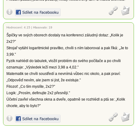
Hodnocení:
4.15
|
Hlasovalo: 19
Špičky ve svých oborech dostaly na konferenci záludný dotaz: „Kolik je
2x2?”
Strojař vytáhl logaritmické pravítko, chvíli s ním laboroval a pak říká: „Je to
3,99.”
Fyzik nahlédl do tabulek, vložil problém do svého počítače a po chvíli
oznamuje: „Výsledek leží mezi 3,98 a 4,02.”
Matematik se chvíli soustředí a nevnímá vůbec nic okolo, a pak praví:
„Odpověď nevím, ale jsem si jist, že existuje.”
Filozof: „Co tím myslíte, 2x2?”
Logik: „Prosím, definujte 2x2 přesněji.”
Účetní zavřel všechna okna a dveře, opatrně se rozhlédl a ptá se: „Kolik
chcete, aby to bylo?”