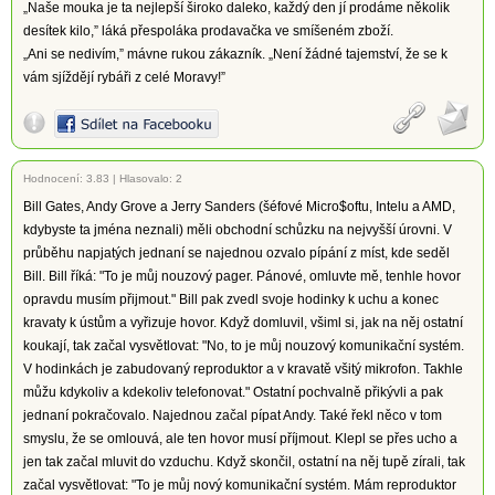
„Naše mouka je ta nejlepší široko daleko, každý den jí prodáme několik
desítek kilo,” láká přespoláka prodavačka ve smíšeném zboží.
„Ani se nedivím,” mávne rukou zákazník. „Není žádné tajemství, že se k
vám sjíždějí rybáři z celé Moravy!”
Hodnocení:
3.83
|
Hlasovalo: 2
Bill Gates, Andy Grove a Jerry Sanders (šéfové Micro$oftu, Intelu a AMD,
kdybyste ta jména neznali) měli obchodní schůzku na nejvyšší úrovni. V
průběhu napjatých jednaní se najednou ozvalo pípání z míst, kde seděl
Bill. Bill říká: "To je můj nouzový pager. Pánové, omluvte mě, tenhle hovor
opravdu musím přijmout." Bill pak zvedl svoje hodinky k uchu a konec
kravaty k ústům a vyřizuje hovor. Když domluvil, všiml si, jak na něj ostatní
koukají, tak začal vysvětlovat: "No, to je můj nouzový komunikační systém.
V hodinkách je zabudovaný reproduktor a v kravatě všitý mikrofon. Takhle
můžu kdykoliv a kdekoliv telefonovat." Ostatní pochvalně přikývli a pak
jednaní pokračovalo. Najednou začal pípat Andy. Také řekl něco v tom
smyslu, že se omlouvá, ale ten hovor musí příjmout. Klepl se přes ucho a
jen tak začal mluvit do vzduchu. Když skončil, ostatní na něj tupě zírali, tak
začal vysvětlovat: "To je můj nový komunikační systém. Mám reproduktor