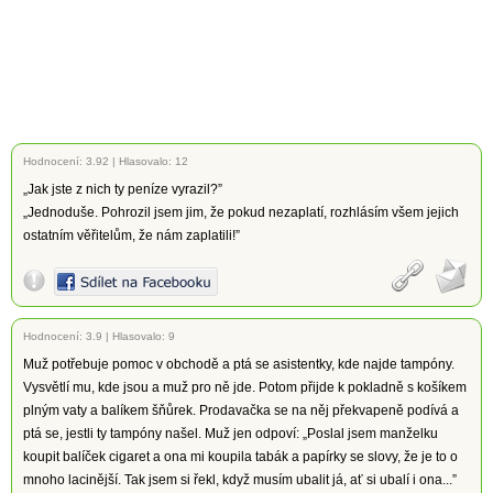
Hodnocení:
3.92
|
Hlasovalo: 12
„Jak jste z nich ty peníze vyrazil?”
„Jednoduše. Pohrozil jsem jim, že pokud nezaplatí, rozhlásím všem jejich
ostatním věřitelům, že nám zaplatili!”
Hodnocení:
3.9
|
Hlasovalo: 9
Muž potřebuje pomoc v obchodě a ptá se asistentky, kde najde tampóny.
Vysvětlí mu, kde jsou a muž pro ně jde. Potom přijde k pokladně s košíkem
plným vaty a balíkem šňůrek. Prodavačka se na něj překvapeně podívá a
ptá se, jestli ty tampóny našel. Muž jen odpoví: „Poslal jsem manželku
koupit balíček cigaret a ona mi koupila tabák a papírky se slovy, že je to o
mnoho lacinější. Tak jsem si řekl, když musím ubalit já, ať si ubalí i ona...”