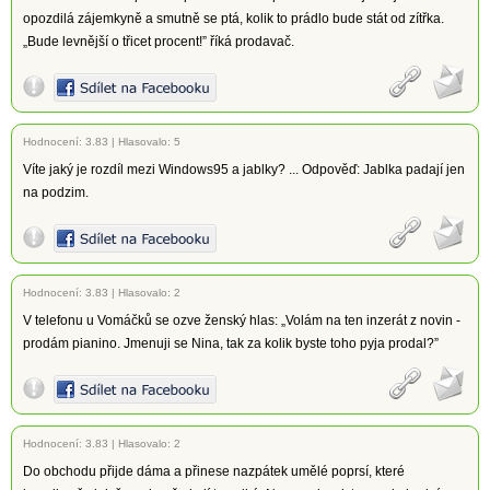
opozdilá zájemkyně a smutně se ptá, kolik to prádlo bude stát od zítřka.
„Bude levnější o třicet procent!” říká prodavač.
Hodnocení:
3.83
|
Hlasovalo: 5
Víte jaký je rozdíl mezi Windows95 a jablky? ... Odpověď: Jablka padají jen
na podzim.
Hodnocení:
3.83
|
Hlasovalo: 2
V telefonu u Vomáčků se ozve ženský hlas: „Volám na ten inzerát z novin -
prodám pianino. Jmenuji se Nina, tak za kolik byste toho pyja prodal?”
Hodnocení:
3.83
|
Hlasovalo: 2
Do obchodu přijde dáma a přinese nazpátek umělé poprsí, které