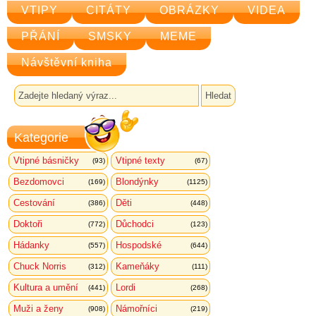
VTIPY
CITÁTY
OBRÁZKY
VIDEA
PŘÁNÍ
SMSKY
MEME
Návštěvní kniha
Kategorie
Vtipné básničky
Vtipné texty
(93)
(67)
Bezdomovci
Blondýnky
(169)
(1125)
Cestování
Děti
(386)
(448)
Doktoři
Důchodci
(772)
(123)
Hádanky
Hospodské
(557)
(644)
Chuck Norris
Kameňáky
(312)
(111)
Kultura a umění
Lordi
(441)
(268)
Muži a ženy
Námořníci
(908)
(219)