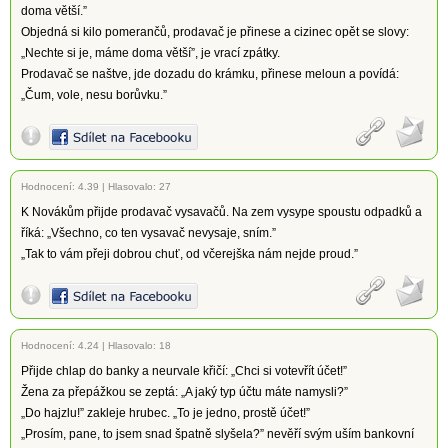
doma větší.”
Objedná si kilo pomerančů, prodavač je přinese a cizinec opět se slovy:
„Nechte si je, máme doma větší”, je vrací zpátky.
Prodavač se naštve, jde dozadu do krámku, přinese meloun a povídá:
„Čum, vole, nesu borůvku.”
Hodnocení:
4.39
|
Hlasovalo: 27
K Novákům přijde prodavač vysavačů. Na zem vysype spoustu odpadků a
říká: „Všechno, co ten vysavač nevysaje, sním.”
„Tak to vám přeji dobrou chuť, od včerejška nám nejde proud.”
Hodnocení:
4.24
|
Hlasovalo: 18
Přijde chlap do banky a neurvale křičí: „Chci si votevřít účet!”
Žena za přepážkou se zeptá: „A jaký typ účtu máte namysli?”
„Do hajzlu!” zakleje hrubec. „To je jedno, prostě účet!”
„Prosím, pane, to jsem snad špatně slyšela?” nevěří svým uším bankovní