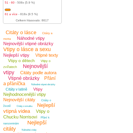
51 - 60
- 508x (5.9 %)
61 a více
- 818x (9.5 %)
Celkem hlasovalo: 8617
Citáty o lásce
Citáty a
Náhodné vtipy
motta
Nejnovější vtipné obrázky
Vtipy o lásce a sexu
Nejlepší vtipy
Vtipné texty
Vtipy o dětech
Vtipy o
Nejnovější
zvířatech
vtipy
Citáty podle autora
Vtipné obrázky
Přání
a přáníčka
Náhodné vtipné obrázky
Vtipy
Citáty v latině
Nejhodnocenější vtipy
Nejnovější citáty
Citáty o
Nejlepší
životě
Citáty o smutku
vtipná videa
Vtipy o
Chucku Norrisovi
Přání k
Nejlepší
narozeninám
citáty
Náhodné citáty