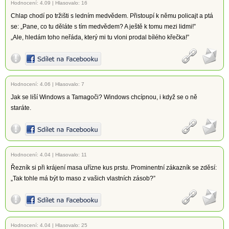
Hodnocení:
4.09
|
Hlasovalo: 16
Chlap chodí po tržišti s ledním medvědem. Přistoupí k němu policajt a ptá
se: „Pane, co tu děláte s tím medvědem? A ještě k tomu mezi lidmi!”
„Ale, hledám toho neřáda, který mi tu vloni prodal bílého křečka!”
Hodnocení:
4.06
|
Hlasovalo: 7
Jak se liší Windows a Tamagoči? Windows chcípnou, i když se o ně
staráte.
Hodnocení:
4.04
|
Hlasovalo: 11
Řezník si při krájení masa uřízne kus prstu. Prominentní zákazník se zděsí:
„Tak tohle má být to maso z vašich vlastních zásob?”
Hodnocení:
4.04
|
Hlasovalo: 25