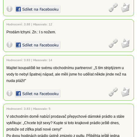
Hodnocení:
3.88
|
Hlasovalo: 12
Prodám tchyni. Zn.: I s nožem.
Hodnocení:
3.83
|
Hlasovalo: 14
Majitel koupaliště ke svému obchodnímu partnerovi: „S tím striptýzem u
vody to nebyl špatnej nápad, ale měli jsme ho udělat někde jinde než na
nuda pláži!”
Hodnocení:
3.83
|
Hlasovalo: 5
V obchodním domě nabízí prodavač přepychové dámské prádlo a stále
vykřikuje: „Chcete být sexy? Kupte si toto krajkové prádlo ještě dnes,
protože od zítřka platí nové ceny!”
Po dvou hodinách prádlo úplně zmizelo z pultu. Přiběhla ještě jedna