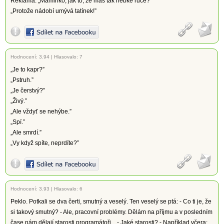
Reklama: „Maminko, jak to, že máš tak hebké ruce?”
„Protože nádobí umývá tatínek!”
Hodnocení:
3.94
|
Hlasovalo: 7
„Je to kapr?”
„Pstruh.”
„Je čerstvý?”
„Živý.”
„Ale vždyť se nehýbe.”
„Spí.”
„Ale smrdí.”
„Vy když spíte, neprdíte?”
Hodnocení:
3.93
|
Hlasovalo: 6
Peklo. Potkali se dva čerti, smutný a veselý. Ten veselý se ptá: - Co ti je, že
si takový smutný? - Ale, pracovní problémy. Dělám na příjmu a v posledním
čase nám dělají starosti programátoři... - Jaké starosti? - Například včera: