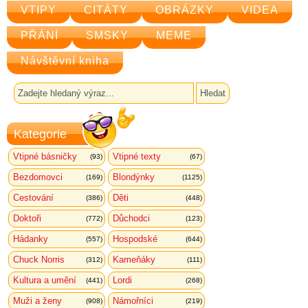
VTIPY
CITÁTY
OBRÁZKY
VIDEA
PŘÁNÍ
SMSKY
MEME
Návštěvní kniha
Kategorie
Vtipné básničky
Vtipné texty
(93)
(67)
Bezdomovci
Blondýnky
(169)
(1125)
Cestování
Děti
(386)
(448)
Doktoři
Důchodci
(772)
(123)
Hádanky
Hospodské
(557)
(644)
Chuck Norris
Kameňáky
(312)
(111)
Kultura a umění
Lordi
(441)
(268)
Muži a ženy
Námořníci
(908)
(219)