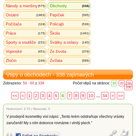
Národy a menšiny
Obchody
(575)
(338)
Ostatní
Pepíček
(1963)
(595)
Počítače
Policajti
(119)
(536)
Práce
Škola
(175)
(1491)
Sporty a soutěže
Svátky a oslavy
(231)
(140)
Vojenské
Ze života
(451)
(379)
Zločin
Zvířata
(246)
(589)
Vtipy o obchodech - 338 zajímavých
Zobrazeno:
50 - 60
z
338
Počet vtipů na stránce:
10
20
50
100
...
<<
<
1
2
3
4
5
6
7
8
9
10
34
>
>>
Hodnocení:
3.75
|
Hlasovalo: 5
V prodejně kosmetiky visí nápis: „Tento krém odstraňuje všechny vrásky
zaručeně! My s ním dokonce rovnáme i vlnitý plech.”