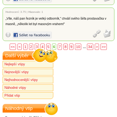
Hodnocení:
3.75
|
Hlasovalo: 1
„Víte, náš pan řezník je velký odborník,” chválí svého šéfa prodavačka v
masně, „několik let byl masovým vrahem!”
...
<<
<
1
2
3
4
5
6
7
8
9
10
34
>
>>
Další výběr
Nejlepší vtipy
Nejnovější vtipy
Nejhodnocenější vtipy
Náhodné vtipy
Přidat vtip
Náhodný vtip