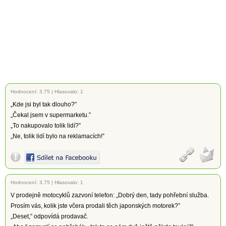
Hodnocení:
3.75
|
Hlasovalo: 1
„Kde jsi byl tak dlouho?”
„Čekal jsem v supermarketu.”
„To nakupovalo tolik lidí?”
„Ne, tolik lidí bylo na reklamacích!”
Hodnocení:
3.75
|
Hlasovalo: 1
V prodejně motocyklů zazvoní telefon: „Dobrý den, tady pohřební služba.
Prosím vás, kolik jste včera prodali těch japonských motorek?”
„Deset,” odpovídá prodavač.