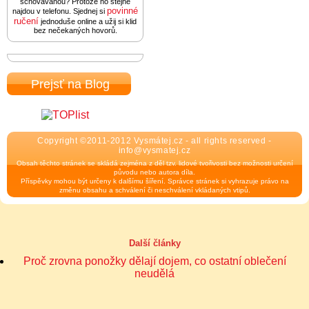
schovávanou? Protože ho stejně
povinné
najdou v telefonu. Sjednej si
ručení
jednoduše online a užij si klid
bez nečekaných hovorů.
Prejsť na Blog
Copyright ©2011-2012 Vysmátej.cz - all rights reserved -
info@vysmatej.cz
Obsah těchto stránek se skládá zejména z děl tzv. lidové tvořivosti bez možnosti určení
původu nebo autora díla.
Příspěvky mohou být určeny k dalšímu šíření. Správce stránek si vyhrazuje právo na
změnu obsahu a schválení či neschválení vkládaných vtipů.
Další články
Proč zrovna ponožky dělají dojem, co ostatní oblečení
neudělá