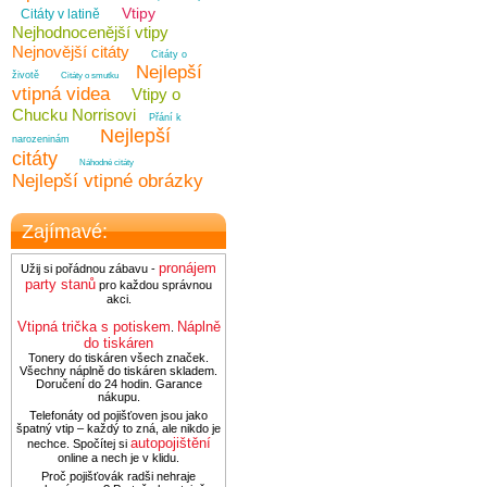
Vtipy
Citáty v latině
Nejhodnocenější vtipy
Nejnovější citáty
Citáty o
Nejlepší
životě
Citáty o smutku
vtipná videa
Vtipy o
Chucku Norrisovi
Přání k
Nejlepší
narozeninám
citáty
Náhodné citáty
Nejlepší vtipné obrázky
Zajímavé:
pronájem
Užij si pořádnou zábavu -
party stanů
pro každou správnou
akci.
Vtipná trička s potiskem
Náplně
.
do tiskáren
Tonery do tiskáren všech značek.
Všechny náplně do tiskáren skladem.
Doručení do 24 hodin. Garance
nákupu.
Telefonáty od pojišťoven jsou jako
špatný vtip – každý to zná, ale nikdo je
autopojištění
nechce. Spočítej si
online a nech je v klidu.
Proč pojišťovák radši nehraje