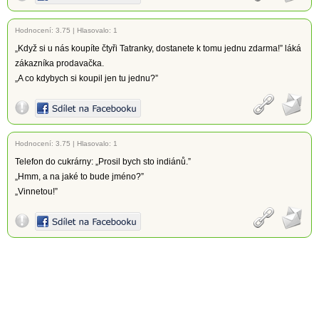
Hodnocení:
3.75
|
Hlasovalo: 1
„Když si u nás koupíte čtyři Tatranky, dostanete k tomu jednu zdarma!” láká
zákazníka prodavačka.
„A co kdybych si koupil jen tu jednu?”
Hodnocení:
3.75
|
Hlasovalo: 1
Telefon do cukrárny: „Prosil bych sto indiánů.”
„Hmm, a na jaké to bude jméno?”
„Vinnetou!”