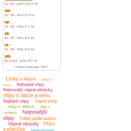
11 - 20
- 4443x (51.6 %)
21 - 30
- 801x (9.3 %)
31 - 40
- 616x (7.1 %)
41 - 50
- 583x (6.8 %)
51 - 60
- 508x (5.9 %)
61 a více
- 818x (9.5 %)
Celkem hlasovalo: 8617
Citáty o lásce
Citáty a
Náhodné vtipy
motta
Nejnovější vtipné obrázky
Vtipy o lásce a sexu
Nejlepší vtipy
Vtipné texty
Vtipy o dětech
Vtipy o
Nejnovější
zvířatech
vtipy
Citáty podle autora
Vtipné obrázky
Přání
a přáníčka
Náhodné vtipné obrázky