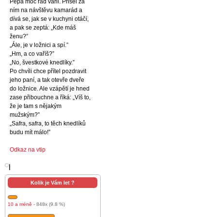
Pepa moc rád vařil. Přišel za
ním na návštěvu kamarád a
dívá se, jak se v kuchyni otáčí,
a pak se zeptá: „Kde máš
ženu?”
„Ále, je v ložnici a spí.”
„Hm, a co vaříš?”
„No, švestkové knedlíky.”
Po chvíli chce přítel pozdravit
jeho paní, a tak otevře dveře
do ložnice. Ale vzápětí je hned
zase přibouchne a říká: „Víš to,
že je tam s nějakým
mužským?”
„Safra, safra, to těch knedlíků
budu mít málo!”
Odkaz na vtip
l
Kolik je Vám let ?
10 a méně
- 848x (9.8 %)