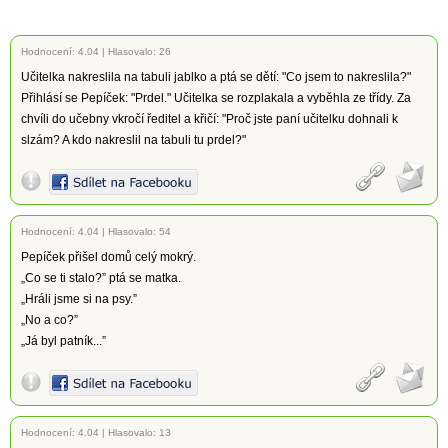
Hodnocení:
4.04
|
Hlasovalo: 26
Učitelka nakreslila na tabuli jablko a ptá se dětí: "Co jsem to nakreslila?"
Přihlásí se Pepíček: "Prdel." Učitelka se rozplakala a vyběhla ze třídy. Za
chvíli do učebny vkročí ředitel a křičí: "Proč jste paní učitelku dohnali k
slzám? A kdo nakreslil na tabuli tu prdel?"
Hodnocení:
4.04
|
Hlasovalo: 54
Pepíček přišel domů celý mokrý.
„Co se ti stalo?” ptá se matka.
„Hráli jsme si na psy.”
„No a co?”
„Já byl patník...”
Hodnocení:
4.04
|
Hlasovalo: 13