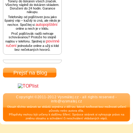
Tonery do tiskáren všech značek.
Všechny náplně do tiskáren skladem.
Doručení do 24 hodin. Garance
nákupu.
Telefonáty od pojišťoven jsou jako
špatný vtip – každý to zná, ale nikdo je
autopojištění
nechce. Spočítej si
online a nech je v klidu.
Proč pojišťovák radši nehraje
schovávanou? Protože ho stejně
povinné
najdou v telefonu. Sjednej si
ručení
jednoduše online a užij si klid
bez nečekaných hovorů.
Prejsť na Blog
Copyright ©2011-2012 Vysmátej.cz - all rights reserved -
info@vysmatej.cz
Obsah těchto stránek se skládá zejména z děl tzv. lidové tvořivosti bez možnosti určení
původu nebo autora díla.
Příspěvky mohou být určeny k dalšímu šíření. Správce stránek si vyhrazuje právo na
změnu obsahu a schválení či neschválení vkládaných vtipů.