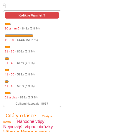
l
Kolik je Vám let ?
10 a méně
- 848x (9.8 %)
11 - 20
- 4443x (51.6 %)
21 - 30
- 801x (9.3 %)
31 - 40
- 616x (7.1 %)
41 - 50
- 583x (6.8 %)
51 - 60
- 508x (5.9 %)
61 a více
- 818x (9.5 %)
Celkem hlasovalo: 8617
Citáty o lásce
Citáty a
Náhodné vtipy
motta
Nejnovější vtipné obrázky