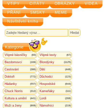
VTIPY
CITÁTY
OBRÁZKY
VIDEA
PŘÁNÍ
SMSKY
MEME
Návštěvní kniha
Kategorie
Vtipné básničky
Vtipné texty
(93)
(67)
Bezdomovci
Blondýnky
(169)
(1125)
Cestování
Děti
(386)
(448)
Doktoři
Důchodci
(772)
(123)
Hádanky
Hospodské
(557)
(644)
Chuck Norris
Kameňáky
(312)
(111)
Kultura a umění
Lordi
(441)
(268)
Muži a ženy
Námořníci
(908)
(219)