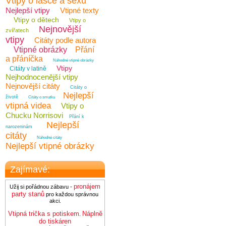
Vtipy o lásce a sexu
Nejlepší vtipy
Vtipné texty
Vtipy o dětech
Vtipy o
Nejnovější
zvířatech
vtipy
Citáty podle autora
Vtipné obrázky
Přání
a přáníčka
Náhodné vtipné obrázky
Vtipy
Citáty v latině
Nejhodnocenější vtipy
Nejnovější citáty
Citáty o
Nejlepší
životě
Citáty o smutku
vtipná videa
Vtipy o
Chucku Norrisovi
Přání k
Nejlepší
narozeninám
citáty
Náhodné citáty
Nejlepší vtipné obrázky
Zajímavé:
pronájem
Užij si pořádnou zábavu -
party stanů
pro každou správnou
akci.
Vtipná trička s potiskem
Náplně
.
do tiskáren