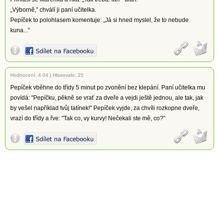
„Výborně,” chválí ji paní učitelka.
Pepíček to polohlasem komentuje: „Já si hned myslel, že to nebude
kuna...”
Hodnocení:
4.04
|
Hlasovalo: 25
Pepíček vběhne do třídy 5 minut po zvonění bez klepání. Paní učitelka mu
povídá: "Pepíčku, pěkně se vrať za dveře a vejdi ještě jednou, ale tak, jak
by vešel například tvůj tatínek!" Pepíček vyjde, za chvíli rozkopne dveře,
vrazí do třídy a řve: "Tak co, vy kurvy! Nečekali ste mě, co?"