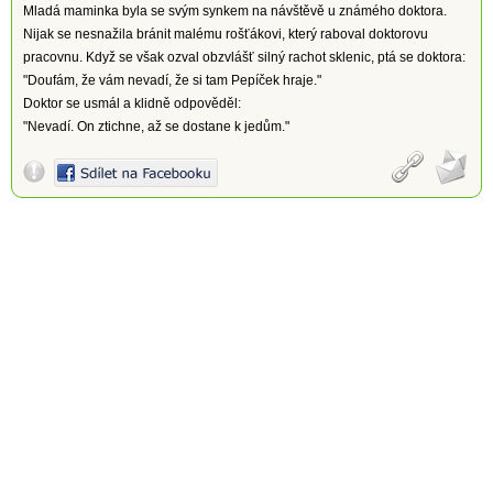
Mladá maminka byla se svým synkem na návštěvě u známého doktora.
Nijak se nesnažila bránit malému rošťákovi, který raboval doktorovu
pracovnu. Když se však ozval obzvlášť silný rachot sklenic, ptá se doktora:
"Doufám, že vám nevadí, že si tam Pepíček hraje."
Doktor se usmál a klidně odpověděl:
"Nevadí. On ztichne, až se dostane k jedům."