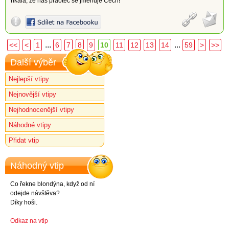
říkala, že náš praotec se jmenuje Čech!”
...
...
<<
<
1
6
7
8
9
10
11
12
13
14
59
>
>>
Další výběr
Nejlepší vtipy
Nejnovější vtipy
Nejhodnocenější vtipy
Náhodné vtipy
Přidat vtip
Náhodný vtip
Co řekne blondýna, když od ní
odejde návštěva?
Díky hoši.
Odkaz na vtip