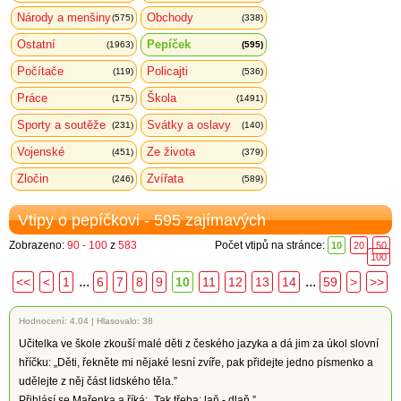
Národy a menšiny
Obchody
(575)
(338)
Ostatní
Pepíček
(1963)
(595)
Počítače
Policajti
(119)
(536)
Práce
Škola
(175)
(1491)
Sporty a soutěže
Svátky a oslavy
(231)
(140)
Vojenské
Ze života
(451)
(379)
Zločin
Zvířata
(246)
(589)
Vtipy o pepíčkovi - 595 zajímavých
Zobrazeno:
90 - 100
z
583
Počet vtipů na stránce:
10
20
50
100
...
...
<<
<
1
6
7
8
9
10
11
12
13
14
59
>
>>
Hodnocení:
4.04
|
Hlasovalo: 38
Učitelka ve škole zkouší malé děti z českého jazyka a dá jim za úkol slovní
hříčku: „Děti, řekněte mi nějaké lesní zvíře, pak přidejte jedno písmenko a
udělejte z něj část lidského těla.”
Přihlásí se Mařenka a říká: „Tak třeba: laň - dlaň.”