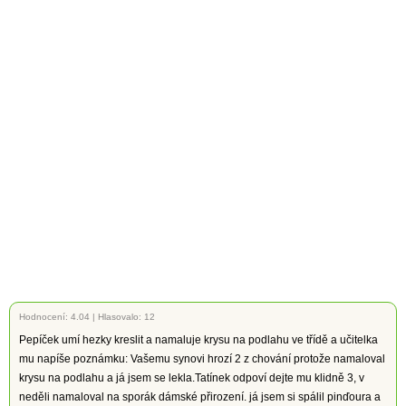
Hodnocení:
4.04
|
Hlasovalo: 12
Pepíček umí hezky kreslit a namaluje krysu na podlahu ve třídě a učitelka
mu napíše poznámku: Vašemu synovi hrozí 2 z chování protože namaloval
krysu na podlahu a já jsem se lekla.Tatínek odpoví dejte mu klidně 3, v
neděli namaloval na sporák dámské přirození. já jsem si spálil pinďoura a