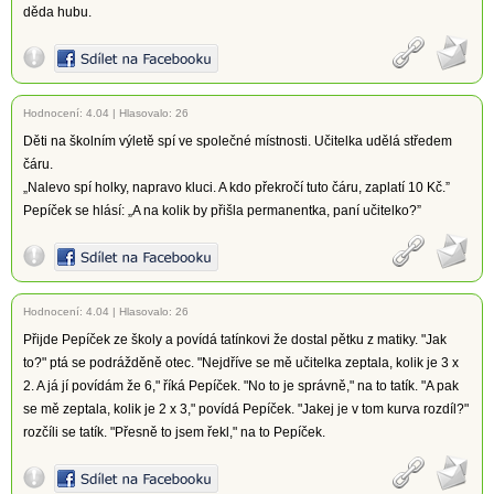
děda hubu.
Hodnocení:
4.04
|
Hlasovalo: 26
Děti na školním výletě spí ve společné místnosti. Učitelka udělá středem
čáru.
„Nalevo spí holky, napravo kluci. A kdo překročí tuto čáru, zaplatí 10 Kč.”
Pepíček se hlásí: „A na kolik by přišla permanentka, paní učitelko?”
Hodnocení:
4.04
|
Hlasovalo: 26
Přijde Pepíček ze školy a povídá tatínkovi že dostal pětku z matiky. "Jak
to?" ptá se podrážděně otec. "Nejdříve se mě učitelka zeptala, kolik je 3 x
2. A já jí povídám že 6," říká Pepíček. "No to je správně," na to tatík. "A pak
se mě zeptala, kolik je 2 x 3," povídá Pepíček. "Jakej je v tom kurva rozdíl?"
rozčíli se tatík. "Přesně to jsem řekl," na to Pepíček.