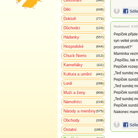
Cestování
(386)
Děti
(448)
Doktoři
(772)
Hodnocení:
4.03
Důchodci
(123)
Pepíček přijde
Hádanky
(557)
syn velké prob
Hospodské
(644)
promluvit?”
Maminka vezme
Chuck Norris
(312)
„Pepíčku, tak 
Kameňáky
(111)
Pepíček rozepn
„Teď sundej mo
Kultura a umění
(441)
Pepíček sundá 
Lordi
(268)
„Teď sundej m
Muži a ženy
Pepíček sundá
(908)
„Teď sundej mo
Námořníci
(219)
Pepíček sundá 
Národy a menšiny
(575)
Nakonec mamin
Obchody
(338)
Ostatní
(1963)