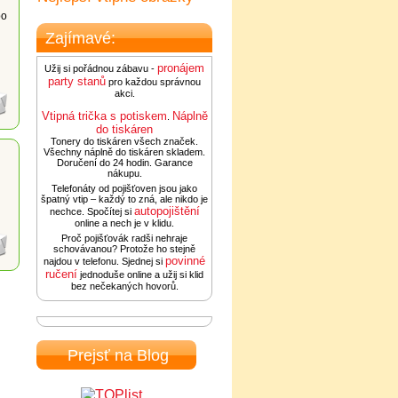
po
Zajímavé:
pronájem
Užij si pořádnou zábavu -
party stanů
pro každou správnou
akci.
Vtipná trička s potiskem
Náplně
.
do tiskáren
Tonery do tiskáren všech značek.
Všechny náplně do tiskáren skladem.
Doručení do 24 hodin. Garance
nákupu.
Telefonáty od pojišťoven jsou jako
špatný vtip – každý to zná, ale nikdo je
autopojištění
nechce. Spočítej si
online a nech je v klidu.
Proč pojišťovák radši nehraje
schovávanou? Protože ho stejně
povinné
najdou v telefonu. Sjednej si
ručení
jednoduše online a užij si klid
bez nečekaných hovorů.
Prejsť na Blog