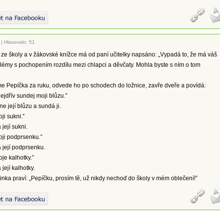
|
Hlasovalo: 51
 ze školy a v žákovské knížce má od paní učitelky napsáno: „Vypadá to, že má váš
lémy s pochopením rozdílu mezi chlapci a děvčaty. Mohla byste s ním o tom
 Pepíčka za ruku, odvede ho po schodech do ložnice, zavře dveře a povídá:
nejdřív sundej moji blůzu.”
e její blůzu a sundá ji.
ji sukni.”
její sukni.
oji podprsenku.”
 její podprsenku.
je kalhotky.”
její kalhotky.
ka praví: „Pepíčku, prosím tě, už nikdy nechoď do školy v mém oblečení!”