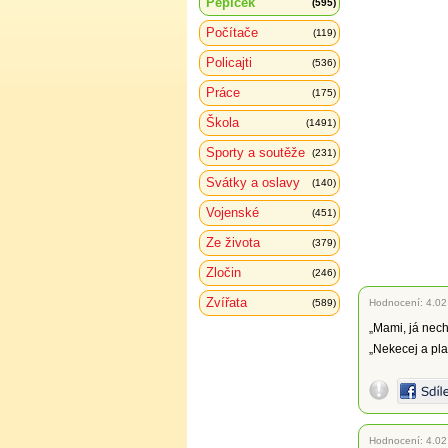
Pepíček
(595)
Počítače
(119)
Policajti
(536)
Práce
(175)
Škola
(1491)
Sporty a soutěže
(231)
Svátky a oslavy
(140)
Vojenské
(451)
Ze života
(379)
Zločin
(246)
Zvířata
(589)
Hodnocení:
4.02
„Mami, já nech
„Nekecej a pla
Hodnocení:
4.02