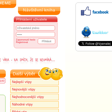
MEME
Návštěvní kniha
Přihlášení uživatele
Zapomenuté heslo
Registrovat
Další výběr
100
Nejlepší vtipy
Nejnovější vtipy
Nejhodnocenější vtipy
Náhodné vtipy
Přidat vtip