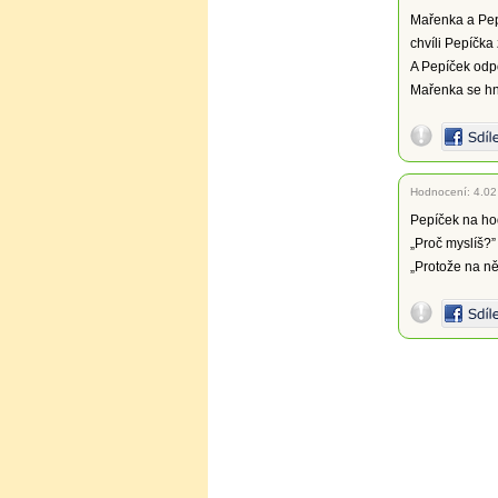
Mařenka a Pepí
chvíli Pepíčka
A Pepíček odpov
Mařenka se hn
Hodnocení:
4.02
Pepíček na hod
„Proč myslíš?” 
„Protože na n