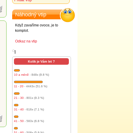
Náhodný vtip
Když zavaříme ovoce, je to
komplot.
Odkaz na vtip
l
Kolik je Vám let ?
10 a méně
- 848x (9.8 %)
11 - 20
- 4443x (51.6 %)
21 - 30
- 801x (9.3 %)
31 - 40
- 616x (7.1 %)
41 - 50
- 583x (6.8 %)
51 - 60
- 508x (5.9 %)