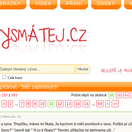
BRÁZKY
VIDEA
PŘÁNÍ
SMSKY
Celá fráze
epíčkovi - 595 zajímavých
- 110
z
583
Počet vtipů na stránce:
10
20
50
...
...
<
1
7
8
9
10
11
12
13
14
15
59
>
>>
|
Hlasovalo: 32
a syna: "Pepíčku, máma mi říkala, že bychom si měli promluvit o sexu. Políbil jsi už
enu?" "Jasně tati." "A co ti říkala?" "Nevím, přitlačila mi stehnama uši..."