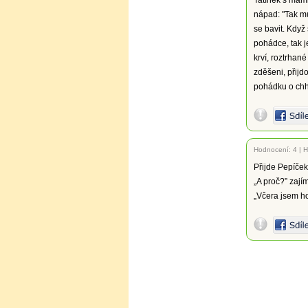
Tatínek s mami
nápad: "Tak mu
se bavit. Když 
pohádce, tak j
krví, roztrhan
zděšeni, přijd
pohádku o chhrr
Hodnocení:
4
|
H
Přijde Pepíček 
„A proč?” zaj
„Včera jsem ho