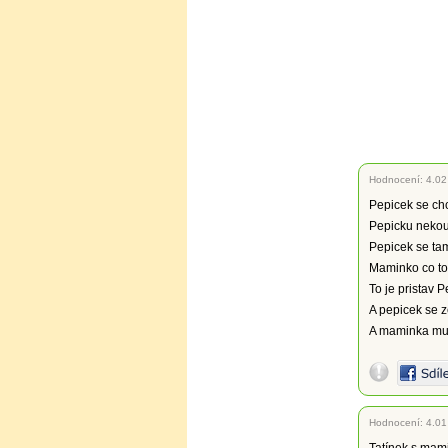
Hodnocení:
4.02
Pepicek se ch
Pepicku nekou
Pepicek se ta
Maminko co to 
To je pristav P
A pepicek se 
A maminka mu 
Hodnocení:
4.01