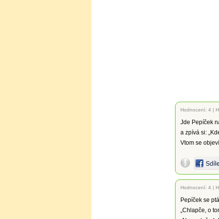
Hodnocení:
4
|
H
Jde Pepíček na
a zpívá si: „K
Vtom se objeví
Hodnocení:
4
|
H
Pepíček se ptá
„Chlapče, o t