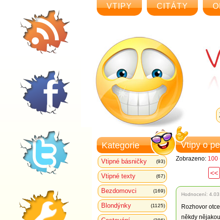
VTIPY
CITÁTY
O
Vtipy o p
Kategorie
Zobrazeno:
100 
Vtipné básničky
(93)
<<
Vtipné texty
(67)
Bezdomovci
(169)
Hodnocení:
4.03
Blondýnky
(1125)
Rozhovor otce 
někdy nějakou ž