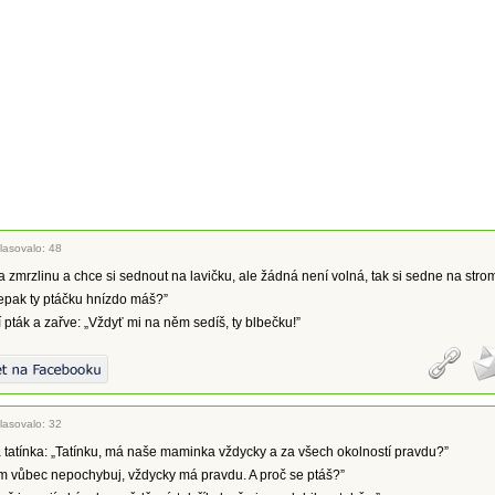
lasovalo: 48
 zmrzlinu a chce si sednout na lavičku, ale žádná není volná, tak si sedne na stro
depak ty ptáčku hnízdo máš?”
 pták a zařve: „Vždyť mi na něm sedíš, ty blbečku!”
lasovalo: 32
 tatínka: „Tatínku, má naše maminka vždycky a za všech okolností pravdu?”
om vůbec nepochybuj, vždycky má pravdu. A proč se ptáš?”