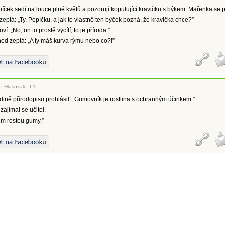
ček sedí na louce plné květů a pozorují kopulující kravičku s býkem. Mařenka se 
 zeptá: „Ty, Pepíčku, a jak to vlastně ten býček pozná, že kravička chce?”
í: „No, on to prostě vycítí, to je příroda.”
ed zeptá: „A ty máš kurva rýmu nebo co?!”
|
Hlasovalo: 61
ině přírodopisu prohlásil: „Gumovník je rostlina s ochranným účinkem.”
zajímal se učitel.
ěm rostou gumy.”