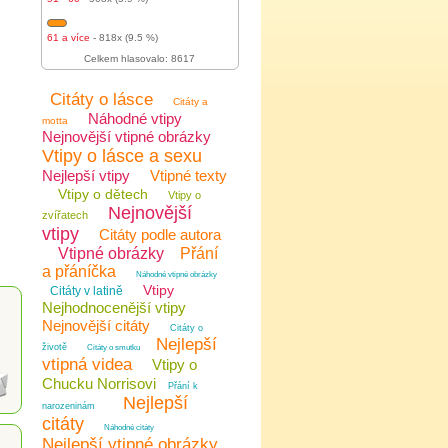
61 a více
- 818x (9.5 %)
Celkem hlasovalo: 8617
Citáty o lásce
Citáty a
Náhodné vtipy
motta
Nejnovější vtipné obrázky
Vtipy o lásce a sexu
Nejlepší vtipy
Vtipné texty
Vtipy o dětech
Vtipy o
Nejnovější
zvířatech
vtipy
Citáty podle autora
Vtipné obrázky
Přání
a přáníčka
Náhodné vtipné obrázky
Vtipy
Citáty v latině
Nejhodnocenější vtipy
Nejnovější citáty
Citáty o
Nejlepší
životě
Citáty o smutku
vtipná videa
Vtipy o
Chucku Norrisovi
Přání k
Nejlepší
narozeninám
citáty
Náhodné citáty
Nejlepší vtipné obrázky