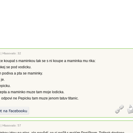
|
Hlasovalo: 32
ce koupat s maminkou tak se s ni koupe a maminka mu rika:
kej se pod vodicku.
m podiva a pta se maminky.
je.
epicku.
zepta a maminko muze tam moje lodicka.
odpovi ne Pepicku tam muze jenom tatuv titanic.
|
Hlasovalo: 57