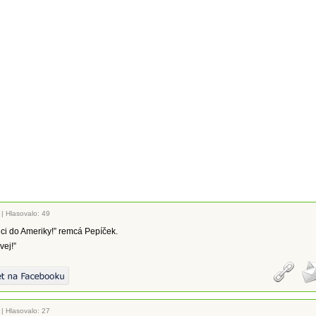
|
Hlasovalo: 49
ci do Ameriky!” remcá Pepíček.
vej!”
|
Hlasovalo: 27