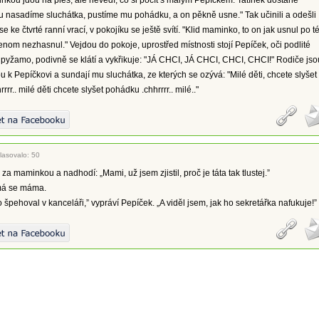
nkou jdou na ples, ale nevědí, co si počít s malým Pepíčkem. Tatínek dostane
 nasadíme sluchátka, pustíme mu pohádku, a on pěkně usne." Tak učinili a odešli
se ke čtvrté ranní vrací, v pokojíku se ještě svítí. "Klid maminko, to on jak usnul po t
enom nezhasnul." Vejdou do pokoje, uprostřed místnosti stojí Pepíček, oči podlité
é pyžamo, podivně se klátí a vykřikuje: "JÁ CHCI, JÁ CHCI, CHCI, CHCI!" Rodiče jso
ou k Pepíčkovi a sundají mu sluchátka, ze kterých se ozývá: "Milé děti, chcete slyšet
rr.. milé děti chcete slyšet pohádku .chhrrrr.. milé.."
lasovalo: 50
za maminkou a nadhodí: „Mami, už jsem zjistil, proč je táta tak tlustej.”
ímá se máma.
 špehoval v kanceláři,” vypráví Pepíček. „A viděl jsem, jak ho sekretářka nafukuje!”