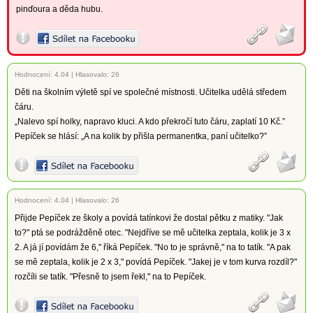
pinďoura a děda hubu.
Hodnocení:
4.04
|
Hlasovalo: 26
Děti na školním výletě spí ve společné místnosti. Učitelka udělá středem
čáru.
„Nalevo spí holky, napravo kluci. A kdo překročí tuto čáru, zaplatí 10 Kč.”
Pepíček se hlásí: „A na kolik by přišla permanentka, paní učitelko?”
Hodnocení:
4.04
|
Hlasovalo: 26
Přijde Pepíček ze školy a povídá tatínkovi že dostal pětku z matiky. "Jak
to?" ptá se podrážděně otec. "Nejdříve se mě učitelka zeptala, kolik je 3 x
2. A já jí povídám že 6," říká Pepíček. "No to je správně," na to tatík. "A pak
se mě zeptala, kolik je 2 x 3," povídá Pepíček. "Jakej je v tom kurva rozdíl?"
rozčíli se tatík. "Přesně to jsem řekl," na to Pepíček.