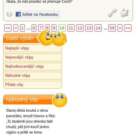
říkala, že náš praotec se jmenuje Čech!”
...
...
<<
<
1
6
7
8
9
10
11
12
13
14
59
>
>>
Další výběr
Nejlepší vtipy
Nejnovější vtipy
Nejhodnocenější vtipy
Náhodné vtipy
Přidat vtip
Náhodný vtip
Starej děda kouká z okna
paneláku, kroutí hlavou a říká:
„Ty studenti jsou dneska fakt
chudý, pět jich kouří jedno
cigáro a ještě se tomu