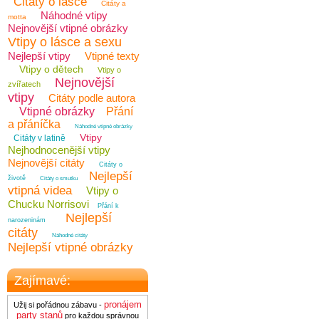
Citáty o lásce
Citáty a
Náhodné vtipy
motta
Nejnovější vtipné obrázky
Vtipy o lásce a sexu
Nejlepší vtipy
Vtipné texty
Vtipy o dětech
Vtipy o
Nejnovější
zvířatech
vtipy
Citáty podle autora
Vtipné obrázky
Přání
a přáníčka
Náhodné vtipné obrázky
Vtipy
Citáty v latině
Nejhodnocenější vtipy
Nejnovější citáty
Citáty o
Nejlepší
životě
Citáty o smutku
vtipná videa
Vtipy o
Chucku Norrisovi
Přání k
Nejlepší
narozeninám
citáty
Náhodné citáty
Nejlepší vtipné obrázky
Zajímavé:
pronájem
Užij si pořádnou zábavu -
party stanů
pro každou správnou