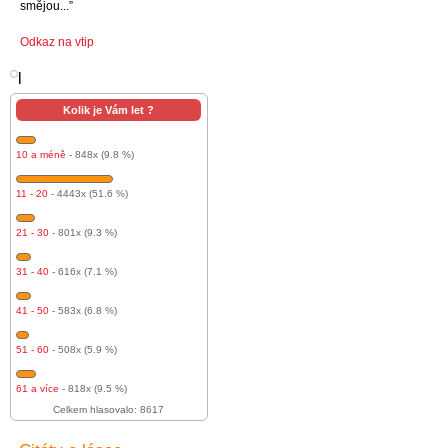
smějou...”
Odkaz na vtip
l
Kolik je Vám let ?
10 a méně
- 848x (9.8 %)
11 - 20
- 4443x (51.6 %)
21 - 30
- 801x (9.3 %)
31 - 40
- 616x (7.1 %)
41 - 50
- 583x (6.8 %)
51 - 60
- 508x (5.9 %)
61 a více
- 818x (9.5 %)
Celkem hlasovalo: 8617