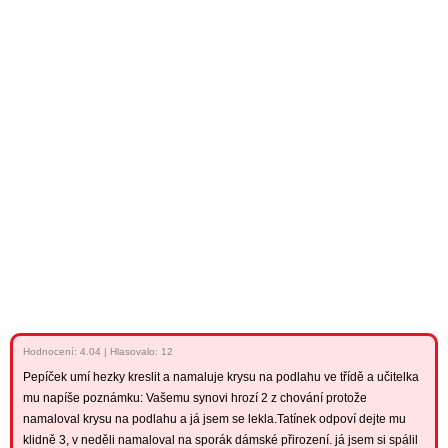
Hodnocení:
4.04
|
Hlasovalo: 12
Pepíček umí hezky kreslit a namaluje krysu na podlahu ve třídě a učitelka
mu napíše poznámku: Vašemu synovi hrozí 2 z chování protože
namaloval krysu na podlahu a já jsem se lekla.Tatínek odpoví dejte mu
klidně 3, v neděli namaloval na sporák dámské přirození. já jsem si spálil