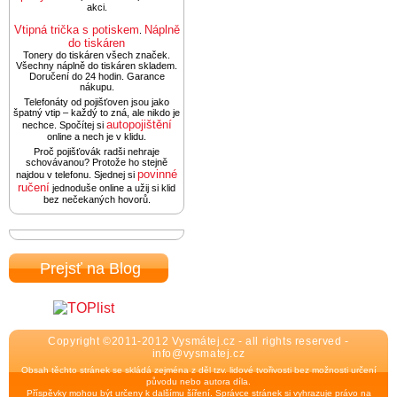
akci.
Vtipná trička s potiskem
Náplně
.
do tiskáren
Tonery do tiskáren všech značek.
Všechny náplně do tiskáren skladem.
Doručení do 24 hodin. Garance
nákupu.
Telefonáty od pojišťoven jsou jako
špatný vtip – každý to zná, ale nikdo je
autopojištění
nechce. Spočítej si
online a nech je v klidu.
Proč pojišťovák radši nehraje
schovávanou? Protože ho stejně
povinné
najdou v telefonu. Sjednej si
ručení
jednoduše online a užij si klid
bez nečekaných hovorů.
Prejsť na Blog
Copyright ©2011-2012 Vysmátej.cz - all rights reserved -
info@vysmatej.cz
Obsah těchto stránek se skládá zejména z děl tzv. lidové tvořivosti bez možnosti určení
původu nebo autora díla.
Příspěvky mohou být určeny k dalšímu šíření. Správce stránek si vyhrazuje právo na