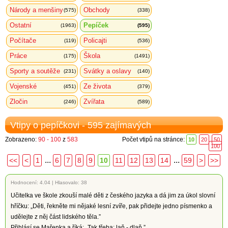
Národy a menšiny
Obchody
(575)
(338)
Ostatní
Pepíček
(1963)
(595)
Počítače
Policajti
(119)
(536)
Práce
Škola
(175)
(1491)
Sporty a soutěže
Svátky a oslavy
(231)
(140)
Vojenské
Ze života
(451)
(379)
Zločin
Zvířata
(246)
(589)
Vtipy o pepíčkovi - 595 zajímavých
Zobrazeno:
90 - 100
z
583
Počet vtipů na stránce:
10
20
50
100
...
...
<<
<
1
6
7
8
9
10
11
12
13
14
59
>
>>
Hodnocení:
4.04
|
Hlasovalo: 38
Učitelka ve škole zkouší malé děti z českého jazyka a dá jim za úkol slovní
hříčku: „Děti, řekněte mi nějaké lesní zvíře, pak přidejte jedno písmenko a
udělejte z něj část lidského těla.”
Přihlásí se Mařenka a říká: „Tak třeba: laň - dlaň.”