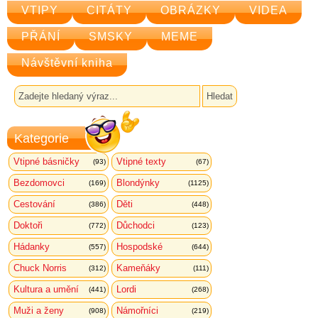
VTIPY
CITÁTY
OBRÁZKY
VIDEA
PŘÁNÍ
SMSKY
MEME
Návštěvní kniha
Kategorie
Vtipné básničky
Vtipné texty
(93)
(67)
Bezdomovci
Blondýnky
(169)
(1125)
Cestování
Děti
(386)
(448)
Doktoři
Důchodci
(772)
(123)
Hádanky
Hospodské
(557)
(644)
Chuck Norris
Kameňáky
(312)
(111)
Kultura a umění
Lordi
(441)
(268)
Muži a ženy
Námořníci
(908)
(219)