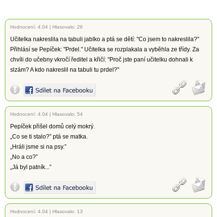
Hodnocení:
4.04
|
Hlasovalo: 26
Učitelka nakreslila na tabuli jablko a ptá se dětí: "Co jsem to nakreslila?"
Přihlásí se Pepíček: "Prdel." Učitelka se rozplakala a vyběhla ze třídy. Za
chvíli do učebny vkročí ředitel a křičí: "Proč jste paní učitelku dohnali k
slzám? A kdo nakreslil na tabuli tu prdel?"
Hodnocení:
4.04
|
Hlasovalo: 54
Pepíček přišel domů celý mokrý.
„Co se ti stalo?” ptá se matka.
„Hráli jsme si na psy.”
„No a co?”
„Já byl patník...”
Hodnocení:
4.04
|
Hlasovalo: 13