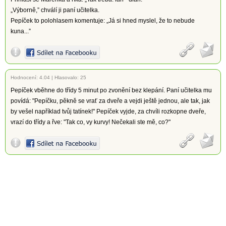
„Výborně,” chválí ji paní učitelka.
Pepíček to polohlasem komentuje: „Já si hned myslel, že to nebude
kuna...”
Hodnocení:
4.04
|
Hlasovalo: 25
Pepíček vběhne do třídy 5 minut po zvonění bez klepání. Paní učitelka mu
povídá: "Pepíčku, pěkně se vrať za dveře a vejdi ještě jednou, ale tak, jak
by vešel například tvůj tatínek!" Pepíček vyjde, za chvíli rozkopne dveře,
vrazí do třídy a řve: "Tak co, vy kurvy! Nečekali ste mě, co?"