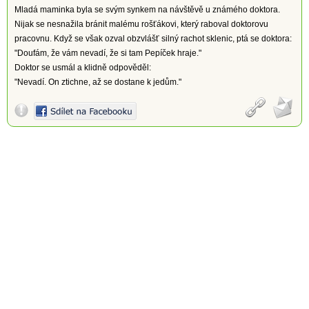
Mladá maminka byla se svým synkem na návštěvě u známého doktora.
Nijak se nesnažila bránit malému rošťákovi, který raboval doktorovu
pracovnu. Když se však ozval obzvlášť silný rachot sklenic, ptá se doktora:
"Doufám, že vám nevadí, že si tam Pepíček hraje."
Doktor se usmál a klidně odpověděl:
"Nevadí. On ztichne, až se dostane k jedům."