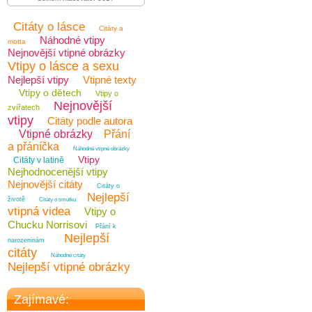
Citáty o lásce
Citáty a
Náhodné vtipy
motta
Nejnovější vtipné obrázky
Vtipy o lásce a sexu
Nejlepší vtipy
Vtipné texty
Vtipy o dětech
Vtipy o
Nejnovější
zvířatech
vtipy
Citáty podle autora
Vtipné obrázky
Přání
a přáníčka
Náhodné vtipné obrázky
Vtipy
Citáty v latině
Nejhodnocenější vtipy
Nejnovější citáty
Citáty o
Nejlepší
životě
Citáty o smutku
vtipná videa
Vtipy o
Chucku Norrisovi
Přání k
Nejlepší
narozeninám
citáty
Náhodné citáty
Nejlepší vtipné obrázky
Zajímavé: