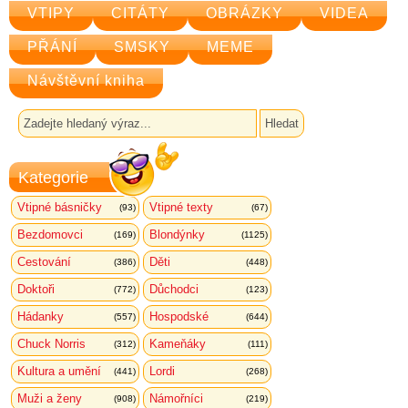
VTIPY
CITÁTY
OBRÁZKY
VIDEA
PŘÁNÍ
SMSKY
MEME
Návštěvní kniha
Kategorie
Vtipné básničky
Vtipné texty
(93)
(67)
Bezdomovci
Blondýnky
(169)
(1125)
Cestování
Děti
(386)
(448)
Doktoři
Důchodci
(772)
(123)
Hádanky
Hospodské
(557)
(644)
Chuck Norris
Kameňáky
(312)
(111)
Kultura a umění
Lordi
(441)
(268)
Muži a ženy
Námořníci
(908)
(219)