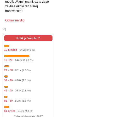
mobil: „Mami, mami, už tu zase
zevluje okolo ten starej
transvestita!”
Odkaz na vtip
l
Kolik je Vám let ?
10 a méně
- 848x (9.8 %)
11 - 20
- 4443x (51.6 %)
21 - 30
- 801x (9.3 %)
31 - 40
- 616x (7.1 %)
41 - 50
- 583x (6.8 %)
51 - 60
- 508x (5.9 %)
61 a více
- 818x (9.5 %)
Celkem hlasovalo: 8617