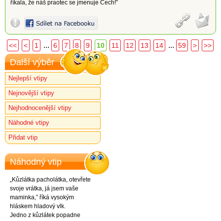
říkala, že náš praotec se jmenuje Čech!”
...
...
<<
<
1
6
7
8
9
10
11
12
13
14
59
>
>>
Další výběr
Nejlepší vtipy
Nejnovější vtipy
Nejhodnocenější vtipy
Náhodné vtipy
Přidat vtip
Náhodný vtip
„Kůzlátka pacholátka, otevřete
svoje vrátka, já jsem vaše
maminka,” říká vysokým
hláskem hladový vlk.
Jedno z kůzlátek popadne