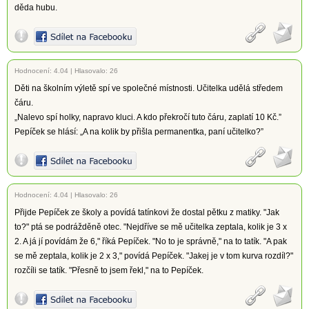
děda hubu.
Hodnocení:
4.04
|
Hlasovalo: 26
Děti na školním výletě spí ve společné místnosti. Učitelka udělá středem
čáru.
„Nalevo spí holky, napravo kluci. A kdo překročí tuto čáru, zaplatí 10 Kč.”
Pepíček se hlásí: „A na kolik by přišla permanentka, paní učitelko?”
Hodnocení:
4.04
|
Hlasovalo: 26
Přijde Pepíček ze školy a povídá tatínkovi že dostal pětku z matiky. "Jak
to?" ptá se podrážděně otec. "Nejdříve se mě učitelka zeptala, kolik je 3 x
2. A já jí povídám že 6," říká Pepíček. "No to je správně," na to tatík. "A pak
se mě zeptala, kolik je 2 x 3," povídá Pepíček. "Jakej je v tom kurva rozdíl?"
rozčíli se tatík. "Přesně to jsem řekl," na to Pepíček.