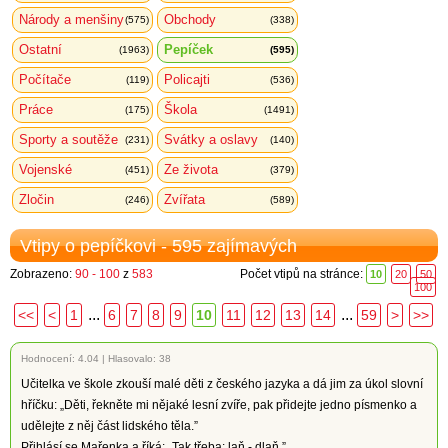
Národy a menšiny
Obchody
(575)
(338)
Ostatní
Pepíček
(1963)
(595)
Počítače
Policajti
(119)
(536)
Práce
Škola
(175)
(1491)
Sporty a soutěže
Svátky a oslavy
(231)
(140)
Vojenské
Ze života
(451)
(379)
Zločin
Zvířata
(246)
(589)
Vtipy o pepíčkovi - 595 zajímavých
Zobrazeno:
90 - 100
z
583
Počet vtipů na stránce:
10
20
50
100
...
...
<<
<
1
6
7
8
9
10
11
12
13
14
59
>
>>
Hodnocení:
4.04
|
Hlasovalo: 38
Učitelka ve škole zkouší malé děti z českého jazyka a dá jim za úkol slovní
hříčku: „Děti, řekněte mi nějaké lesní zvíře, pak přidejte jedno písmenko a
udělejte z něj část lidského těla.”
Přihlásí se Mařenka a říká: „Tak třeba: laň - dlaň.”