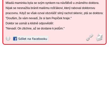
Mladá maminka byla se svým synkem na návštěvě u známého doktora.
Nijak se nesnažila bránit malému rošťákovi, který raboval doktorovu
pracovnu. Když se však ozval obzvlášť silný rachot sklenic, ptá se doktora:
"Doufám, že vám nevadí, že si tam Pepíček hraje."
Doktor se usmál a klidně odpověděl:
"Nevadí. On ztichne, až se dostane k jedům."