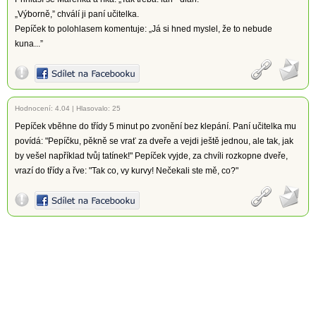
„Výborně,” chválí ji paní učitelka.
Pepíček to polohlasem komentuje: „Já si hned myslel, že to nebude
kuna...”
Hodnocení:
4.04
|
Hlasovalo: 25
Pepíček vběhne do třídy 5 minut po zvonění bez klepání. Paní učitelka mu
povídá: "Pepíčku, pěkně se vrať za dveře a vejdi ještě jednou, ale tak, jak
by vešel například tvůj tatínek!" Pepíček vyjde, za chvíli rozkopne dveře,
vrazí do třídy a řve: "Tak co, vy kurvy! Nečekali ste mě, co?"