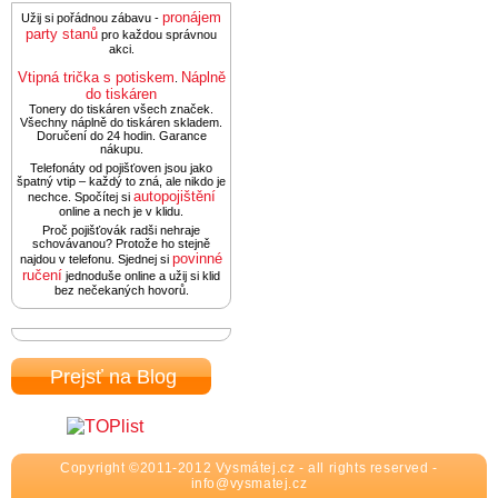
pronájem
Užij si pořádnou zábavu -
party stanů
pro každou správnou
akci.
Vtipná trička s potiskem
Náplně
.
do tiskáren
Tonery do tiskáren všech značek.
Všechny náplně do tiskáren skladem.
Doručení do 24 hodin. Garance
nákupu.
Telefonáty od pojišťoven jsou jako
špatný vtip – každý to zná, ale nikdo je
autopojištění
nechce. Spočítej si
online a nech je v klidu.
Proč pojišťovák radši nehraje
schovávanou? Protože ho stejně
povinné
najdou v telefonu. Sjednej si
ručení
jednoduše online a užij si klid
bez nečekaných hovorů.
Prejsť na Blog
Copyright ©2011-2012 Vysmátej.cz - all rights reserved -
info@vysmatej.cz