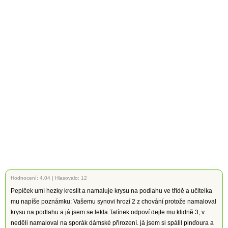
Hodnocení:
4.04
|
Hlasovalo: 12
Pepíček umí hezky kreslit a namaluje krysu na podlahu ve třídě a učitelka
mu napíše poznámku: Vašemu synovi hrozí 2 z chování protože namaloval
krysu na podlahu a já jsem se lekla.Tatínek odpoví dejte mu klidně 3, v
neděli namaloval na sporák dámské přirození. já jsem si spálil pinďoura a