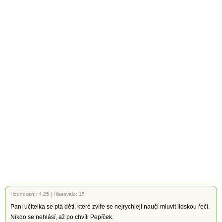
Hodnocení:
4.25
|
Hlasovalo: 15
Paní učitelka se ptá dětí, které zvíře se nejrychleji naučí mluvit lidskou řečí.
Nikdo se nehlásí, až po chvíli Pepíček.