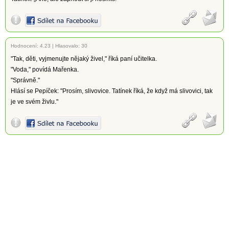
Hodnocení:
4.23
|
Hlasovalo: 30
"Tak, děti, vyjmenujte nějaký živel," říká paní učitelka.
"Voda," povídá Mařenka.
"Správně."
Hlásí se Pepíček: "Prosím, slivovice. Tatínek říká, že když má slivovici, tak
je ve svém živlu."