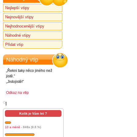
Nejlepší vtipy
Nejnovější vtipy
Nejhodnocenější vtipy
Náhodné vtipy
Přidat vtip
Náhodný vtip
„Řekni taky něco jiného než
jistě.”
„Jistojistě!”
Odkaz na vtip
l
Kolik je Vám let ?
10 a méně
- 848x (9.8 %)