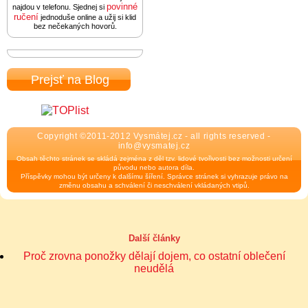
povinné
najdou v telefonu. Sjednej si
ručení
jednoduše online a užij si klid
bez nečekaných hovorů.
Prejsť na Blog
Copyright ©2011-2012 Vysmátej.cz - all rights reserved -
info@vysmatej.cz
Obsah těchto stránek se skládá zejména z děl tzv. lidové tvořivosti bez možnosti určení
původu nebo autora díla.
Příspěvky mohou být určeny k dalšímu šíření. Správce stránek si vyhrazuje právo na
změnu obsahu a schválení či neschválení vkládaných vtipů.
Další články
Proč zrovna ponožky dělají dojem, co ostatní oblečení
neudělá