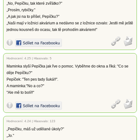
„No, Pepíčku, tak které zvířátko?”
„Prosím, rybičky.”
„A jak jsi na to přišel, Pepíčku?”
„Naši mají v ložnici akvárium a nedávno se z ložnice ozvalo: Jestli mě ještě
jednou kousneš do ocasu, tak tě prohodím akváriem!”
Hodnocení:
4.25
|
Hlasovalo: 5
Maminka slyší Pepíčka jak řve o pomoc. Vyběhne do okna a říká: "Co se
děje Pepíčku?"
Pepíček: "Ten pes tady šuká!!".
A maminka:"No a co?"
"Ale mě to bolí!!"
Hodnocení:
4.24
|
Hlasovalo: 123
„Pepíčku, máš už udělané úkoly?”
„Jo.”