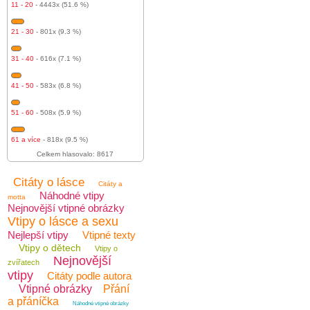
11 - 20
- 4443x (51.6 %)
21 - 30
- 801x (9.3 %)
31 - 40
- 616x (7.1 %)
41 - 50
- 583x (6.8 %)
51 - 60
- 508x (5.9 %)
61 a více
- 818x (9.5 %)
Celkem hlasovalo: 8617
Citáty o lásce
Citáty a
Náhodné vtipy
motta
Nejnovější vtipné obrázky
Vtipy o lásce a sexu
Nejlepší vtipy
Vtipné texty
Vtipy o dětech
Vtipy o
Nejnovější
zvířatech
vtipy
Citáty podle autora
Vtipné obrázky
Přání
a přáníčka
Náhodné vtipné obrázky