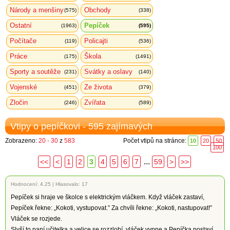
Národy a menšiny
Obchody
(575)
(338)
Ostatní
Pepíček
(1963)
(595)
Počítače
Policajti
(119)
(536)
Práce
Škola
(175)
(1491)
Sporty a soutěže
Svátky a oslavy
(231)
(140)
Vojenské
Ze života
(451)
(379)
Zločin
Zvířata
(246)
(589)
Vtipy o pepíčkovi - 595 zajímavých
Zobrazeno:
20 - 30
z
583
Počet vtipů na stránce:
10
20
50
100
...
<<
<
1
2
3
4
5
6
7
59
>
>>
Hodnocení:
4.25
|
Hlasovalo: 17
Pepíček si hraje ve školce s elektrickým vláčkem. Když vláček zastaví,
Pepíček řekne: „Kokoti, vystupovat.” Za chvíli řekne: „Kokoti, nastupovat!”
Vláček se rozjede.
Slyší to paní učitelka a velice se rozzlobí, vláček vypne a Pepíčka postaví