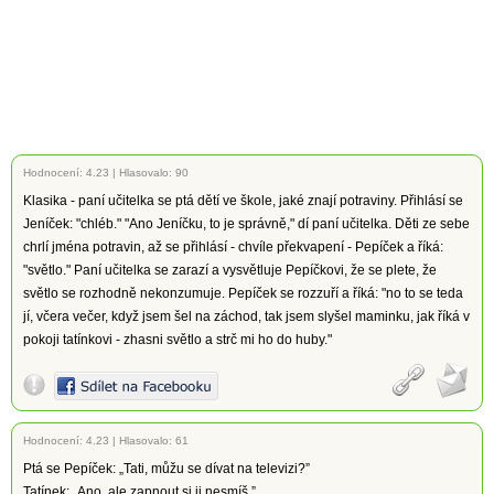
Hodnocení:
4.23
|
Hlasovalo: 90
Klasika - paní učitelka se ptá dětí ve škole, jaké znají potraviny. Přihlásí se
Jeníček: "chléb." "Ano Jeníčku, to je správně," dí paní učitelka. Děti ze sebe
chrlí jména potravin, až se přihlásí - chvíle překvapení - Pepíček a říká:
"světlo." Paní učitelka se zarazí a vysvětluje Pepíčkovi, že se plete, že
světlo se rozhodně nekonzumuje. Pepíček se rozzuří a říká: "no to se teda
jí, včera večer, když jsem šel na záchod, tak jsem slyšel maminku, jak říká v
pokoji tatínkovi - zhasni světlo a strč mi ho do huby."
Hodnocení:
4.23
|
Hlasovalo: 61
Ptá se Pepíček: „Tati, můžu se dívat na televizi?”
Tatínek: „Ano, ale zapnout si ji nesmíš.”