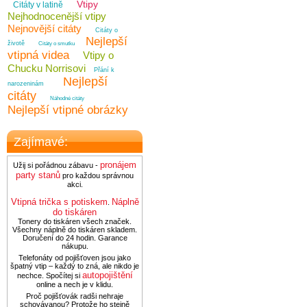
Vtipy
Citáty v latině
Nejhodnocenější vtipy
Nejnovější citáty
Citáty o
Nejlepší
životě
Citáty o smutku
vtipná videa
Vtipy o
Chucku Norrisovi
Přání k
Nejlepší
narozeninám
citáty
Náhodné citáty
Nejlepší vtipné obrázky
Zajímavé:
pronájem
Užij si pořádnou zábavu -
party stanů
pro každou správnou
akci.
Vtipná trička s potiskem
Náplně
.
do tiskáren
Tonery do tiskáren všech značek.
Všechny náplně do tiskáren skladem.
Doručení do 24 hodin. Garance
nákupu.
Telefonáty od pojišťoven jsou jako
špatný vtip – každý to zná, ale nikdo je
autopojištění
nechce. Spočítej si
online a nech je v klidu.
Proč pojišťovák radši nehraje
schovávanou? Protože ho stejně