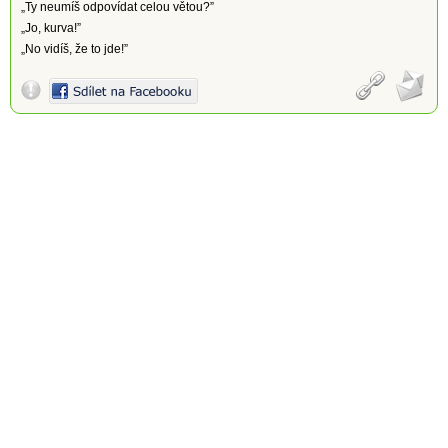
„Ty neumíš odpovídat celou větou?”
„Jo, kurva!”
„No vidíš, že to jde!”