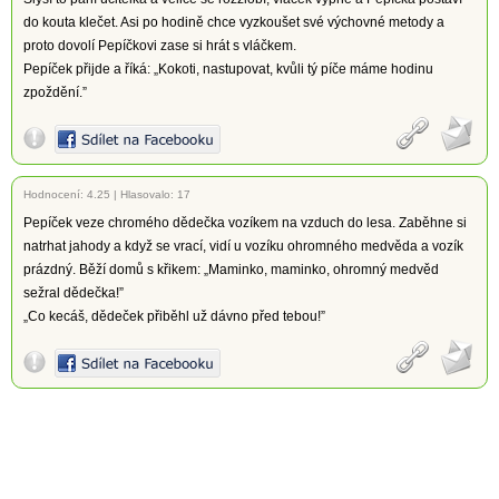
do kouta klečet. Asi po hodině chce vyzkoušet své výchovné metody a
proto dovolí Pepíčkovi zase si hrát s vláčkem.
Pepíček přijde a říká: „Kokoti, nastupovat, kvůli tý píče máme hodinu
zpoždění.”
Hodnocení:
4.25
|
Hlasovalo: 17
Pepíček veze chromého dědečka vozíkem na vzduch do lesa. Zaběhne si
natrhat jahody a když se vrací, vidí u vozíku ohromného medvěda a vozík
prázdný. Běží domů s křikem: „Maminko, maminko, ohromný medvěd
sežral dědečka!”
„Co kecáš, dědeček přiběhl už dávno před tebou!”