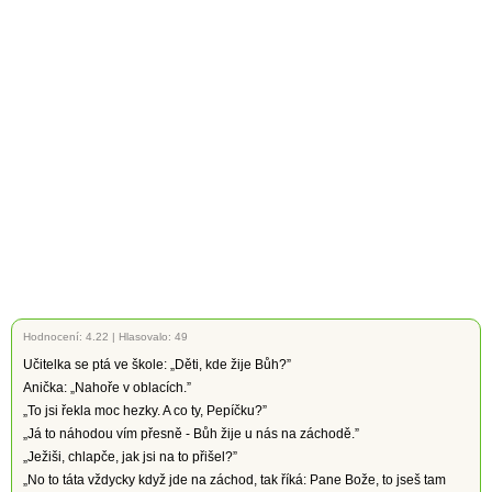
Hodnocení:
4.22
|
Hlasovalo: 49
Učitelka se ptá ve škole: „Děti, kde žije Bůh?”
Anička: „Nahoře v oblacích.”
„To jsi řekla moc hezky. A co ty, Pepíčku?”
„Já to náhodou vím přesně - Bůh žije u nás na záchodě.”
„Ježiši, chlapče, jak jsi na to přišel?”
„No to táta vždycky když jde na záchod, tak říká: Pane Bože, to jseš tam