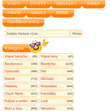
VTIPY
CITÁTY
OBRÁZKY
VIDEA
PŘÁNÍ
SMSKY
MEME
Návštěvní kniha
Kategorie
Vtipné básničky
Vtipné texty
(93)
(67)
Bezdomovci
Blondýnky
(169)
(1125)
Cestování
Děti
(386)
(448)
Doktoři
Důchodci
(772)
(123)
Hádanky
Hospodské
(557)
(644)
Chuck Norris
Kameňáky
(312)
(111)
Kultura a umění
Lordi
(441)
(268)
Muži a ženy
Námořníci
(908)
(219)