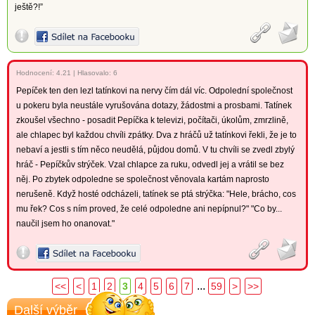
ještě?!”
Hodnocení:
4.21
|
Hlasovalo: 6
Pepíček ten den lezl tatínkovi na nervy čím dál víc. Odpolední společnost
u pokeru byla neustále vyrušována dotazy, žádostmi a prosbami. Tatínek
zkoušel všechno - posadit Pepíčka k televizi, počítači, úkolům, zmrzlině,
ale chlapec byl každou chvíli zpátky. Dva z hráčů už tatínkovi řekli, že je to
nebaví a jestli s tím něco neudělá, půjdou domů. V tu chvíli se zvedl zbylý
hráč - Pepíčkův strýček. Vzal chlapce za ruku, odvedl jej a vrátil se bez
něj. Po zbytek odpoledne se společnost věnovala kartám naprosto
nerušeně. Když hosté odcházeli, tatínek se ptá strýčka: "Hele, brácho, cos
mu řek? Cos s ním proved, že celé odpoledne ani nepípnul?" "Co by...
naučil jsem ho onanovat."
...
<<
<
1
2
3
4
5
6
7
59
>
>>
Další výběr