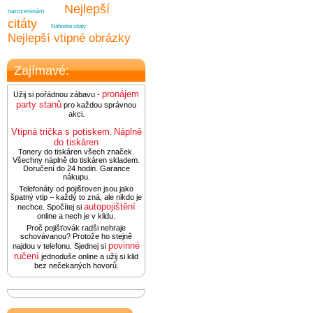
Nejlepší
narozeninám
citáty
Náhodné citáty
Nejlepší vtipné obrázky
Zajímavé:
pronájem
Užij si pořádnou zábavu -
party stanů
pro každou správnou
akci.
Vtipná trička s potiskem
Náplně
.
do tiskáren
Tonery do tiskáren všech značek.
Všechny náplně do tiskáren skladem.
Doručení do 24 hodin. Garance
nákupu.
Telefonáty od pojišťoven jsou jako
špatný vtip – každý to zná, ale nikdo je
autopojištění
nechce. Spočítej si
online a nech je v klidu.
Proč pojišťovák radši nehraje
schovávanou? Protože ho stejně
povinné
najdou v telefonu. Sjednej si
ručení
jednoduše online a užij si klid
bez nečekaných hovorů.