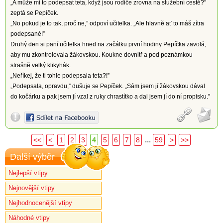
„A může mi to podepsat teta, když jsou rodiče zrovna na služební cestě?”
zeptá se Pepíček.
„No pokud je to tak, proč ne,” odpoví učitelka. „Ale hlavně ať to máš zítra
podepsané!”
Druhý den si paní učitelka hned na začátku první hodiny Pepíčka zavolá,
aby mu zkontrolovala žákovskou. Koukne dovnitř a pod poznámkou
strašně velký klikyhák.
„Neříkej, že ti tohle podepsala teta?!”
„Podepsala, opravdu,” dušuje se Pepíček. „Sám jsem jí žákovskou dával
do kočárku a pak jsem jí vzal z ruky chrastítko a dal jsem jí do ní propisku.”
...
<<
<
1
2
3
4
5
6
7
8
59
>
>>
Další výběr
Nejlepší vtipy
Nejnovější vtipy
Nejhodnocenější vtipy
Náhodné vtipy