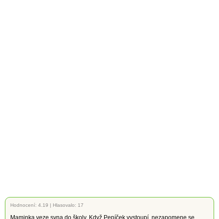
Hodnocení:
4.19
|
Hlasovalo: 17
Maminka veze syna do školy. Když Pepíček vystoupí, nezapomene se