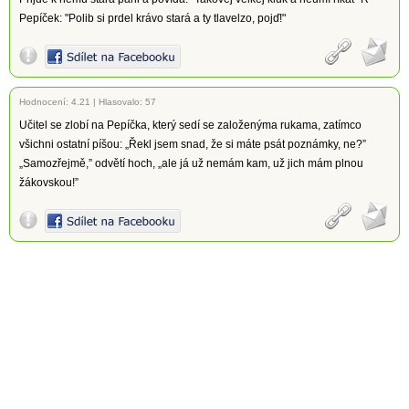
Pepíček: "Polib si prdel krávo stará a ty tlavelzo, pojď!"
Hodnocení:
4.21
|
Hlasovalo: 57
Učitel se zlobí na Pepíčka, který sedí se založenýma rukama, zatímco
všichni ostatní píšou: „Řekl jsem snad, že si máte psát poznámky, ne?”
„Samozřejmě,” odvětí hoch, „ale já už nemám kam, už jich mám plnou
žákovskou!”