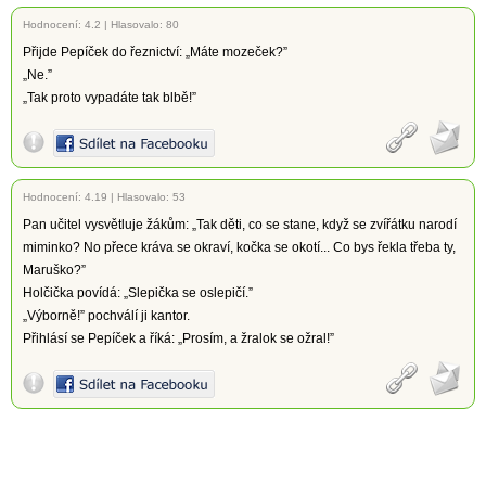
Hodnocení:
4.2
|
Hlasovalo: 80
Přijde Pepíček do řeznictví: „Máte mozeček?”
„Ne.”
„Tak proto vypadáte tak blbě!”
Hodnocení:
4.19
|
Hlasovalo: 53
Pan učitel vysvětluje žákům: „Tak děti, co se stane, když se zvířátku narodí
miminko? No přece kráva se okraví, kočka se okotí... Co bys řekla třeba ty,
Maruško?”
Holčička povídá: „Slepička se oslepičí.”
„Výborně!” pochválí ji kantor.
Přihlásí se Pepíček a říká: „Prosím, a žralok se ožral!”