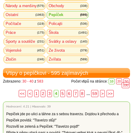
Národy a menšiny
Obchody
(575)
(338)
Ostatní
Pepíček
(1963)
(595)
Počítače
Policajti
(119)
(536)
Práce
Škola
(175)
(1491)
Sporty a soutěže
Svátky a oslavy
(231)
(140)
Vojenské
Ze života
(451)
(379)
Zločin
Zvířata
(246)
(589)
Vtipy o pepíčkovi - 595 zajímavých
Zobrazeno:
30 - 40
z
583
Počet vtipů na stránce:
10
20
50
100
...
<<
<
1
2
3
4
5
6
7
8
59
>
>>
Hodnocení:
4.21
|
Hlasovalo: 39
Pepíček jde po ulici a táhne za s sebou traverzu. Dojdou k přechodu a
Pepíček povídá: "Tlavelzo stůj!"
Rozsvítí se zelená a Pepíček: "Tlavelzo pojď!"
Přijde k němu stará pani a povídá: "Takovej velkej kluk a neumí říkat -R-"