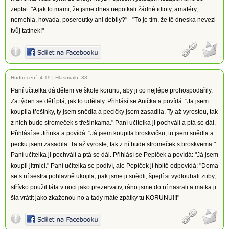
zeptat: "A jak to mami, že jsme dnes nepotkali žádné idioty, amatéry,
nemehla, hovada, poseroutky ani debily?" - "To je tím, že tě dneska nevezl
tvůj tatínek!"
Hodnocení:
4.19
|
Hlasovalo: 33
Paní učitelka dá dětem ve škole korunu, aby ji co nejlépe prohospodařily.
Za týden se dětí ptá, jak to udělaly. Přihlásí se Anička a povídá: "Ja jsem
koupila třešinky, ty jsem snědla a pecičky jsem zasadila. Ty až vyrostou, tak
z nich bude stromeček s třešinkama." Paní učitelka ji pochválí a ptá se dál.
Přihlásí se Jiřinka a povídá: "Já jsem koupila broskvičku, tu jsem snědla a
pecku jsem zasadila. Ta až vyroste, tak z ní bude stromeček s broskvema."
Paní učitelka ji pochválí a ptá se dál. Přihlásí se Pepíček a povídá: "Já jsem
koupil jitrnici." Paní učitelka se podiví, ale Pepíček jí hbitě odpovídá: "Doma
se s ní sestra pohlavně ukojila, pak jsme ji snědli, špejlí si vydloubali zuby,
střívko použil táta v noci jako prezervativ, ráno jsme do ní nasrali a matka ji
šla vrátit jako zkaženou no a tady máte zpátky tu KORUNU!!!"