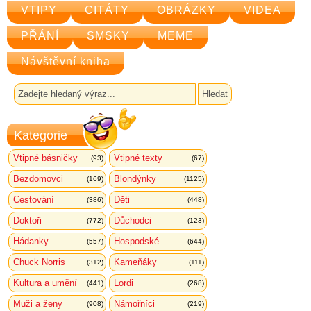
VTIPY
CITÁTY
OBRÁZKY
VIDEA
PŘÁNÍ
SMSKY
MEME
Návštěvní kniha
Kategorie
Vtipné básničky
Vtipné texty
(93)
(67)
Bezdomovci
Blondýnky
(169)
(1125)
Cestování
Děti
(386)
(448)
Doktoři
Důchodci
(772)
(123)
Hádanky
Hospodské
(557)
(644)
Chuck Norris
Kameňáky
(312)
(111)
Kultura a umění
Lordi
(441)
(268)
Muži a ženy
Námořníci
(908)
(219)