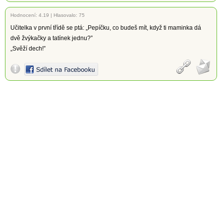
Hodnocení:
4.19
|
Hlasovalo: 75
Učitelka v první třídě se ptá: „Pepíčku, co budeš mít, když ti maminka dá
dvě žvýkačky a tatínek jednu?”
„Svěží dech!”