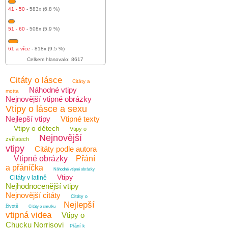
41 - 50
- 583x (6.8 %)
51 - 60
- 508x (5.9 %)
61 a více
- 818x (9.5 %)
Celkem hlasovalo: 8617
Citáty o lásce
Citáty a
Náhodné vtipy
motta
Nejnovější vtipné obrázky
Vtipy o lásce a sexu
Nejlepší vtipy
Vtipné texty
Vtipy o dětech
Vtipy o
Nejnovější
zvířatech
vtipy
Citáty podle autora
Vtipné obrázky
Přání
a přáníčka
Náhodné vtipné obrázky
Vtipy
Citáty v latině
Nejhodnocenější vtipy
Nejnovější citáty
Citáty o
Nejlepší
životě
Citáty o smutku
vtipná videa
Vtipy o
Chucku Norrisovi
Přání k