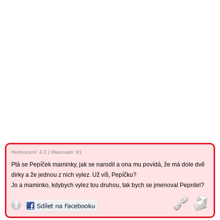
Hodnocení:
4.2
|
Hlasovalo: 81
Ptá se Pepíček maminky, jak se narodil a ona mu povídá, že má dole dvě
dirky a že jednou z nich vylez. Už víš, Pepíčku?
Jo a maminko, kdybych vylez tou druhou, tak bych se jmenoval Peprdel?