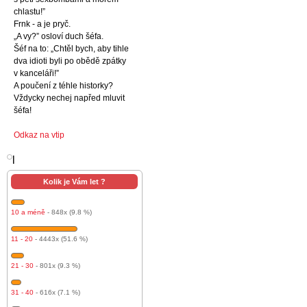
chlastu!”
Frnk - a je pryč.
„A vy?” osloví duch šéfa.
Šéf na to: „Chtěl bych, aby tihle
dva idioti byli po obědě zpátky
v kanceláři!”
A poučení z téhle historky?
Vždycky nechej napřed mluvit
šéfa!
Odkaz na vtip
l
Kolik je Vám let ?
10 a méně
- 848x (9.8 %)
11 - 20
- 4443x (51.6 %)
21 - 30
- 801x (9.3 %)
31 - 40
- 616x (7.1 %)