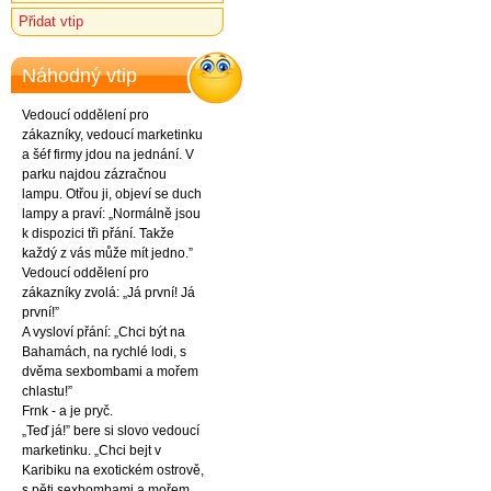
Přidat vtip
Náhodný vtip
Vedoucí oddělení pro
zákazníky, vedoucí marketinku
a šéf firmy jdou na jednání. V
parku najdou zázračnou
lampu. Otřou ji, objeví se duch
lampy a praví: „Normálně jsou
k dispozici tři přání. Takže
každý z vás může mít jedno.”
Vedoucí oddělení pro
zákazníky zvolá: „Já první! Já
první!”
A vysloví přání: „Chci být na
Bahamách, na rychlé lodi, s
dvěma sexbombami a mořem
chlastu!”
Frnk - a je pryč.
„Teď já!” bere si slovo vedoucí
marketinku. „Chci bejt v
Karibiku na exotickém ostrově,
s pěti sexbombami a mořem