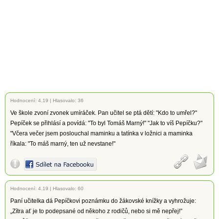
Hodnocení:
4.19
|
Hlasovalo: 36
Ve škole zvoní zvonek umíráček. Pan učitel se ptá dětí: "Kdo to umřel?"
Pepíček se přihlásí a povídá: "To byl Tomáš Marný!" "Jak to víš Pepíčku?"
"Včera večer jsem poslouchal maminku a tatínka v ložnici a maminka
říkala: "To máš marný, ten už nevstane!"
Hodnocení:
4.19
|
Hlasovalo: 60
Paní učitelka dá Pepíčkovi poznámku do žákovské knížky a vyhrožuje:
„Zítra ať je to podepsané od někoho z rodičů, nebo si mě nepřej!”