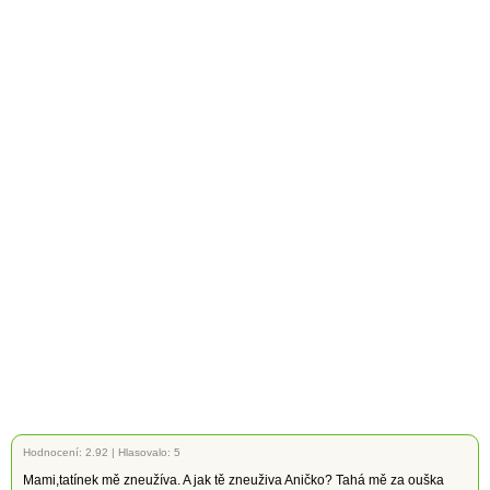
Hodnocení:
2.92
|
Hlasovalo: 5
Mami,tatínek mě zneužíva. A jak tě zneuživa Aničko? Tahá mě za ouška