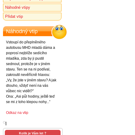
Náhodné vtipy
Přidat vtip
Náhodný vtip
Vstoupí do přeplněného
autobusu MHD mladá dáma a
poprosí nejblíže sedícího
mladíka, zda by ji pustil
sednout, protože je v jiném
stavu. Ten se na ni podíval,
zakroutil nevěřícně hlavou:
„Vy, že jste v jiném stavu? A jak
dlouho, vždyť není na vás
vůbec nic vidět?”
Ona: „Asi půl hodiny, ještě teď
se mi z toho klepou nohy...”
Odkaz na vtip
l
Kolik je Vám let ?