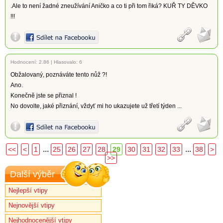
.Ale to není žadné zneužívání Aničko a co ti při tom řiká? KUŘ TY DĚVKO
!!!
Hodnocení:
2.86
|
Hlasovalo: 6
Obžalovaný, poznáváte tento nůž ?!
Ano.
Konečně jste se přiznal !
No dovolte, jaké přiznání, vždyť mi ho ukazujete už třetí týden ...
...
...
<<
<
1
25
26
27
28
29
30
31
32
33
38
>
>>
Další výběr
Nejlepší vtipy
Nejnovější vtipy
Nejhodnocenější vtipy