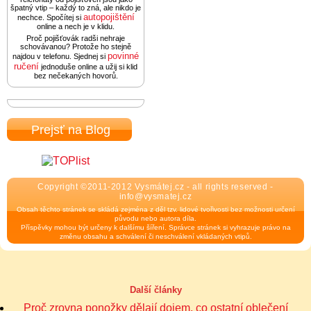
špatný vtip – každý to zná, ale nikdo je
autopojištění
nechce. Spočítej si
online a nech je v klidu.
Proč pojišťovák radši nehraje
schovávanou? Protože ho stejně
povinné
najdou v telefonu. Sjednej si
ručení
jednoduše online a užij si klid
bez nečekaných hovorů.
Prejsť na Blog
Copyright ©2011-2012 Vysmátej.cz - all rights reserved -
info@vysmatej.cz
Obsah těchto stránek se skládá zejména z děl tzv. lidové tvořivosti bez možnosti určení
původu nebo autora díla.
Příspěvky mohou být určeny k dalšímu šíření. Správce stránek si vyhrazuje právo na
změnu obsahu a schválení či neschválení vkládaných vtipů.
Další články
Proč zrovna ponožky dělají dojem, co ostatní oblečení