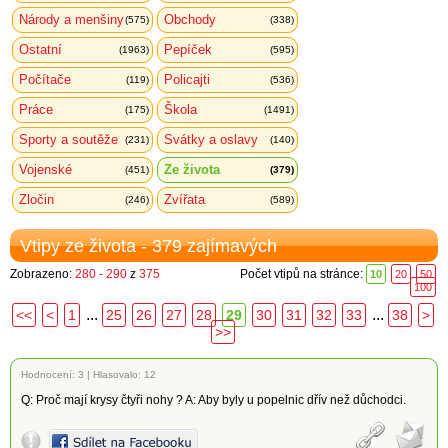
Národy a menšiny
Obchody
(575)
(338)
Ostatní
Pepíček
(1963)
(595)
Počítače
Policajti
(119)
(536)
Práce
Škola
(175)
(1491)
Sporty a soutěže
Svátky a oslavy
(231)
(140)
Vojenské
Ze života
(451)
(379)
Zločin
Zvířata
(246)
(589)
Vtipy ze života - 379 zajímavých
Zobrazeno:
280 - 290
z
375
Počet vtipů na stránce:
10
20
50
100
...
...
<<
<
1
25
26
27
28
29
30
31
32
33
38
>
>>
Hodnocení:
3
|
Hlasovalo: 12
Q: Proč mají krysy čtyři nohy ? A: Aby byly u popelnic dřív než důchodci.