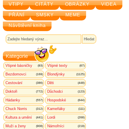
VTIPY
CITÁTY
OBRÁZKY
VIDEA
PŘÁNÍ
SMSKY
MEME
Návštěvní kniha
Kategorie
Vtipné básničky
Vtipné texty
(93)
(67)
Bezdomovci
Blondýnky
(169)
(1125)
Cestování
Děti
(386)
(448)
Doktoři
Důchodci
(772)
(123)
Hádanky
Hospodské
(557)
(644)
Chuck Norris
Kameňáky
(312)
(111)
Kultura a umění
Lordi
(441)
(268)
Muži a ženy
Námořníci
(908)
(219)