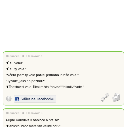
Hodnocení:
3
|
Hlasovalo: 6
"Čau vole!"
"Čau ty vole."
"Včera jsem ty vole potkal jednoho intoše vole."
"Ty vole, jaks ho poznal?"
"Představ si vole, říkal místo "hovno" "nikoliv" vole."
Hodnocení:
3
|
Hlasovalo: 3
Prijde Karkulka k babicce a pta se:
"Babicko, proc mate tak velike oci?"