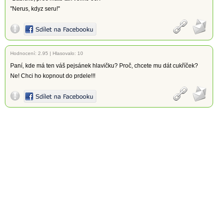
"Nerus, kdyz seru!"
Hodnocení:
2.95
|
Hlasovalo: 10
Paní, kde má ten váš pejsánek hlavičku? Proč, chcete mu dát cukříček?
Ne! Chci ho kopnout do prdele!!!