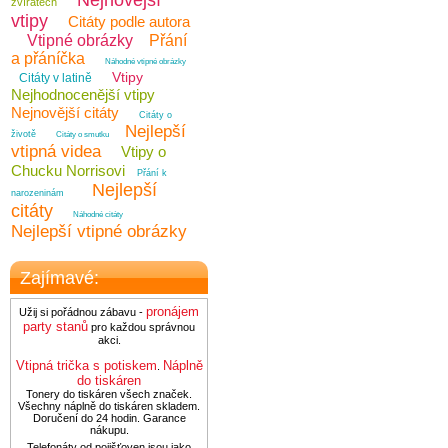
Nejnovější
zvířatech
vtipy
Citáty podle autora
Vtipné obrázky
Přání
a přáníčka
Náhodné vtipné obrázky
Vtipy
Citáty v latině
Nejhodnocenější vtipy
Nejnovější citáty
Citáty o
Nejlepší
životě
Citáty o smutku
vtipná videa
Vtipy o
Chucku Norrisovi
Přání k
Nejlepší
narozeninám
citáty
Náhodné citáty
Nejlepší vtipné obrázky
Zajímavé:
pronájem
Užij si pořádnou zábavu -
party stanů
pro každou správnou
akci.
Vtipná trička s potiskem
Náplně
.
do tiskáren
Tonery do tiskáren všech značek.
Všechny náplně do tiskáren skladem.
Doručení do 24 hodin. Garance
nákupu.
Telefonáty od pojišťoven jsou jako