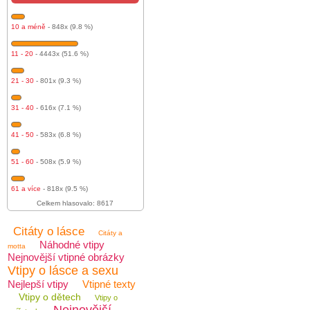
10 a méně
- 848x (9.8 %)
11 - 20
- 4443x (51.6 %)
21 - 30
- 801x (9.3 %)
31 - 40
- 616x (7.1 %)
41 - 50
- 583x (6.8 %)
51 - 60
- 508x (5.9 %)
61 a více
- 818x (9.5 %)
Celkem hlasovalo: 8617
Citáty o lásce
Citáty a
Náhodné vtipy
motta
Nejnovější vtipné obrázky
Vtipy o lásce a sexu
Nejlepší vtipy
Vtipné texty
Vtipy o dětech
Vtipy o