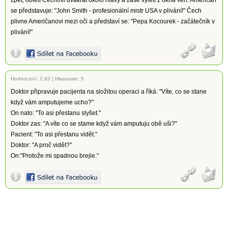
zpět, obletí Čechovi dvakrát okolo hlavy a zase vyletí z okna ven. Američan
se představuje: "John Smith - profesionální mistr USA v plivání!" Čech
plivne Američanovi mezi oči a představí se: "Pepa Kocourek - začátečník v
plivání!"
Hodnocení:
2.92
|
Hlasovalo: 5
Doktor připravuje pacijenta na složitou operaci a říká: "Víte, co se stane
když vám amputujeme ucho?"
On nato: "To asi přestanu slyšet."
Doktor zas: "A víte co se stame když vám amputuju obě uši?"
Pacient: "To asi přestanu vidět."
Doktor: "A proč vidět?"
On:"Protože mi spadnou brejle."