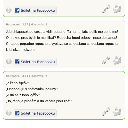
Hodnocení:
3.17
|
Hlasovalo: 2
Jde chlapecek po ceste a vidi ropuchu. Ta na nej krici polib me polib me!
On rekne proc bych te mel libat? Ropucha hned odpovi, neco dostanes!
Chlapec popadne ropuchu a vyptava se co dostanu co dostanu ropucha
krici ekzem ekzem!
Hodnocení:
3.14
|
Hlasovalo: 6
„Z čeho žiješ?”
„Obchoduju s poštovními holuby.”
„A dá se z toho vyžít?”
„Jo, ráno je prodám a do večera jsou zpět.”