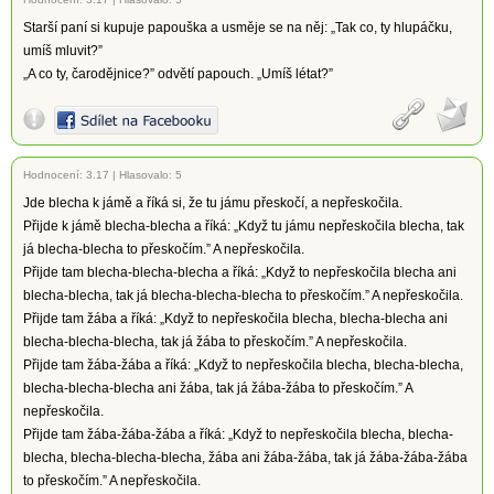
Starší paní si kupuje papouška a usměje se na něj: „Tak co, ty hlupáčku,
umíš mluvit?”
„A co ty, čarodějnice?” odvětí papouch. „Umíš létat?”
Hodnocení:
3.17
|
Hlasovalo: 5
Jde blecha k jámě a říká si, že tu jámu přeskočí, a nepřeskočila.
Přijde k jámě blecha-blecha a říká: „Když tu jámu nepřeskočila blecha, tak
já blecha-blecha to přeskočím.” A nepřeskočila.
Přijde tam blecha-blecha-blecha a říká: „Když to nepřeskočila blecha ani
blecha-blecha, tak já blecha-blecha-blecha to přeskočím.” A nepřeskočila.
Přijde tam žába a říká: „Když to nepřeskočila blecha, blecha-blecha ani
blecha-blecha-blecha, tak já žába to přeskočím.” A nepřeskočila.
Přijde tam žába-žába a říká: „Když to nepřeskočila blecha, blecha-blecha,
blecha-blecha-blecha ani žába, tak já žába-žába to přeskočím.” A
nepřeskočila.
Přijde tam žába-žába-žába a říká: „Když to nepřeskočila blecha, blecha-
blecha, blecha-blecha-blecha, žába ani žába-žába, tak já žába-žába-žába
to přeskočím.” A nepřeskočila.