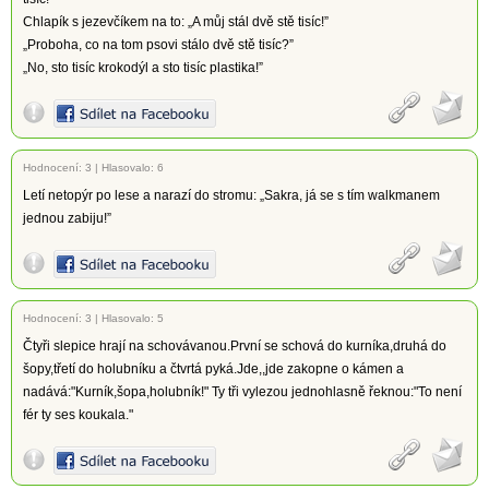
Chlapík s jezevčíkem na to: „A můj stál dvě stě tisíc!”
„Proboha, co na tom psovi stálo dvě stě tisíc?”
„No, sto tisíc krokodýl a sto tisíc plastika!”
Hodnocení:
3
|
Hlasovalo: 6
Letí netopýr po lese a narazí do stromu: „Sakra, já se s tím walkmanem
jednou zabiju!”
Hodnocení:
3
|
Hlasovalo: 5
Čtyři slepice hrají na schovávanou.První se schová do kurníka,druhá do
šopy,třetí do holubníku a čtvrtá pyká.Jde,,jde zakopne o kámen a
nadává:"Kurník,šopa,holubník!" Ty tři vylezou jednohlasně řeknou:"To není
fér ty ses koukala."