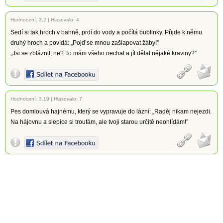
Hodnocení:
3.2
|
Hlasovalo: 4
Sedí si tak hroch v bahně, prdí do vody a počítá bublinky. Přijde k němu
druhý hroch a povídá: „Pojď se mnou zašlapovat žáby!”
„Jsi se zbláznil, ne? To mám všeho nechat a jít dělat nějaké kraviny?”
Hodnocení:
3.19
|
Hlasovalo: 7
Pes domlouvá hajnému, který se vypravuje do lázní: „Raděj nikam nejezdi.
Na hájovnu a slepice si troufám, ale tvoji starou určitě neohlídám!”