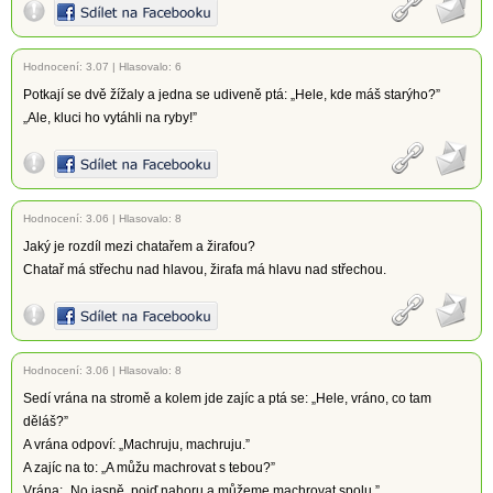
Hodnocení:
3.07
|
Hlasovalo: 6
Potkají se dvě žížaly a jedna se udiveně ptá: „Hele, kde máš starýho?”
„Ale, kluci ho vytáhli na ryby!”
Hodnocení:
3.06
|
Hlasovalo: 8
Jaký je rozdíl mezi chatařem a žirafou?
Chatař má střechu nad hlavou, žirafa má hlavu nad střechou.
Hodnocení:
3.06
|
Hlasovalo: 8
Sedí vrána na stromě a kolem jde zajíc a ptá se: „Hele, vráno, co tam
děláš?”
A vrána odpoví: „Machruju, machruju.”
A zajíc na to: „A můžu machrovat s tebou?”
Vrána: „No jasně, pojď nahoru a můžeme machrovat spolu.”