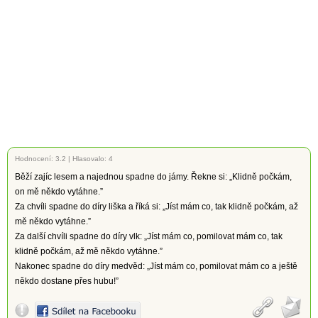
Hodnocení:
3.2
|
Hlasovalo: 4
Běží zajíc lesem a najednou spadne do jámy. Řekne si: „Klidně počkám,
on mě někdo vytáhne.”
Za chvíli spadne do díry liška a říká si: „Jíst mám co, tak klidně počkám, až
mě někdo vytáhne.”
Za další chvíli spadne do díry vlk: „Jíst mám co, pomilovat mám co, tak
klidně počkám, až mě někdo vytáhne.”
Nakonec spadne do díry medvěd: „Jíst mám co, pomilovat mám co a ještě
někdo dostane přes hubu!”