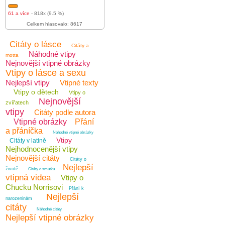
61 a více
- 818x (9.5 %)
Celkem hlasovalo: 8617
Citáty o lásce
Citáty a
Náhodné vtipy
motta
Nejnovější vtipné obrázky
Vtipy o lásce a sexu
Nejlepší vtipy
Vtipné texty
Vtipy o dětech
Vtipy o
Nejnovější
zvířatech
vtipy
Citáty podle autora
Vtipné obrázky
Přání
a přáníčka
Náhodné vtipné obrázky
Vtipy
Citáty v latině
Nejhodnocenější vtipy
Nejnovější citáty
Citáty o
Nejlepší
životě
Citáty o smutku
vtipná videa
Vtipy o
Chucku Norrisovi
Přání k
Nejlepší
narozeninám
citáty
Náhodné citáty
Nejlepší vtipné obrázky