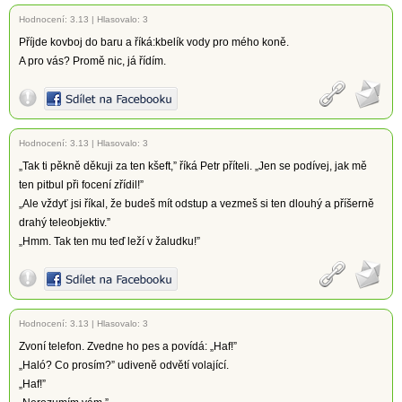
Hodnocení:
3.13
|
Hlasovalo: 3
Příjde kovboj do baru a říká:kbelík vody pro mého koně.
A pro vás? Promě nic, já řídím.
Hodnocení:
3.13
|
Hlasovalo: 3
„Tak ti pěkně děkuji za ten kšeft,” říká Petr příteli. „Jen se podívej, jak mě
ten pitbul při focení zřídil!”
„Ale vždyť jsi říkal, že budeš mít odstup a vezmeš si ten dlouhý a příšerně
drahý teleobjektiv.”
„Hmm. Tak ten mu teď leží v žaludku!”
Hodnocení:
3.13
|
Hlasovalo: 3
Zvoní telefon. Zvedne ho pes a povídá: „Haf!”
„Haló? Co prosím?” udiveně odvětí volající.
„Haf!”