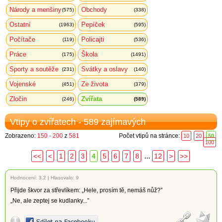
Národy a menšiny
Obchody
(575)
(338)
Ostatní
Pepíček
(1963)
(595)
Počítače
Policajti
(119)
(536)
Práce
Škola
(175)
(1491)
Sporty a soutěže
Svátky a oslavy
(231)
(140)
Vojenské
Ze života
(451)
(379)
Zločin
Zvířata
(246)
(589)
Vtipy o zvířatech - 589 zajímavých
Zobrazeno:
150 - 200
z
581
Počet vtipů na stránce:
10
20
50
100
...
<<
<
1
2
3
4
5
6
7
8
12
>
>>
Hodnocení:
3.2
|
Hlasovalo: 9
Přijde škvor za střevlíkem: „Hele, prosím tě, nemáš nůž?”
„Ne, ale zeptej se kudlanky...”