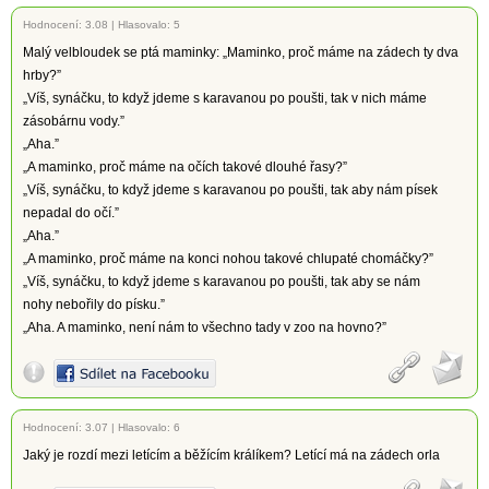
Hodnocení:
3.08
|
Hlasovalo: 5
Malý velbloudek se ptá maminky: „Maminko, proč máme na zádech ty dva
hrby?”
„Víš, synáčku, to když jdeme s karavanou po poušti, tak v nich máme
zásobárnu vody.”
„Aha.”
„A maminko, proč máme na očích takové dlouhé řasy?”
„Víš, synáčku, to když jdeme s karavanou po poušti, tak aby nám písek
nepadal do očí.”
„Aha.”
„A maminko, proč máme na konci nohou takové chlupaté chomáčky?”
„Víš, synáčku, to když jdeme s karavanou po poušti, tak aby se nám
nohy nebořily do písku.”
„Aha. A maminko, není nám to všechno tady v zoo na hovno?”
Hodnocení:
3.07
|
Hlasovalo: 6
Jaký je rozdí mezi letícím a běžícím králíkem? Letící má na zádech orla