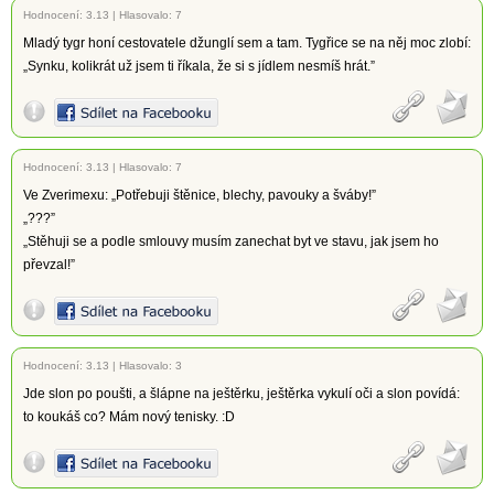
Hodnocení:
3.13
|
Hlasovalo: 7
Mladý tygr honí cestovatele džunglí sem a tam. Tygřice se na něj moc zlobí:
„Synku, kolikrát už jsem ti říkala, že si s jídlem nesmíš hrát.”
Hodnocení:
3.13
|
Hlasovalo: 7
Ve Zverimexu: „Potřebuji štěnice, blechy, pavouky a šváby!”
„???”
„Stěhuji se a podle smlouvy musím zanechat byt ve stavu, jak jsem ho
převzal!”
Hodnocení:
3.13
|
Hlasovalo: 3
Jde slon po poušti, a šlápne na ještěrku, ještěrka vykulí oči a slon povídá:
to koukáš co? Mám nový tenisky. :D