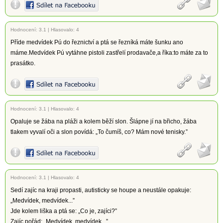
Hodnocení:
3.1
|
Hlasovalo: 4
Příde medvídek Pú do řeznictví a ptá se řezníká máte šunku ano
máme.Medvídek Pú vytáhne pistoli zastřelí prodavače,a říka:to máte za to
prasátko.
Hodnocení:
3.1
|
Hlasovalo: 4
Opaluje se žába na pláži a kolem běží slon. Šlápne jí na břicho, žába
tlakem vyvalí oči a slon povídá: „To čumíš, co? Mám nové tenisky.”
Hodnocení:
3.1
|
Hlasovalo: 4
Sedí zajíc na kraji propasti, autisticky se houpe a neustále opakuje:
„Medvídek, medvídek...”
Jde kolem liška a ptá se: „Co je, zajíci?”
Zajíc pořád: „Medvídek, medvídek...”