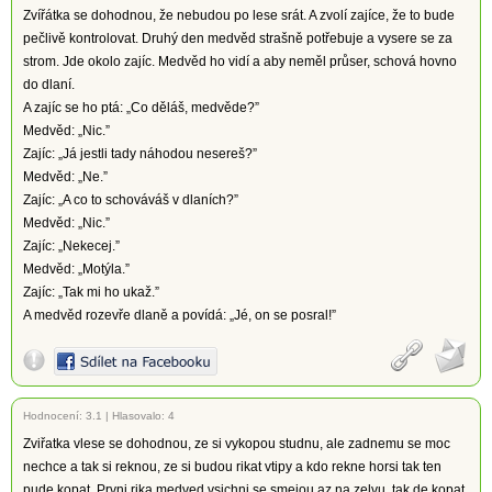
Zvířátka se dohodnou, že nebudou po lese srát. A zvolí zajíce, že to bude
pečlivě kontrolovat. Druhý den medvěd strašně potřebuje a vysere se za
strom. Jde okolo zajíc. Medvěd ho vidí a aby neměl průser, schová hovno
do dlaní.
A zajíc se ho ptá: „Co děláš, medvěde?”
Medvěd: „Nic.”
Zajíc: „Já jestli tady náhodou nesereš?”
Medvěd: „Ne.”
Zajíc: „A co to schováváš v dlaních?”
Medvěd: „Nic.”
Zajíc: „Nekecej.”
Medvěd: „Motýla.”
Zajíc: „Tak mi ho ukaž.”
A medvěd rozevře dlaně a povídá: „Jé, on se posral!”
Hodnocení:
3.1
|
Hlasovalo: 4
Zviřatka vlese se dohodnou, ze si vykopou studnu, ale zadnemu se moc
nechce a tak si reknou, ze si budou rikat vtipy a kdo rekne horsi tak ten
pude kopat. Prvni rika medved vsichni se smejou az na zelvu, tak de kopat.