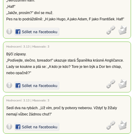
„Nerozumím vám.”
„Haf!”
„Jakže, prosím?” diví se muž.
Pes na to podrážděně: „H jako Hugo, A jako Adam, F jako František. Haf!”
Hodnocení:
3.13
|
Hlasovalo: 3
Býčí zápasy.
„Podívejte, slečno, toreador!” ukazuje stará Španělka krásné Angličance.
Lady se koukne a ptá se: „A kdo je kdo? Tore je ten býk a Dor ten chlap,
nebo opačně?”
Hodnocení:
3.13
|
Hlasovalo: 3
Sedí dva na rybách. „Už vím, proč ty potvory neberou. Vždyť ty žížaly
nemají vůbec žádnou chuť!”