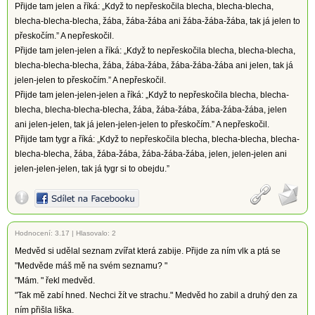
Přijde tam jelen a říká: „Když to nepřeskočila blecha, blecha-blecha,
blecha-blecha-blecha, žába, žába-žába ani žába-žába-žába, tak já jelen to
přeskočím.” A nepřeskočil.
Přijde tam jelen-jelen a říká: „Když to nepřeskočila blecha, blecha-blecha,
blecha-blecha-blecha, žába, žába-žába, žába-žába-žába ani jelen, tak já
jelen-jelen to přeskočím.” A nepřeskočil.
Přijde tam jelen-jelen-jelen a říká: „Když to nepřeskočila blecha, blecha-
blecha, blecha-blecha-blecha, žába, žába-žába, žába-žába-žába, jelen
ani jelen-jelen, tak já jelen-jelen-jelen to přeskočím.” A nepřeskočil.
Přijde tam tygr a říká: „Když to nepřeskočila blecha, blecha-blecha, blecha-
blecha-blecha, žába, žába-žába, žába-žába-žába, jelen, jelen-jelen ani
jelen-jelen-jelen, tak já tygr si to obejdu.”
Hodnocení:
3.17
|
Hlasovalo: 2
Medvěd si udělal seznam zvířat která zabije. Přijde za ním vlk a ptá se
"Medvěde máš mě na svém seznamu? "
"Mám. " řekl medvěd.
"Tak mě zabí hned. Nechci žít ve strachu." Medvěd ho zabil a druhý den za
ním přišla liška.