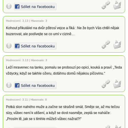
Hodnocení:
3.13
|
Hlasovalo: 3
Kohout přikutálel na dvůr pštrosí vejce a říká : Ne že bych Vás chtěl nějak
buzerovat, ale podívejte se co umí v cizině…
Hodnocení:
3.13
|
Hlasovalo: 3
Leží mravenec na tanku, pomalu se probouzí po opici, kouká a praví: „Teda
vždycky, když se takhle ožeru, dotáhnu domů nějakou píčovinu.”
Hodnocení:
3.11
|
Hlasovalo: 8
Potká slon nahého muže a začne se strašně smát. Směje se, až mu tečou
slzy, vůbec není k utišení, a když se dost nasměje, zeptá se naháče:
„Prosím tě, jak se s tímhle můžeš vůbec nažrat?!”