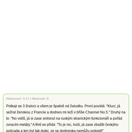
Hodnocení:
3.17
|
Hlasovalo: 8
Potkaji se 3 žraloci a všem je špatně od žaludku. První povídá: "Kluci, já
sežral ženskou z Francie a dodnes mi leží v břiše Channel No.5." Druhý na
to: "No vidíš, já si zase smlsnul na ruským stranickým funkcionáři a pořád
zvracím metály." A třetí se přidá: "To je nic, hoši, já zase zbaštil českýho
policajta a ten byl tak dutej, ze se dodneska nemůžu potopit!"