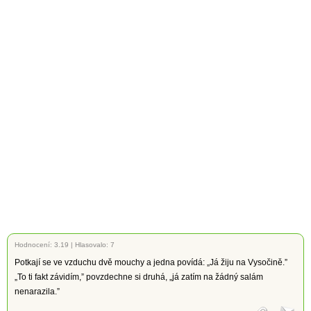
Hodnocení:
3.19
|
Hlasovalo: 7
Potkají se ve vzduchu dvě mouchy a jedna povídá: „Já žiju na Vysočině.”
„To ti fakt závidím,” povzdechne si druhá, „já zatím na žádný salám
nenarazila.”