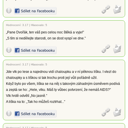
Hodnocení:
3.17
|
Hlasovalo: 5
„Pane Dvořák, ten váš pes celou noc štěká a vyje!”
„S tím si nedělejte starosti, on se dost vyspí ve dne.”
Hodnocení:
3.17
|
Hlasovalo: 5
Jde vlk po lese a najednou vidí chaloupku a v ní pěknou lišku. I vlezl do
chaloupky a s liškou si tak trochu proti její vůli pořádně užil.
Když bylo po všem, liška se na něj s takovým záhadným úsměvem podívá
a zeptá se ho: „Hele, vlku. Máš ty vůbec potvrzení, že nemáš AIDS?”
Vlk hrdě odvětí „No jasně.”
A liška na to: „Tak ho můžeš roztrhat...”
Hodnocení:
3.17
|
Hlasovalo: 5