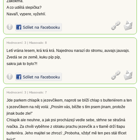
Zakokrhá.
A co udělá slepička?
Navaří, vypere, vyžehlí.
Hodnocení:
3
|
Hlasovalo: 8
Letí vrána lesem, krá krá krá. Najednou narazí do stromu, auvajs jauvajs.
Zvedá se ze země, kuku píp píp,
sakra jak to bylo?!
Hodnocení:
3
|
Hlasovalo: 7
Jde parkem chlapík s jezevčíkem, naproti se blíží chlap s bulteriérem a ten
s jezevčíkem na něj volá: „Prosím vás, běžte s tím psem jinam, protože
jinak bude zle!”
Chlapík ale neuhne, a jak psi procházejí vedle sebe, strhne se strašná
rvačka. Za chvíli vyběhne z oblaku prachu jezevčík a v tlamě drží tlapu
bulteriéra. Jeho majitel se zhrozí: „Proboha, vždyť mě ten pes stál třicet
tisíc!”