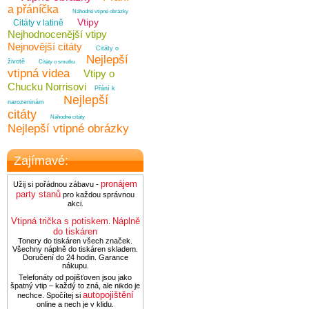
a přáníčka
Náhodné vtipné obrázky
Vtipy
Citáty v latině
Nejhodnocenější vtipy
Nejnovější citáty
Citáty o
Nejlepší
životě
Citáty o smutku
vtipná videa
Vtipy o
Chucku Norrisovi
Přání k
Nejlepší
narozeninám
citáty
Náhodné citáty
Nejlepší vtipné obrázky
Zajímavé:
pronájem
Užij si pořádnou zábavu -
party stanů
pro každou správnou
akci.
Vtipná trička s potiskem
Náplně
.
do tiskáren
Tonery do tiskáren všech značek.
Všechny náplně do tiskáren skladem.
Doručení do 24 hodin. Garance
nákupu.
Telefonáty od pojišťoven jsou jako
špatný vtip – každý to zná, ale nikdo je
autopojištění
nechce. Spočítej si
online a nech je v klidu.