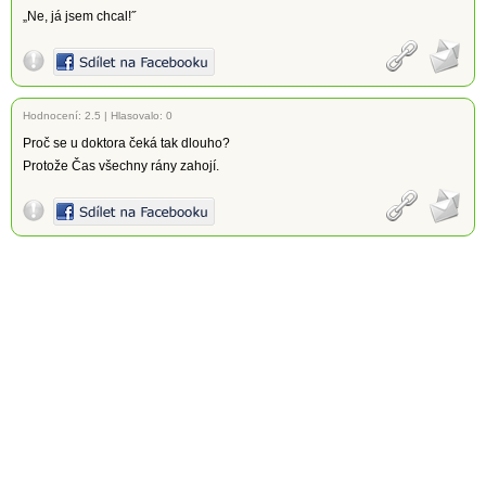
„Ne, já jsem chcal!˝
Hodnocení:
2.5
|
Hlasovalo: 0
Proč se u doktora čeká tak dlouho?
Protože Čas všechny rány zahojí.