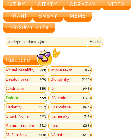
VTIPY
CITÁTY
OBRÁZKY
VIDEA
PŘÁNÍ
SMSKY
MEME
Návštěvní kniha
Kategorie
Vtipné básničky
Vtipné texty
(93)
(67)
Bezdomovci
Blondýnky
(169)
(1125)
Cestování
Děti
(386)
(448)
Doktoři
Důchodci
(772)
(123)
Hádanky
Hospodské
(557)
(644)
Chuck Norris
Kameňáky
(312)
(111)
Kultura a umění
Lordi
(441)
(268)
Muži a ženy
Námořníci
(908)
(219)