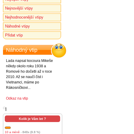
Nejnovější vtipy
Nejhodnocenější vtipy
Náhodné vtipy
Přidat vtip
Náhodný vtip
Lada napsal kocoura Mikeše
někdy okolo roku 1938 a
Romové ho dočetli až v roce
2010. Až se naučí číst i
Vietnamci, máme po
Rákosníčkovi...
Odkaz na vtip
l
Kolik je Vám let ?
10 a méně
- 848x (9.8 %)