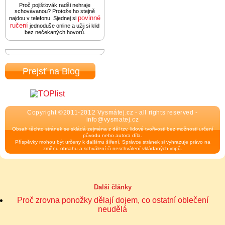
Proč pojišťovák radši nehraje
schovávanou? Protože ho stejně
povinné
najdou v telefonu. Sjednej si
ručení
jednoduše online a užij si klid
bez nečekaných hovorů.
Prejsť na Blog
Copyright ©2011-2012 Vysmátej.cz - all rights reserved -
info@vysmatej.cz
Obsah těchto stránek se skládá zejména z děl tzv. lidové tvořivosti bez možnosti určení
původu nebo autora díla.
Příspěvky mohou být určeny k dalšímu šíření. Správce stránek si vyhrazuje právo na
změnu obsahu a schválení či neschválení vkládaných vtipů.
Další články
Proč zrovna ponožky dělají dojem, co ostatní oblečení
neudělá