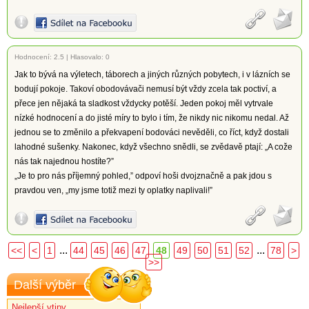
Hodnocení:
2.5
|
Hlasovalo: 0
Jak to bývá na výletech, táborech a jiných různých pobytech, i v lázních se
bodují pokoje. Takoví obodovávači nemusí být vždy zcela tak poctiví, a
přece jen nějaká ta sladkost vždycky potěší. Jeden pokoj měl vytrvale
nízké hodnocení a do jisté míry to bylo i tím, že nikdy nic nikomu nedal. Až
jednou se to změnilo a překvapení bodováci nevěděli, co říct, když dostali
lahodné sušenky. Nakonec, když všechno snědli, se zvědavě ptají: „A cože
nás tak najednou hostíte?”
„Je to pro nás příjemný pohled,” odpoví hoši dvojznačně a pak jdou s
pravdou ven, „my jsme totiž mezi ty oplatky naplivali!”
...
...
<<
<
1
44
45
46
47
48
49
50
51
52
78
>
>>
Další výběr
Nejlepší vtipy