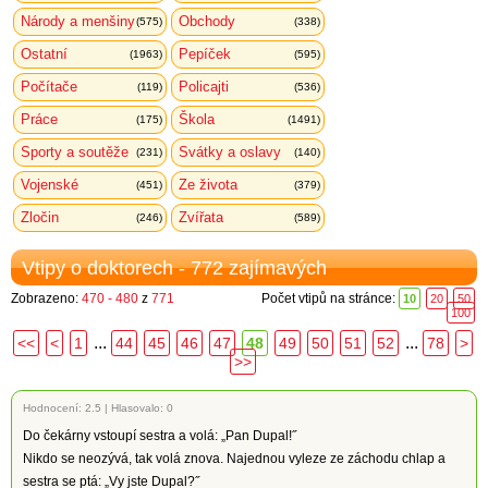
Národy a menšiny
Obchody
(575)
(338)
Ostatní
Pepíček
(1963)
(595)
Počítače
Policajti
(119)
(536)
Práce
Škola
(175)
(1491)
Sporty a soutěže
Svátky a oslavy
(231)
(140)
Vojenské
Ze života
(451)
(379)
Zločin
Zvířata
(246)
(589)
Vtipy o doktorech - 772 zajímavých
Zobrazeno:
470 - 480
z
771
Počet vtipů na stránce:
10
20
50
100
...
...
<<
<
1
44
45
46
47
48
49
50
51
52
78
>
>>
Hodnocení:
2.5
|
Hlasovalo: 0
Do čekárny vstoupí sestra a volá: „Pan Dupal!˝
Nikdo se neozývá, tak volá znova. Najednou vyleze ze záchodu chlap a
sestra se ptá: „Vy jste Dupal?˝