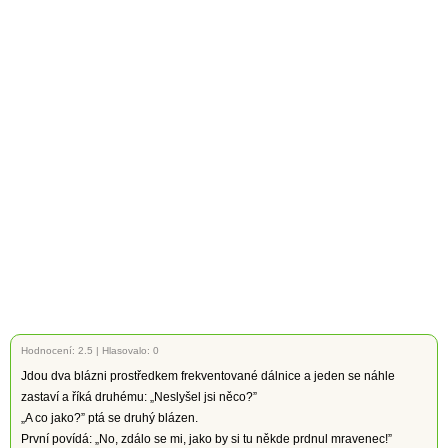
Hodnocení:
2.5
|
Hlasovalo: 0
Jdou dva blázni prostředkem frekventované dálnice a jeden se náhle
zastaví a říká druhému: „Neslyšel jsi něco?”
„A co jako?” ptá se druhý blázen.
První povídá: „No, zdálo se mi, jako by si tu někde prdnul mravenec!”