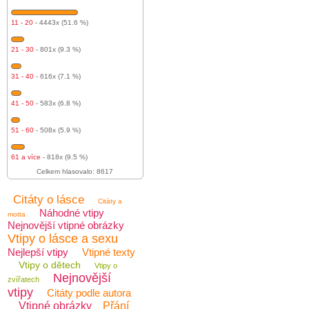
11 - 20
- 4443x (51.6 %)
21 - 30
- 801x (9.3 %)
31 - 40
- 616x (7.1 %)
41 - 50
- 583x (6.8 %)
51 - 60
- 508x (5.9 %)
61 a více
- 818x (9.5 %)
Celkem hlasovalo: 8617
Citáty o lásce
Citáty a
Náhodné vtipy
motta
Nejnovější vtipné obrázky
Vtipy o lásce a sexu
Nejlepší vtipy
Vtipné texty
Vtipy o dětech
Vtipy o
Nejnovější
zvířatech
vtipy
Citáty podle autora
Vtipné obrázky
Přání