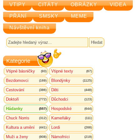
VTIPY
CITÁTY
OBRÁZKY
VIDEA
PŘÁNÍ
SMSKY
MEME
Návštěvní kniha
Kategorie
Vtipné básničky
Vtipné texty
(93)
(67)
Bezdomovci
Blondýnky
(169)
(1125)
Cestování
Děti
(386)
(448)
Doktoři
Důchodci
(772)
(123)
Hádanky
Hospodské
(557)
(644)
Chuck Norris
Kameňáky
(312)
(111)
Kultura a umění
Lordi
(441)
(268)
Muži a ženy
Námořníci
(908)
(219)