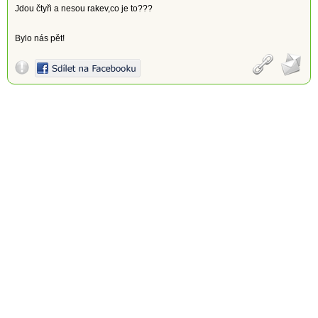
Jdou čtyři a nesou rakev,co je to???
Bylo nás pět!