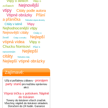
Vtipy o dětech
Vtipy o
Nejnovější
zvířatech
vtipy
Citáty podle autora
Vtipné obrázky
Přání
a přáníčka
Náhodné vtipné obrázky
Vtipy
Citáty v latině
Nejhodnocenější vtipy
Nejnovější citáty
Citáty o
Nejlepší
životě
Citáty o smutku
vtipná videa
Vtipy o
Chucku Norrisovi
Přání k
Nejlepší
narozeninám
citáty
Náhodné citáty
Nejlepší vtipné obrázky
Zajímavé:
pronájem
Užij si pořádnou zábavu -
party stanů
pro každou správnou
akci.
Vtipná trička s potiskem
Náplně
.
do tiskáren
Tonery do tiskáren všech značek.
Všechny náplně do tiskáren skladem.
Doručení do 24 hodin. Garance