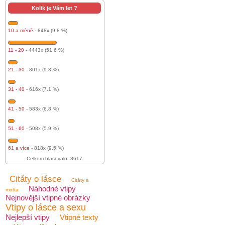
Kolik je Vám let ?
10 a méně
- 848x (9.8 %)
11 - 20
- 4443x (51.6 %)
21 - 30
- 801x (9.3 %)
31 - 40
- 616x (7.1 %)
41 - 50
- 583x (6.8 %)
51 - 60
- 508x (5.9 %)
61 a více
- 818x (9.5 %)
Celkem hlasovalo: 8617
Citáty o lásce
Citáty a
Náhodné vtipy
motta
Nejnovější vtipné obrázky
Vtipy o lásce a sexu
Nejlepší vtipy
Vtipné texty