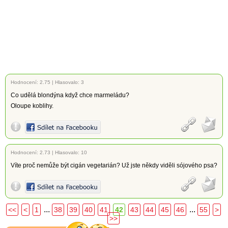
Hodnocení:
2.75
|
Hlasovalo: 3
Co udělá blondýna když chce marmeládu?
Oloupe koblihy.
Hodnocení:
2.73
|
Hlasovalo: 10
Víte proč nemůže být cigán vegetarián? Už jste někdy viděli sójového psa?
...
...
<<
<
1
38
39
40
41
42
43
44
45
46
55
>
>>