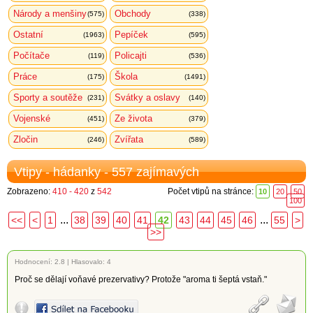
Národy a menšiny
Obchody
(575)
(338)
Ostatní
Pepíček
(1963)
(595)
Počítače
Policajti
(119)
(536)
Práce
Škola
(175)
(1491)
Sporty a soutěže
Svátky a oslavy
(231)
(140)
Vojenské
Ze života
(451)
(379)
Zločin
Zvířata
(246)
(589)
Vtipy - hádanky - 557 zajímavých
Zobrazeno:
410 - 420
z
542
Počet vtipů na stránce:
10
20
50
100
...
...
<<
<
1
38
39
40
41
42
43
44
45
46
55
>
>>
Hodnocení:
2.8
|
Hlasovalo: 4
Proč se dělají voňavé prezervativy? Protože "aroma ti šeptá vstaň."