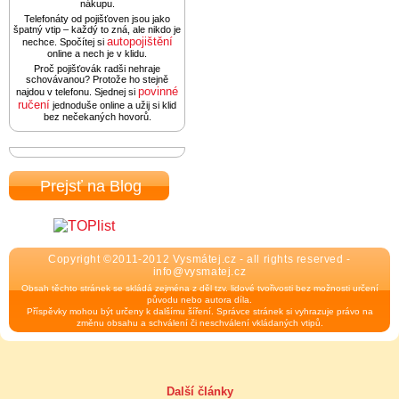
nákupu.
Telefonáty od pojišťoven jsou jako
špatný vtip – každý to zná, ale nikdo je
autopojištění
nechce. Spočítej si
online a nech je v klidu.
Proč pojišťovák radši nehraje
schovávanou? Protože ho stejně
povinné
najdou v telefonu. Sjednej si
ručení
jednoduše online a užij si klid
bez nečekaných hovorů.
Prejsť na Blog
Copyright ©2011-2012 Vysmátej.cz - all rights reserved -
info@vysmatej.cz
Obsah těchto stránek se skládá zejména z děl tzv. lidové tvořivosti bez možnosti určení
původu nebo autora díla.
Příspěvky mohou být určeny k dalšímu šíření. Správce stránek si vyhrazuje právo na
změnu obsahu a schválení či neschválení vkládaných vtipů.
Další články