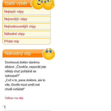
Další výběr
Nejlepší vtipy
Nejnovější vtipy
Nejhodnocenější vtipy
Náhodné vtipy
Přidat vtip
Náhodný vtip
Domlouvá doktor starému
dědovi: „Člověče, nepocítil jste
někdy chuť pořádně se
vykoupat?”
„Což o to, pane doktore, ale to
víte, člověk musí umět své
chutě ovládat!”
Odkaz na vtip
l