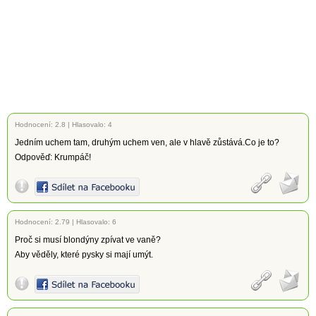
Hodnocení:
2.8
|
Hlasovalo: 4
Jedním uchem tam, druhým uchem ven, ale v hlavě zůstává.Co je to?
Odpověď: Krumpáč!
Hodnocení:
2.79
|
Hlasovalo: 6
Proč si musí blondýny zpívat ve vaně?
Aby věděly, které pysky si mají umýt.