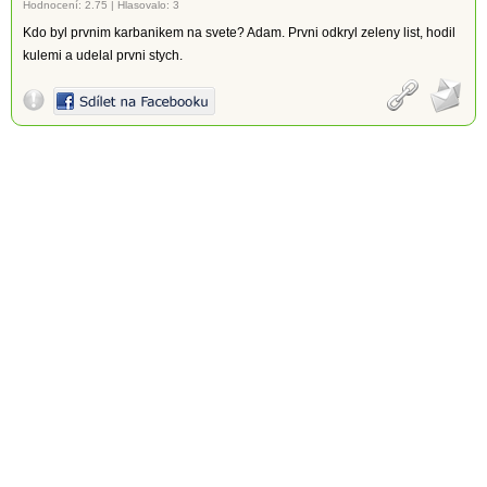
Hodnocení:
2.75
|
Hlasovalo: 3
Kdo byl prvnim karbanikem na svete? Adam. Prvni odkryl zeleny list, hodil
kulemi a udelal prvni stych.