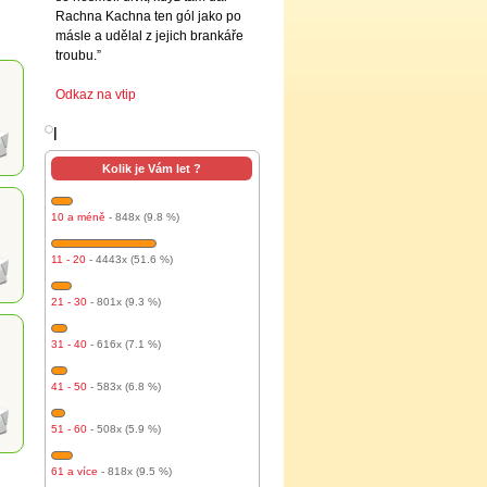
Rachna Kachna ten gól jako po
másle a udělal z jejich brankáře
troubu.”
Odkaz na vtip
l
Kolik je Vám let ?
10 a méně
- 848x (9.8 %)
11 - 20
- 4443x (51.6 %)
21 - 30
- 801x (9.3 %)
31 - 40
- 616x (7.1 %)
41 - 50
- 583x (6.8 %)
51 - 60
- 508x (5.9 %)
61 a více
- 818x (9.5 %)