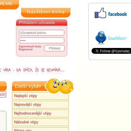
MEME
Návštěvní kniha
Přihlášení uživatele
Zapomenuté heslo
Registrovat
Další výběr
100
Nejlepší vtipy
Nejnovější vtipy
Nejhodnocenější vtipy
Náhodné vtipy
Přidat vtip