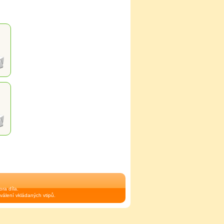
ra díla.
válení vkládaných vtipů.