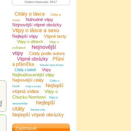
Celkem hlasovalo: 8617
Citáty o lásce
Citáty a
Náhodné vtipy
motta
Nejnovější vtipné obrázky
Vtipy o lásce a sexu
Nejlepší vtipy
Vtipné texty
Vtipy o dětech
Vtipy o
Nejnovější
zvířatech
vtipy
Citáty podle autora
Vtipné obrázky
Přání
a přáníčka
Náhodné vtipné obrázky
Vtipy
Citáty v latině
Nejhodnocenější vtipy
Nejnovější citáty
Citáty o
Nejlepší
životě
Citáty o smutku
vtipná videa
Vtipy o
Chucku Norrisovi
Přání k
Nejlepší
narozeninám
citáty
Náhodné citáty
Nejlepší vtipné obrázky
Zajímavé: