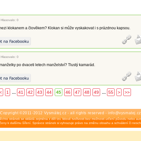
|
Hlasovalo: 0
l mezi klokanem a člověkem? Klokan si může vyskakovat i s prázdnou kapsou.
|
Hlasovalo: 0
manželky po dvaceti letech manželství? Tlustý kamarád.
...
...
<
1
41
42
43
44
45
46
47
48
49
55
>
>>
Copyright ©2011-2012 Vysmátej.cz - all rights reserved - info@vysmatej.cz
ěchto stránek se skládá zejména z děl tzv. lidové tvořivosti bez možnosti určení původu nebo auto
eny k dalšímu šíření. Správce stránek si vyhrazuje právo na změnu obsahu a schválení či nesch