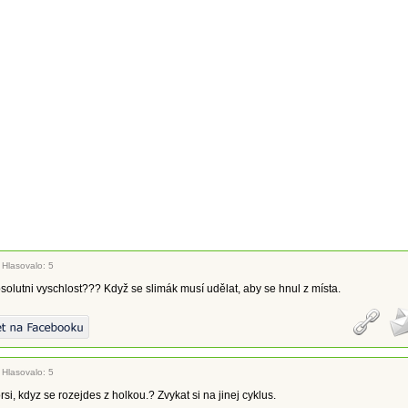
|
Hlasovalo: 5
absolutni vyschlost??? Když se slimák musí udělat, aby se hnul z místa.
|
Hlasovalo: 5
rsi, kdyz se rozejdes z holkou.? Zvykat si na jinej cyklus.