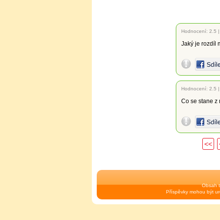
Hodnocení:
2.5
Jaký je rozdí
Hodnocení:
2.5
Co se stane z 
<<
Obsah t
Příspěvky mohou být urč