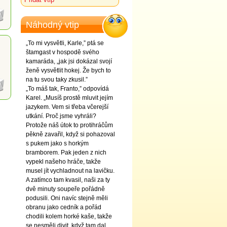
Náhodný vtip
„To mi vysvětli, Karle,” ptá se
štamgast v hospodě svého
kamaráda, „jak jsi dokázal svojí
ženě vysvětlit hokej. Že bych to
na tu svou taky zkusil.”
„To máš tak, Franto,” odpovídá
Karel. „Musíš prostě mluvit jejím
jazykem. Vem si třeba včerejší
utkání. Proč jsme vyhráli?
Protože náš útok to protihráčům
pěkně zavařil, když si pohazoval
s pukem jako s horkým
bramborem. Pak jeden z nich
vypekl našeho hráče, takže
musel jít vychladnout na lavičku.
A zatímco tam kvasil, naši za ty
dvě minuty soupeře pořádně
podusili. Oni navíc stejně měli
obranu jako cedník a pořád
chodili kolem horké kaše, takže
se nesměli divit, když tam dal