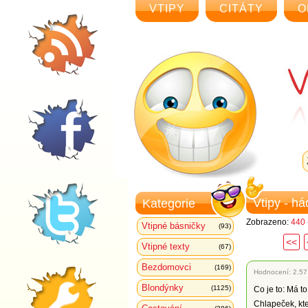
VTIPY
CITÁTY
O
Vtipy - h
Kategorie
Zobrazeno:
440 
Vtipné básničky
(93)
<<
Vtipné texty
(67)
Bezdomovci
(169)
Hodnocení:
2.57
Blondýnky
(1125)
Co je to: Má t
Chlapeček, kte