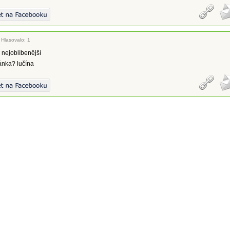
|
Hlasovalo: 1
 nejoblíbenější
nka? lučína