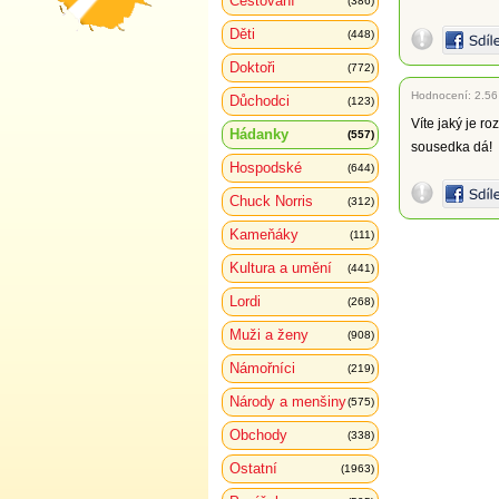
Cestování
(386)
Děti
(448)
Doktoři
(772)
Hodnocení:
2.56
Důchodci
(123)
Víte jaký je 
Hádanky
(557)
sousedka dá!
Hospodské
(644)
Chuck Norris
(312)
Kameňáky
(111)
Kultura a umění
(441)
Lordi
(268)
Muži a ženy
(908)
Námořníci
(219)
Národy a menšiny
(575)
Obchody
(338)
Ostatní
(1963)