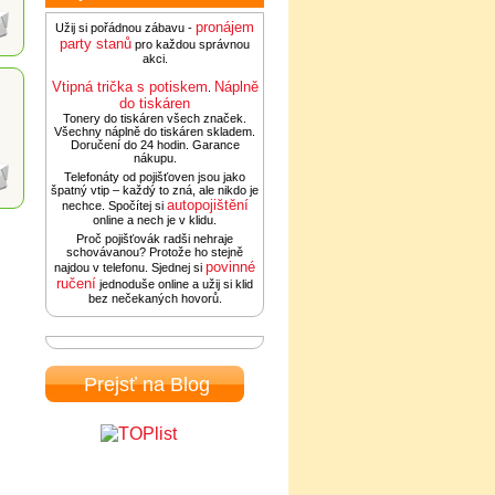
pronájem
Užij si pořádnou zábavu -
party stanů
pro každou správnou
akci.
Vtipná trička s potiskem
Náplně
.
do tiskáren
Tonery do tiskáren všech značek.
Všechny náplně do tiskáren skladem.
Doručení do 24 hodin. Garance
nákupu.
Telefonáty od pojišťoven jsou jako
špatný vtip – každý to zná, ale nikdo je
autopojištění
nechce. Spočítej si
online a nech je v klidu.
Proč pojišťovák radši nehraje
schovávanou? Protože ho stejně
povinné
najdou v telefonu. Sjednej si
ručení
jednoduše online a užij si klid
bez nečekaných hovorů.
Prejsť na Blog