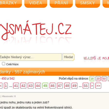
BRÁZKY
VIDEA
PŘÁNÍ
SMSKY
Celá fráze
ádanky - 557 zajímavých
- 450
z
542
Počet vtipů na stránce:
10
20
50
...
...
<
1
41
42
43
44
45
46
47
48
49
55
>
>>
|
Hlasovalo: 6
o jednu nohu, jednu ruku a jeden zub?
rý spadl ze skateboardu na velmi frekventované silnici.