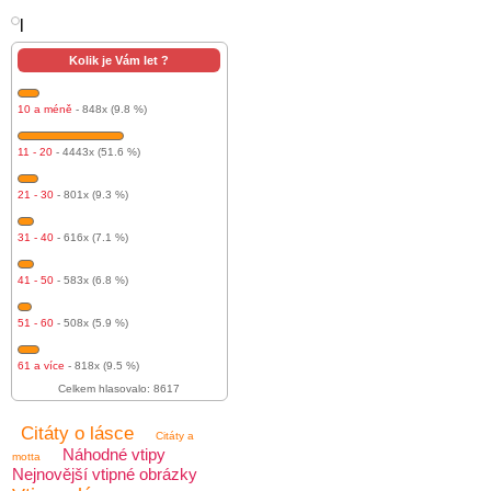
l
Kolik je Vám let ?
10 a méně
- 848x (9.8 %)
11 - 20
- 4443x (51.6 %)
21 - 30
- 801x (9.3 %)
31 - 40
- 616x (7.1 %)
41 - 50
- 583x (6.8 %)
51 - 60
- 508x (5.9 %)
61 a více
- 818x (9.5 %)
Celkem hlasovalo: 8617
Citáty o lásce
Citáty a
Náhodné vtipy
motta
Nejnovější vtipné obrázky