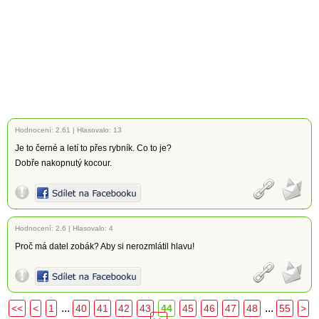
Hodnocení:
2.61
|
Hlasovalo: 13
Je to černé a letí to přes rybník. Co to je?
Dobře nakopnutý kocour.
Hodnocení:
2.6
|
Hlasovalo: 4
Proč má datel zobák? Aby si nerozmlátil hlavu!
...
...
<<
<
1
40
41
42
43
44
45
46
47
48
55
>