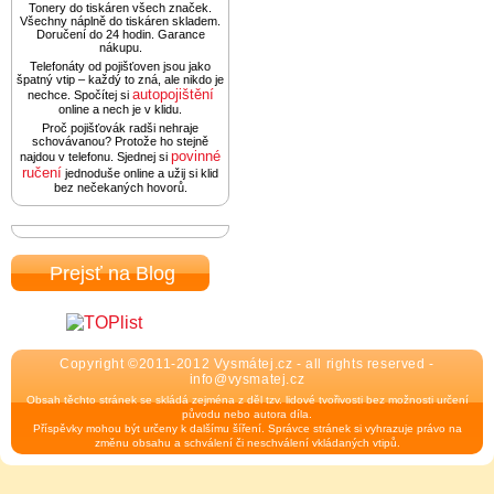
Tonery do tiskáren všech značek.
Všechny náplně do tiskáren skladem.
Doručení do 24 hodin. Garance
nákupu.
Telefonáty od pojišťoven jsou jako
špatný vtip – každý to zná, ale nikdo je
autopojištění
nechce. Spočítej si
online a nech je v klidu.
Proč pojišťovák radši nehraje
schovávanou? Protože ho stejně
povinné
najdou v telefonu. Sjednej si
ručení
jednoduše online a užij si klid
bez nečekaných hovorů.
Prejsť na Blog
Copyright ©2011-2012 Vysmátej.cz - all rights reserved -
info@vysmatej.cz
Obsah těchto stránek se skládá zejména z děl tzv. lidové tvořivosti bez možnosti určení
původu nebo autora díla.
Příspěvky mohou být určeny k dalšímu šíření. Správce stránek si vyhrazuje právo na
změnu obsahu a schválení či neschválení vkládaných vtipů.