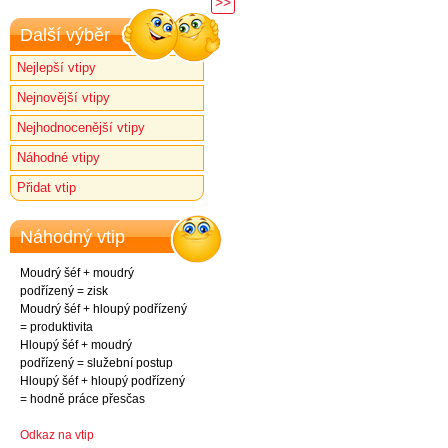
>>
Další výběr
Nejlepší vtipy
Nejnovější vtipy
Nejhodnocenější vtipy
Náhodné vtipy
Přidat vtip
Náhodný vtip
Moudrý šéf + moudrý
podřízený = zisk
Moudrý šéf + hloupý podřízený
= produktivita
Hloupý šéf + moudrý
podřízený = služební postup
Hloupý šéf + hloupý podřízený
= hodně práce přesčas
Odkaz na vtip