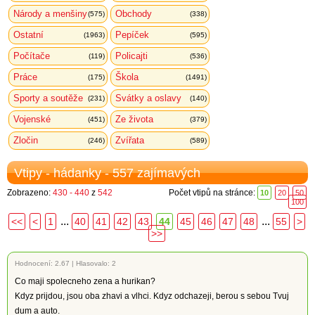
Národy a menšiny
Obchody
(575)
(338)
Ostatní
Pepíček
(1963)
(595)
Počítače
Policajti
(119)
(536)
Práce
Škola
(175)
(1491)
Sporty a soutěže
Svátky a oslavy
(231)
(140)
Vojenské
Ze života
(451)
(379)
Zločin
Zvířata
(246)
(589)
Vtipy - hádanky - 557 zajímavých
Zobrazeno:
430 - 440
z
542
Počet vtipů na stránce:
10
20
50
100
...
...
<<
<
1
40
41
42
43
44
45
46
47
48
55
>
>>
Hodnocení:
2.67
|
Hlasovalo: 2
Co maji spolecneho zena a hurikan?
Kdyz prijdou, jsou oba zhavi a vlhci. Kdyz odchazeji, berou s sebou Tvuj
dum a auto.