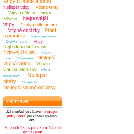
Vtipy o lásce a sexu
Nejlepší vtipy
Vtipné texty
Vtipy o dětech
Vtipy o
Nejnovější
zvířatech
vtipy
Citáty podle autora
Vtipné obrázky
Přání
a přáníčka
Náhodné vtipné obrázky
Vtipy
Citáty v latině
Nejhodnocenější vtipy
Nejnovější citáty
Citáty o
Nejlepší
životě
Citáty o smutku
vtipná videa
Vtipy o
Chucku Norrisovi
Přání k
Nejlepší
narozeninám
citáty
Náhodné citáty
Nejlepší vtipné obrázky
Zajímavé:
pronájem
Užij si pořádnou zábavu -
party stanů
pro každou správnou
akci.
Vtipná trička s potiskem
Náplně
.
do tiskáren