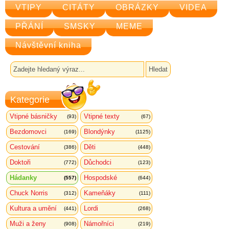
VTIPY
CITÁTY
OBRÁZKY
VIDEA
PŘÁNÍ
SMSKY
MEME
Návštěvní kniha
Kategorie
Vtipné básničky
Vtipné texty
(93)
(67)
Bezdomovci
Blondýnky
(169)
(1125)
Cestování
Děti
(386)
(448)
Doktoři
Důchodci
(772)
(123)
Hádanky
Hospodské
(557)
(644)
Chuck Norris
Kameňáky
(312)
(111)
Kultura a umění
Lordi
(441)
(268)
Muži a ženy
Námořníci
(908)
(219)