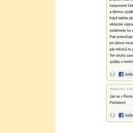
harpunami ček
a táhnou zpátky
Když takhle jdo
vědecké výprav
netáhnete ho z
Pak pokračuje 
jim táhne mnoh
pár měsíců tu j
Ten druhý zavr
zpátky u moře!
Hodnocení:
3.89
Jak se v Řeck
Páčidlem!