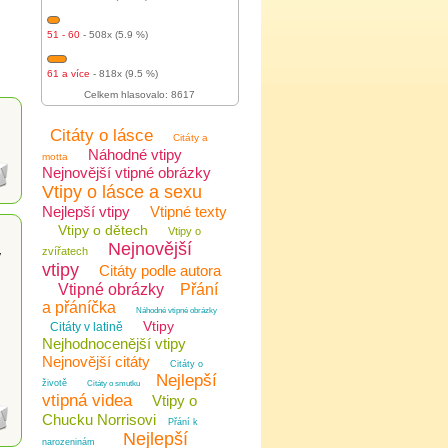
51 - 60
- 508x (5.9 %)
61 a více
- 818x (9.5 %)
Celkem hlasovalo: 8617
Citáty o lásce
Citáty a
Náhodné vtipy
motta
Nejnovější vtipné obrázky
Vtipy o lásce a sexu
Nejlepší vtipy
Vtipné texty
Vtipy o dětech
Vtipy o
Nejnovější
zvířatech
y
vtipy
Citáty podle autora
Vtipné obrázky
Přání
a přáníčka
Náhodné vtipné obrázky
Vtipy
Citáty v latině
Nejhodnocenější vtipy
Nejnovější citáty
Citáty o
Nejlepší
životě
Citáty o smutku
vtipná videa
Vtipy o
Chucku Norrisovi
Přání k
Nejlepší
narozeninám