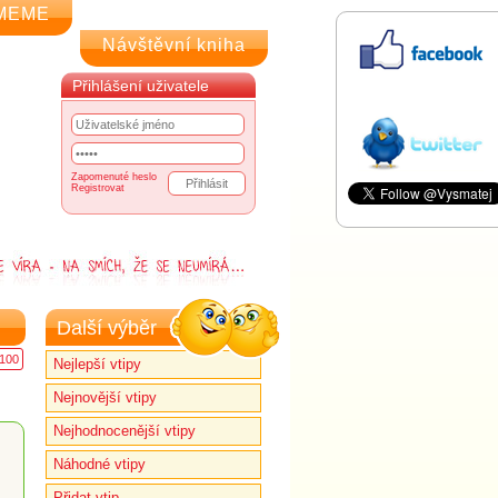
MEME
Návštěvní kniha
Přihlášení uživatele
Zapomenuté heslo
Registrovat
Další výběr
100
Nejlepší vtipy
Nejnovější vtipy
Nejhodnocenější vtipy
Náhodné vtipy
Přidat vtip