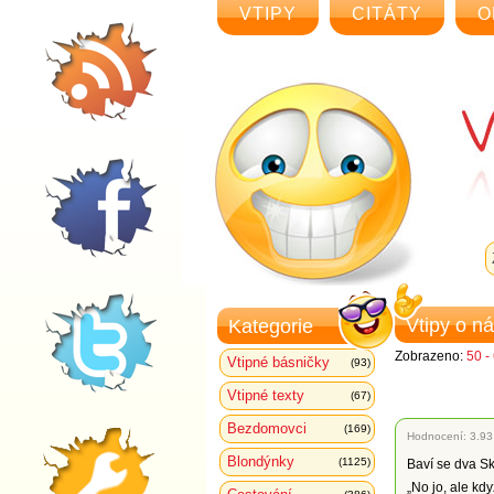
VTIPY
CITÁTY
O
Vtipy o n
Kategorie
Zobrazeno:
50 -
Vtipné básničky
(93)
Vtipné texty
(67)
Bezdomovci
(169)
Hodnocení:
3.93
Blondýnky
(1125)
Baví se dva Sko
„No jo, ale kdy