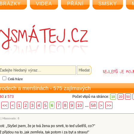
BRÁZKY
VIDEA
PŘÁNÍ
SMSKY
Celá fráze
árodech a menšinách - 575 zajímavých
 60
z
573
Počet vtipů na stránce:
10
20
50
...
<<
<
1
2
3
4
5
6
7
8
9
10
58
>
>>
|
Hlasovalo: 6
ti: „Slyšel jsem, že je tvá žena po smrti, to teď ušetříš, co?”
ž přijdou na to, jak zemřela, tak potom i za byt a stravu!”