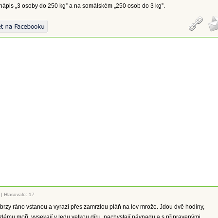
nápis „3 osoby do 250 kg” a na somálském „250 osob do 3 kg”.
|
Hlasovalo: 17
rzy ráno vstanou a vyrazí přes zamrzlou pláň na lov mrože. Jdou dvě hodiny,
zlému moři, vysekají v ledu velkou díru, nachystají návnadu a s připravenými