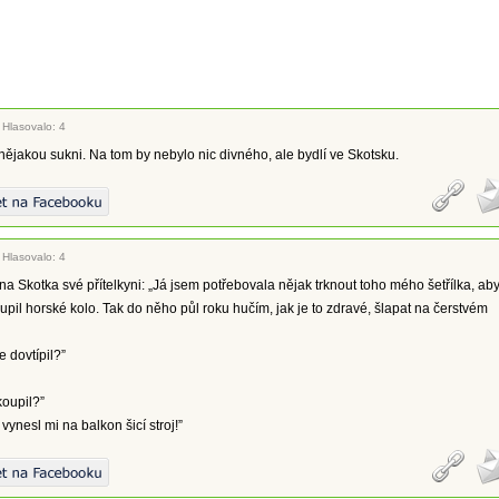
|
Hlasovalo: 4
ějakou sukni. Na tom by nebylo nic divného, ale bydlí ve Skotsku.
|
Hlasovalo: 4
na Skotka své přítelkyni: „Já jsem potřebovala nějak trknout toho mého šetřílka, ab
pil horské kolo. Tak do něho půl roku hučím, jak je to zdravé, šlapat na čerstvém
e dovtípil?”
 koupil?”
 vynesl mi na balkon šicí stroj!”