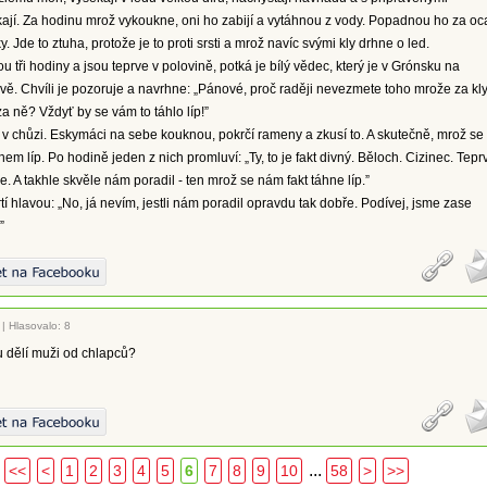
ají. Za hodinu mrož vykoukne, oni ho zabijí a vytáhnou z vody. Popadnou ho za oc
. Jde to ztuha, protože je to proti srsti a mrož navíc svými kly drhne o led.
u tři hodiny a jsou teprve v polovině, potká je bílý vědec, který je v Grónsku na
ě. Chvíli je pozoruje a navrhne: „Pánové, proč raději nevezmete toho mrože za kly
a ně? Vždyť by se vám to táhlo líp!”
v chůzi. Eskymáci na sebe kouknou, pokrčí rameny a zkusí to. A skutečně, mrož se
em líp. Po hodině jeden z nich promluví: „Ty, to je fakt divný. Běloch. Cizinec. Tepr
e. A takhle skvěle nám poradil - ten mrož se nám fakt táhne líp.”
tí hlavou: „No, já nevím, jestli nám poradil opravdu tak dobře. Podívej, jsme zase
”
|
Hlasovalo: 8
u dělí muži od chlapců?
...
<<
<
1
2
3
4
5
6
7
8
9
10
58
>
>>