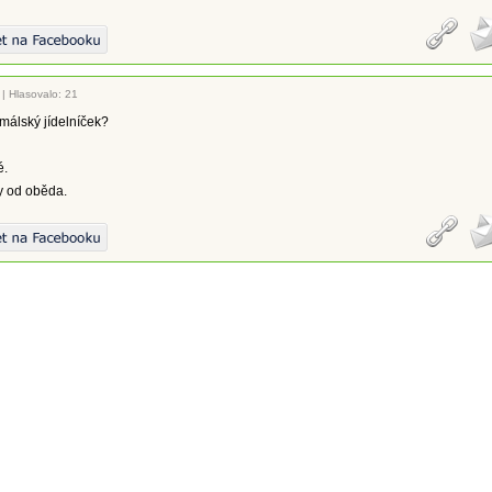
|
Hlasovalo: 21
málský jídelníček?
é.
y od oběda.