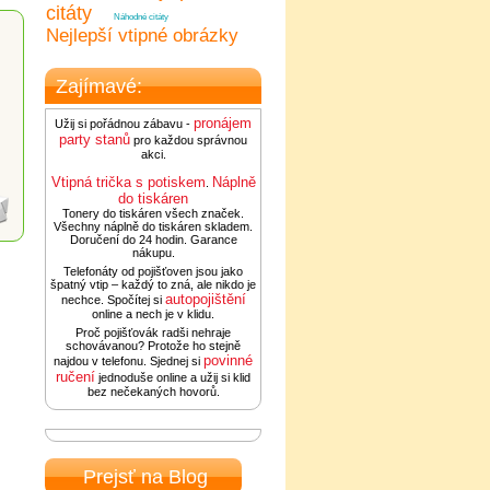
citáty
Náhodné citáty
Nejlepší vtipné obrázky
Zajímavé:
pronájem
Užij si pořádnou zábavu -
party stanů
pro každou správnou
akci.
Vtipná trička s potiskem
Náplně
.
do tiskáren
Tonery do tiskáren všech značek.
Všechny náplně do tiskáren skladem.
Doručení do 24 hodin. Garance
nákupu.
Telefonáty od pojišťoven jsou jako
špatný vtip – každý to zná, ale nikdo je
autopojištění
nechce. Spočítej si
online a nech je v klidu.
Proč pojišťovák radši nehraje
schovávanou? Protože ho stejně
povinné
najdou v telefonu. Sjednej si
ručení
jednoduše online a užij si klid
bez nečekaných hovorů.
Prejsť na Blog