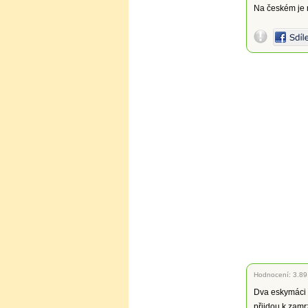
Na českém je 
Hodnocení:
3.89
Dva eskymáci b
přijdou k zamr