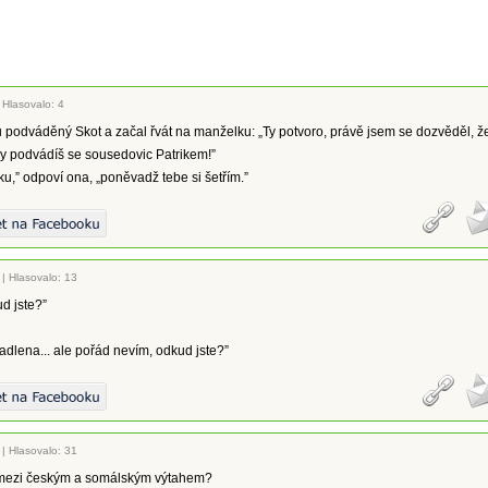
|
Hlasovalo: 4
mů podváděný Skot a začal řvát na manželku: „Ty potvoro, právě jsem se dozvěděl, ž
ky podvádíš se sousedovic Patrikem!”
čku,” odpoví ona, „poněvadž tebe si šetřím.”
|
Hlasovalo: 13
d jste?”
radlena... ale pořád nevím, odkud jste?”
|
Hlasovalo: 31
l mezi českým a somálským výtahem?