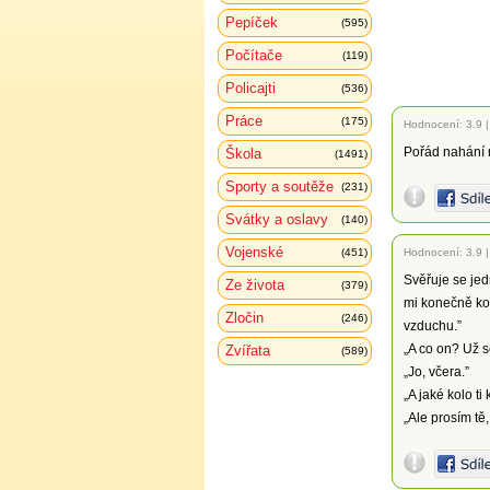
Pepíček
(595)
Počítače
(119)
Policajti
(536)
Práce
(175)
Hodnocení:
3.9
Pořád nahání n
Škola
(1491)
Sporty a soutěže
(231)
Svátky a oslavy
(140)
Vojenské
(451)
Hodnocení:
3.9
Svěřuje se jed
Ze života
(379)
mi konečně kou
Zločin
(246)
vzduchu.”
„A co on? Už s
Zvířata
(589)
„Jo, včera.”
„A jaké kolo ti
„Ale prosím tě,