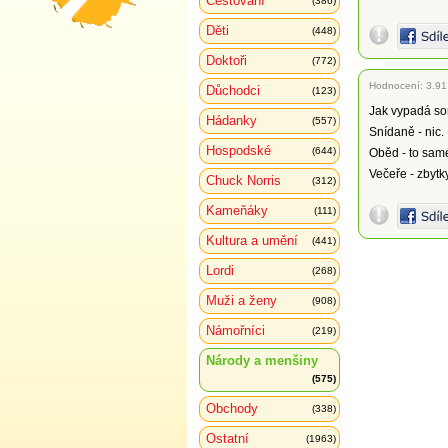
Cestování
(386)
Děti
(448)
Doktoři
(772)
Hodnocení:
3.91
Důchodci
(123)
Jak vypadá so
Hádanky
(557)
Snídaně - nic.
Hospodské
(644)
Oběd - to sam
Večeře - zbytk
Chuck Norris
(312)
Kameňáky
(111)
Kultura a umění
(441)
Lordi
(268)
Muži a ženy
(908)
Námořníci
(219)
Národy a menšiny
(575)
Obchody
(338)
Ostatní
(1963)