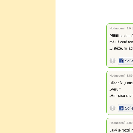
Hodnocení:
3.9
Přiřítil se do
mě už celé ro
„Jistěže, milá
Hodnocení:
3.89
Úředník: „Odku
„Peru.”
„Hm, píšu si p
Hodnocení:
3.89
Jaký je rozdí