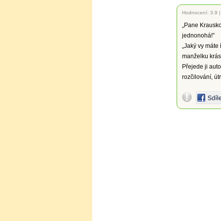
Hodnocení:
3.9
„Pane Krauskop
jednonohá!”
„Jaký vy máte 
manželku krás
Přejede ji aut
rozčilování, útr