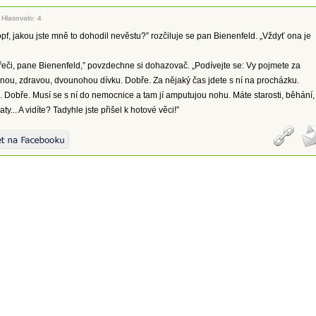
|
Hlasovalo: 4
f, jakou jste mně to dohodil nevěstu?” rozčiluje se pan Bienenfeld. „Vždyť ona je
řeči, pane Bienenfeld,” povzdechne si dohazovač. „Podívejte se: Vy pojmete za
nou, zdravou, dvounohou dívku. Dobře. Za nějaký čas jdete s ní na procházku.
o. Dobře. Musí se s ní do nemocnice a tam jí amputujou nohu. Máte starosti, běhání,
aty... A vidíte? Tadyhle jste přišel k hotové věci!”