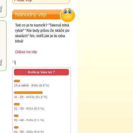
Náhodný vtip
Tati co je to kamzík? "Taková blbá
ryba!" "Ale tady píšou že skáče po
skalách" No, vidíš jak je ta ryba
blbá!
Odkaz na vtip
l
Kolik je Vám let ?
10 a méně
- 848x (9.8 %)
11 - 20
- 4443x (51.6 %)
21 - 30
- 801x (9.3 %)
31 - 40
- 616x (7.1 %)
41 - 50
- 583x (6.8 %)