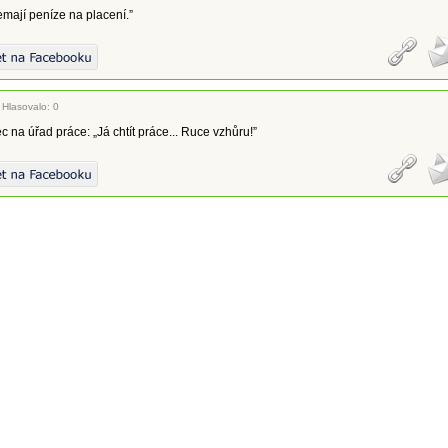
mají peníze na placení.”
|
Hlasovalo: 0
c na úřad práce: „Já chtít práce... Ruce vzhůru!”