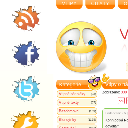
VTIPY
CITÁTY
O
Vtipy o n
Kategorie
Zobrazeno:
330 
Vtipné básničky
(93)
<<
Vtipné texty
(67)
Bezdomovci
(169)
Hodnocení:
2.5
Blondýnky
(1125)
Kohn potká Rou
dovolit?”