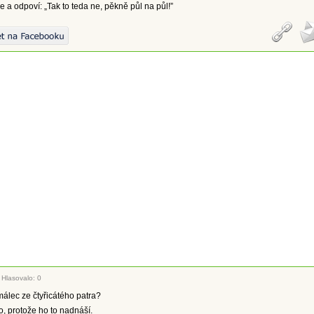
 a odpoví: „Tak to teda ne, pěkně půl na půl!”
|
Hlasovalo: 0
lec ze čtyřicátého patra?
, protože ho to nadnáší.