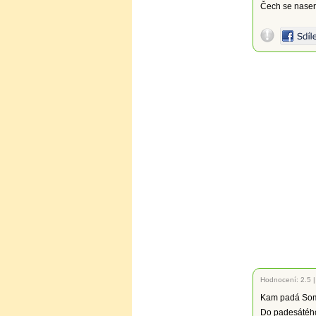
Čech se nasere
Hodnocení:
2.5
Kam padá Somá
Do padesátého