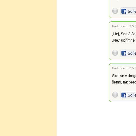
Hodnocení:
2.5
„Hej, Somálče,
„Ne,” upřímně 
Hodnocení:
2.5
Skot se v drog
šetrní, tak per