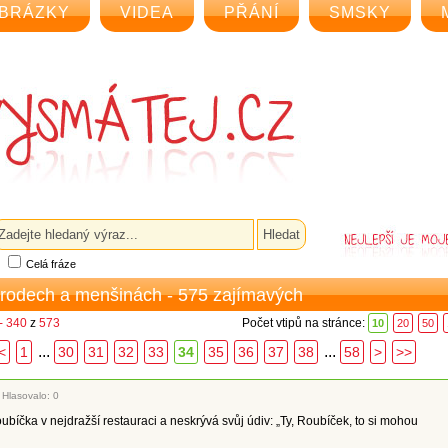
BRÁZKY
VIDEA
PŘÁNÍ
SMSKY
Celá fráze
árodech a menšinách - 575 zajímavých
- 340
z
573
Počet vtipů na stránce:
10
20
50
...
...
<
1
30
31
32
33
34
35
36
37
38
58
>
>>
|
Hlasovalo: 0
bíčka v nejdražší restauraci a neskrývá svůj údiv: „Ty, Roubíček, to si mohou