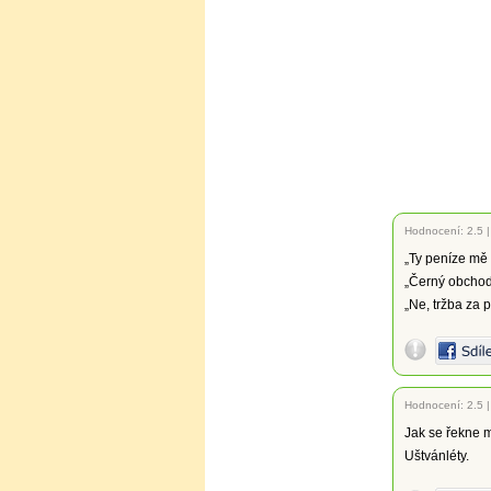
Hodnocení:
2.5
„Ty peníze mě p
„Černý obcho
„Ne, tržba za 
Hodnocení:
2.5
Jak se řekne 
Uštvánléty.