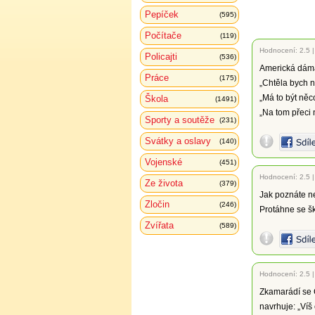
Pepíček
(595)
Počítače
(119)
Hodnocení:
2.5
Policajti
(536)
Americká dáma 
Práce
(175)
„Chtěla bych n
„Má to být ně
Škola
(1491)
„Na tom přeci
Sporty a soutěže
(231)
Svátky a oslavy
(140)
Vojenské
(451)
Hodnocení:
2.5
Ze života
(379)
Jak poznáte n
Zločin
(246)
Protáhne se šk
Zvířata
(589)
Hodnocení:
2.5
Zkamarádí se 
navrhuje: „Víš