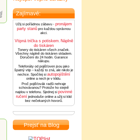
Zajímavé:
pronájem
Užij si pořádnou zábavu -
party stanů
pro každou správnou
akci.
Vtipná trička s potiskem
Náplně
.
do tiskáren
Tonery do tiskáren všech značek.
Všechny náplně do tiskáren skladem.
Doručení do 24 hodin. Garance
nákupu.
Telefonáty od pojišťoven jsou jako
špatný vtip – každý to zná, ale nikdo je
autopojištění
nechce. Spočítej si
online a nech je v klidu.
Proč pojišťovák radši nehraje
schovávanou? Protože ho stejně
povinné
najdou v telefonu. Sjednej si
ručení
jednoduše online a užij si klid
bez nečekaných hovorů.
Prejsť na Blog