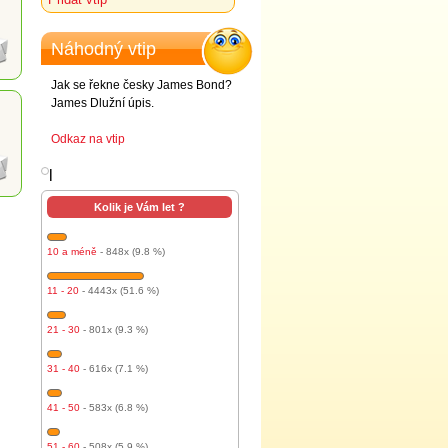
Náhodný vtip
Jak se řekne česky James Bond?
James Dlužní úpis.
Odkaz na vtip
l
Kolik je Vám let ?
10 a méně
- 848x (9.8 %)
11 - 20
- 4443x (51.6 %)
21 - 30
- 801x (9.3 %)
31 - 40
- 616x (7.1 %)
41 - 50
- 583x (6.8 %)
51 - 60
- 508x (5.9 %)