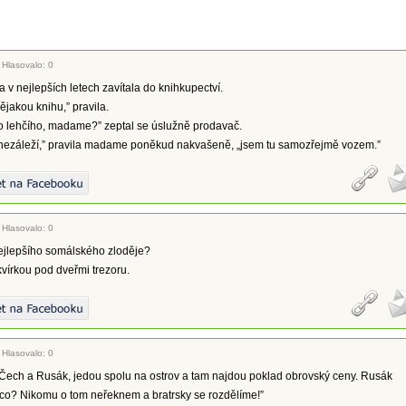
|
Hlasovalo: 0
v nejlepších letech zavítala do knihkupectví.
ějakou knihu,” pravila.
co lehčího, madame?” zeptal se úslužně prodavač.
 nezáleží,” pravila madame poněkud nakvašeně, „jsem tu samozřejmě vozem.”
|
Hlasovalo: 0
ejlepšího somálského zloděje?
vírkou pod dveřmi trezoru.
|
Hlasovalo: 0
Čech a Rusák, jedou spolu na ostrov a tam najdou poklad obrovský ceny. Rusák
 co? Nikomu o tom neřeknem a bratrsky se rozdělíme!”