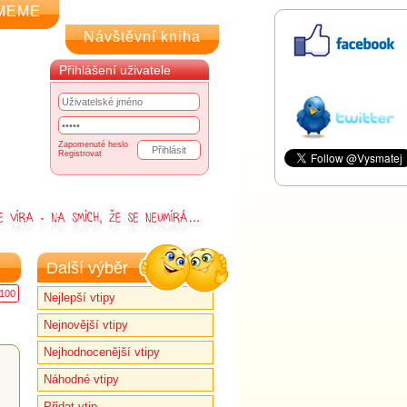
MEME
Návštěvní kniha
Přihlášení uživatele
Zapomenuté heslo
Registrovat
Další výběr
100
Nejlepší vtipy
Nejnovější vtipy
Nejhodnocenější vtipy
Náhodné vtipy
Přidat vtip