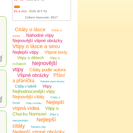
61 a více
- 818x (9.5 %)
Celkem hlasovalo: 8617
Citáty o lásce
Citáty a
Náhodné vtipy
motta
Nejnovější vtipné obrázky
Vtipy o lásce a sexu
Nejlepší vtipy
Vtipné texty
Vtipy o dětech
Vtipy o
Nejnovější
zvířatech
vtipy
Citáty podle autora
Vtipné obrázky
Přání
a přáníčka
Náhodné vtipné obrázky
Vtipy
Citáty v latině
Nejhodnocenější vtipy
Nejnovější citáty
Citáty o
Nejlepší
životě
Citáty o smutku
vtipná videa
Vtipy o
Chucku Norrisovi
Přání k
Nejlepší
narozeninám
citáty
Náhodné citáty
Nejlepší vtipné obrázky