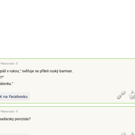
|
Hlasovalo: 0
álí v rukou,” svěřuje se příteli ruský barman.
d?”
pálenku.”
|
Hlasovalo: 0
maďarsky penzista?