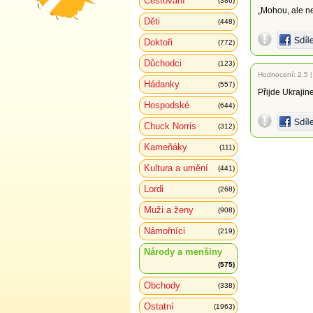
Cestování
(386)
„Mohou, ale ne
Děti
(448)
Doktoři
(772)
Důchodci
(123)
Hodnocení:
2.5
Hádanky
(557)
Přijde Ukrajine
Hospodské
(644)
Chuck Norris
(312)
Kameňáky
(111)
Kultura a umění
(441)
Lordi
(268)
Muži a ženy
(908)
Námořníci
(219)
Národy a menšiny
(575)
Obchody
(338)
Ostatní
(1963)