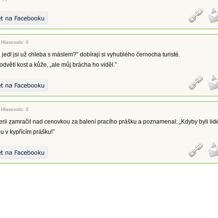
|
Hlasovalo: 0
 jedl jsi už chleba s máslem?” dobírají si vyhublého černocha turisté.
odvětí kost a kůže, „ale můj brácha ho viděl.”
|
Hlasovalo: 0
erii zamračil nad cenovkou za balení pracího prášku a poznamenal: „Kdyby byli lid
ou v kypřícím prášku!”