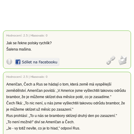
Hodnocení:
2.5
|
Hlasovalo: 0
Jak se řekne polsky rychlík?
Šalena mašina.
Hodnocení:
2.5
|
Hlasovalo: 0
Američan, Čech a Rus se hádají o tom, která země má vyspělejší
zemědělství. Američan povídá: „V Americe jsme vyšlechtili takovou odrůdu
brambor, že je můžeme sklízet dva měsíce poté, co je zasadíme.”
Čech říká: „To nic není, u nás jsme vyšlechtili takovou odrůdu brambor, že
je můžeme sklízet už měsíc po zasazení.”
Rus prohlásí: „To u nás se brambory sklízejí druhý den po zasazení.”
„To není možné!” diví se Američan a Čech.
„Je - vy totiž nevíte, co je to hlad,” odpoví Rus.