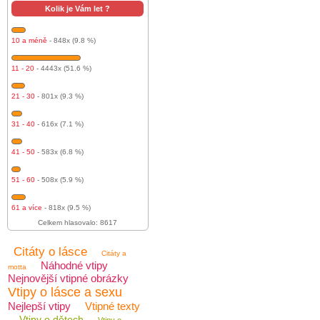
Kolik je Vám let ?
10 a méně
- 848x (9.8 %)
11 - 20
- 4443x (51.6 %)
21 - 30
- 801x (9.3 %)
31 - 40
- 616x (7.1 %)
41 - 50
- 583x (6.8 %)
51 - 60
- 508x (5.9 %)
61 a více
- 818x (9.5 %)
Celkem hlasovalo: 8617
Citáty o lásce
Citáty a
Náhodné vtipy
motta
Nejnovější vtipné obrázky
Vtipy o lásce a sexu
Nejlepší vtipy
Vtipné texty
Vtipy o dětech