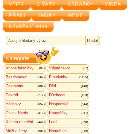
VTIPY
CITÁTY
OBRÁZKY
VIDEA
PŘÁNÍ
SMSKY
MEME
Návštěvní kniha
Kategorie
Vtipné básničky
Vtipné texty
(93)
(67)
Bezdomovci
Blondýnky
(169)
(1125)
Cestování
Děti
(386)
(448)
Doktoři
Důchodci
(772)
(123)
Hádanky
Hospodské
(557)
(644)
Chuck Norris
Kameňáky
(312)
(111)
Kultura a umění
Lordi
(441)
(268)
Muži a ženy
Námořníci
(908)
(219)