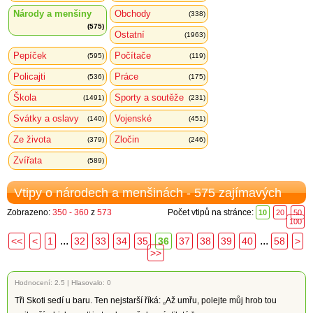
Národy a menšiny
Obchody
(338)
(575)
Ostatní
(1963)
Pepíček
Počítače
(595)
(119)
Policajti
Práce
(536)
(175)
Škola
Sporty a soutěže
(1491)
(231)
Svátky a oslavy
Vojenské
(140)
(451)
Ze života
Zločin
(379)
(246)
Zvířata
(589)
Vtipy o národech a menšinách - 575 zajímavých
Zobrazeno:
350 - 360
z
573
Počet vtipů na stránce:
10
20
50
100
...
...
<<
<
1
32
33
34
35
36
37
38
39
40
58
>
>>
Hodnocení:
2.5
|
Hlasovalo: 0
Tři Skoti sedí u baru. Ten nejstarší říká: „Až umřu, polejte můj hrob tou