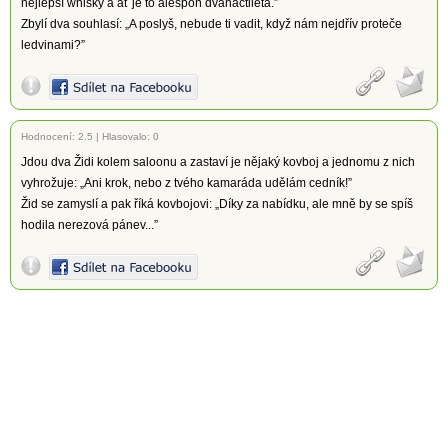
nejlepší whisky a ať je to alespoň dvanáctiletá.”
Zbylí dva souhlasí: „A poslyš, nebude ti vadit, když nám nejdřív proteče
ledvinami?”
Hodnocení:
2.5
|
Hlasovalo: 0
Jdou dva Židi kolem saloonu a zastaví je nějaký kovboj a jednomu z nich
vyhrožuje: „Ani krok, nebo z tvého kamaráda udělám cedník!”
Žid se zamyslí a pak říká kovbojovi: „Díky za nabídku, ale mně by se spíš
hodila nerezová pánev...”