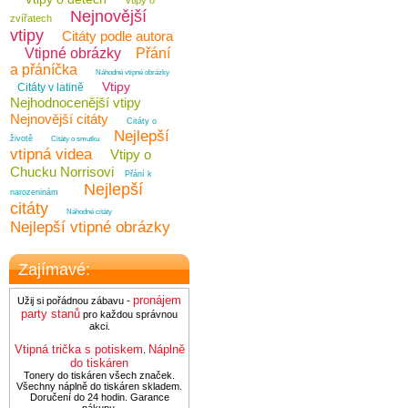
Vtipy o
Nejnovější
zvířatech
vtipy
Citáty podle autora
Vtipné obrázky
Přání
a přáníčka
Náhodné vtipné obrázky
Vtipy
Citáty v latině
Nejhodnocenější vtipy
Nejnovější citáty
Citáty o
Nejlepší
životě
Citáty o smutku
vtipná videa
Vtipy o
Chucku Norrisovi
Přání k
Nejlepší
narozeninám
citáty
Náhodné citáty
Nejlepší vtipné obrázky
Zajímavé:
pronájem
Užij si pořádnou zábavu -
party stanů
pro každou správnou
akci.
Vtipná trička s potiskem
Náplně
.
do tiskáren
Tonery do tiskáren všech značek.
Všechny náplně do tiskáren skladem.
Doručení do 24 hodin. Garance