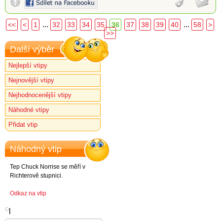
...
...
<<
<
1
32
33
34
35
36
37
38
39
40
58
>
>>
Další výběr
Nejlepší vtipy
Nejnovější vtipy
Nejhodnocenější vtipy
Náhodné vtipy
Přidat vtip
Náhodný vtip
Tep Chuck Norrise se měří v
Richterově stupnici.
Odkaz na vtip
l