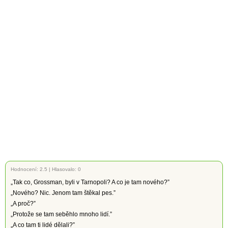
Hodnocení:
2.5
|
Hlasovalo: 0
„Tak co, Grossman, byli v Tarnopoli? A co je tam nového?”
„Nového? Nic. Jenom tam štěkal pes.”
„A proč?”
„Protože se tam seběhlo mnoho lidí.”
„A co tam ti lidé dělali?”