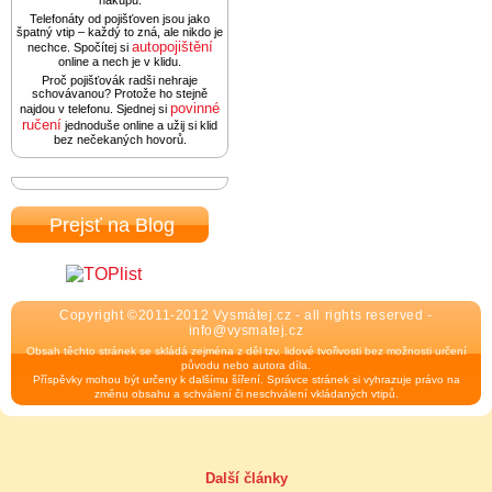
nákupu.
Telefonáty od pojišťoven jsou jako
špatný vtip – každý to zná, ale nikdo je
autopojištění
nechce. Spočítej si
online a nech je v klidu.
Proč pojišťovák radši nehraje
schovávanou? Protože ho stejně
povinné
najdou v telefonu. Sjednej si
ručení
jednoduše online a užij si klid
bez nečekaných hovorů.
Prejsť na Blog
Copyright ©2011-2012 Vysmátej.cz - all rights reserved -
info@vysmatej.cz
Obsah těchto stránek se skládá zejména z děl tzv. lidové tvořivosti bez možnosti určení
původu nebo autora díla.
Příspěvky mohou být určeny k dalšímu šíření. Správce stránek si vyhrazuje právo na
změnu obsahu a schválení či neschválení vkládaných vtipů.
Další články