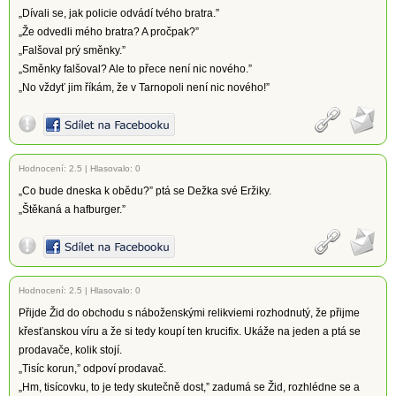
„Dívali se, jak policie odvádí tvého bratra.”
„Že odvedli mého bratra? A pročpak?”
„Falšoval prý směnky.”
„Směnky falšoval? Ale to přece není nic nového.”
„No vždyť jim říkám, že v Tarnopoli není nic nového!”
Hodnocení:
2.5
|
Hlasovalo: 0
„Co bude dneska k obědu?” ptá se Dežka své Eržiky.
„Štěkaná a hafburger.”
Hodnocení:
2.5
|
Hlasovalo: 0
Přijde Žid do obchodu s náboženskými relikviemi rozhodnutý, že přijme
křesťanskou víru a že si tedy koupí ten krucifix. Ukáže na jeden a ptá se
prodavače, kolik stojí.
„Tisíc korun,” odpoví prodavač.
„Hm, tisícovku, to je tedy skutečně dost,” zadumá se Žid, rozhlédne se a