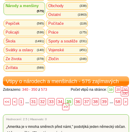
Národy a menšiny
Obchody
(338)
(575)
Ostatní
(1963)
Pepíček
Počítače
(595)
(119)
Policajti
Práce
(536)
(175)
Škola
Sporty a soutěže
(1491)
(231)
Svátky a oslavy
Vojenské
(140)
(451)
Ze života
Zločin
(379)
(246)
Zvířata
(589)
Vtipy o národech a menšinách - 575 zajímavých
Zobrazeno:
340 - 350
z
573
Počet vtipů na stránce:
10
20
50
100
...
...
<<
<
1
31
32
33
34
35
36
37
38
39
58
>
>>
Hodnocení:
2.5
|
Hlasovalo: 0
„Amerika je v mnoha směrech před námi,” podotýká jeden německý občan.