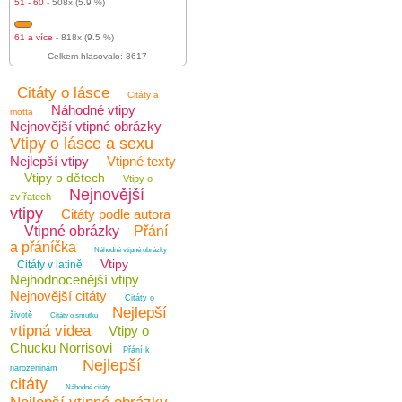
51 - 60
- 508x (5.9 %)
61 a více
- 818x (9.5 %)
Celkem hlasovalo: 8617
Citáty o lásce
Citáty a
Náhodné vtipy
motta
Nejnovější vtipné obrázky
Vtipy o lásce a sexu
Nejlepší vtipy
Vtipné texty
Vtipy o dětech
Vtipy o
Nejnovější
zvířatech
vtipy
Citáty podle autora
Vtipné obrázky
Přání
a přáníčka
Náhodné vtipné obrázky
Vtipy
Citáty v latině
Nejhodnocenější vtipy
Nejnovější citáty
Citáty o
Nejlepší
životě
Citáty o smutku
vtipná videa
Vtipy o
Chucku Norrisovi
Přání k
Nejlepší
narozeninám
citáty
Náhodné citáty