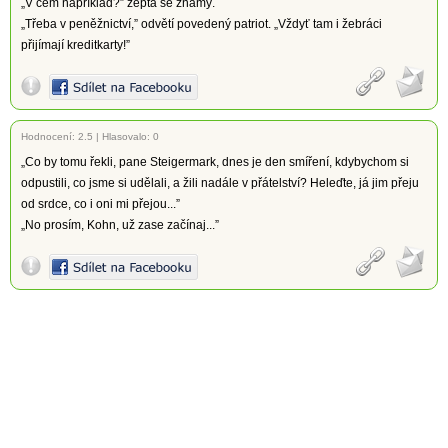
„V čem například?” zeptá se známý.
„Třeba v peněžnictví,” odvětí povedený patriot. „Vždyť tam i žebráci
přijímají kreditkarty!”
Hodnocení:
2.5
|
Hlasovalo: 0
„Co by tomu řekli, pane Steigermark, dnes je den smíření, kdybychom si
odpustili, co jsme si udělali, a žili nadále v přátelství? Heleďte, já jim přeju
od srdce, co i oni mi přejou...”
„No prosím, Kohn, už zase začínaj...”