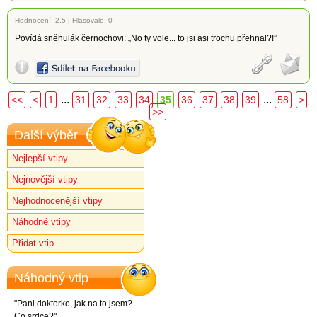
Hodnocení:
2.5
|
Hlasovalo: 0
Povídá sněhulák černochovi: „No ty vole... to jsi asi trochu přehnal?!”
...
...
<<
<
1
31
32
33
34
35
36
37
38
39
58
>
>>
Další výběr
Nejlepší vtipy
Nejnovější vtipy
Nejhodnocenější vtipy
Náhodné vtipy
Přidat vtip
Náhodný vtip
"Pani doktorko, jak na to jsem?
Co srdce?"