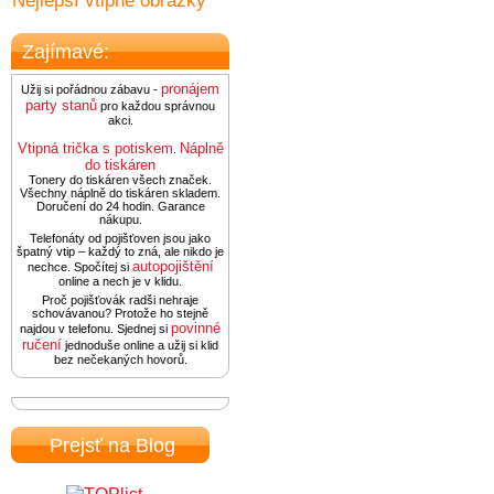
Nejlepší vtipné obrázky
Zajímavé:
pronájem
Užij si pořádnou zábavu -
party stanů
pro každou správnou
akci.
Vtipná trička s potiskem
Náplně
.
do tiskáren
Tonery do tiskáren všech značek.
Všechny náplně do tiskáren skladem.
Doručení do 24 hodin. Garance
nákupu.
Telefonáty od pojišťoven jsou jako
špatný vtip – každý to zná, ale nikdo je
autopojištění
nechce. Spočítej si
online a nech je v klidu.
Proč pojišťovák radši nehraje
schovávanou? Protože ho stejně
povinné
najdou v telefonu. Sjednej si
ručení
jednoduše online a užij si klid
bez nečekaných hovorů.
Prejsť na Blog