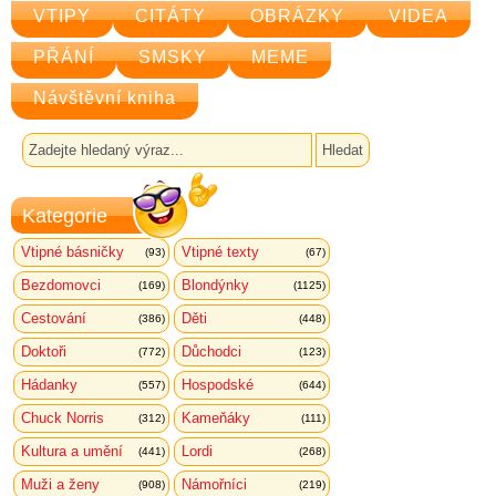
VTIPY
CITÁTY
OBRÁZKY
VIDEA
PŘÁNÍ
SMSKY
MEME
Návštěvní kniha
Kategorie
Vtipné básničky
Vtipné texty
(93)
(67)
Bezdomovci
Blondýnky
(169)
(1125)
Cestování
Děti
(386)
(448)
Doktoři
Důchodci
(772)
(123)
Hádanky
Hospodské
(557)
(644)
Chuck Norris
Kameňáky
(312)
(111)
Kultura a umění
Lordi
(441)
(268)
Muži a ženy
Námořníci
(908)
(219)