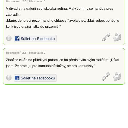
Hodnocení:
2.5
|
Hlasovalo: 0
V divadle na galerii sedí skotská rodina. Malý Johnny se nahýbá přes
zábradlí.
„Marie, dej přeci pozor na toho chlapce,” zvolá otec. „Máš vůbec ponětí, o
kolik jsou dražší lístky do přízemí?!”
Hodnocení:
2.5
|
Hlasovalo: 0
Zlobí se cikán na přítelkyni potom, co ho představila svým rodičům: „Říkal
jsem, že pracuju pro komunální služby, ne pro komunisty!”