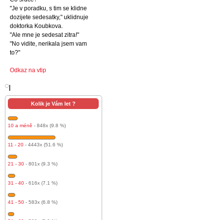
"Je v poradku, s tim se klidne
dozijete sedesatky," uklidnuje
doktorka Koubkova.
"Ale mne je sedesat zitra!"
"No vidite, nerikala jsem vam
to?"
Odkaz na vtip
l
Kolik je Vám let ?
10 a méně
- 848x (9.8 %)
11 - 20
- 4443x (51.6 %)
21 - 30
- 801x (9.3 %)
31 - 40
- 616x (7.1 %)
41 - 50
- 583x (6.8 %)