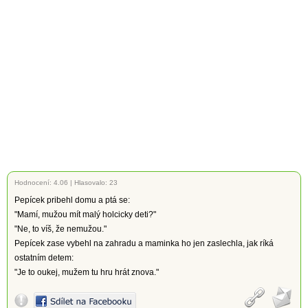
Hodnocení:
4.06
|
Hlasovalo: 23
Pepícek pribehl domu a ptá se:
"Mamí, mužou mít malý holcicky deti?"
"Ne, to víš, že nemužou."
Pepícek zase vybehl na zahradu a maminka ho jen zaslechla, jak ríká
ostatním detem:
"Je to oukej, mužem tu hru hrát znova."