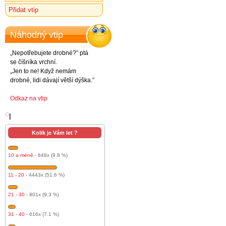
Přidat vtip
Náhodný vtip
„Nepotřebujete drobné?” ptá
se číšníka vrchní.
„Jen to ne! Když nemám
drobné, lidi dávají větší dýška.”
Odkaz na vtip
l
Kolik je Vám let ?
10 a méně
- 848x (9.8 %)
11 - 20
- 4443x (51.6 %)
21 - 30
- 801x (9.3 %)
31 - 40
- 616x (7.1 %)