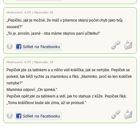
Hodnocení:
4.05
|
Hlasovalo: 56
„Pepíčku, jak je možné, že máš v písemce stejný počet chyb jako tvůj
soused?”
„To je, prosím, jasné - oba máme stejnou paní učitelku!”
Hodnocení:
4.05
|
Hlasovalo: 18
Pepíček jde za tatínkem a u něho vidí králíčka, jak se nehýbe. Pepíček se
poleká, tak běží rychle za maminkou a říká: „Maminko, proč se ten králíček
nehýbe?”
Maminka odpoví: „On spinká.”
Pepíček opět jde za tatínkem a vidí, jak ho stahuje z kůže. Pepíček říká:
„Tomu králíčkovi bude ale zima, až se probudí.”