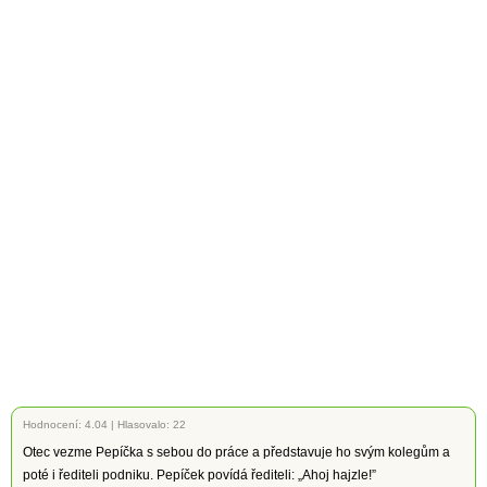
Hodnocení:
4.04
|
Hlasovalo: 22
Otec vezme Pepíčka s sebou do práce a představuje ho svým kolegům a
poté i řediteli podniku. Pepíček povídá řediteli: „Ahoj hajzle!”