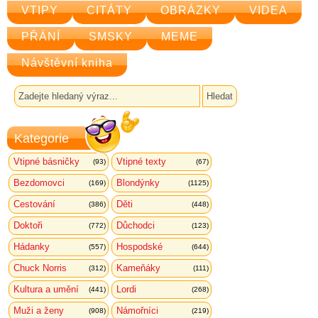
VTIPY
CITÁTY
OBRÁZKY
VIDEA
PŘÁNÍ
SMSKY
MEME
Návštěvní kniha
Kategorie
Vtipné básničky
Vtipné texty
(93)
(67)
Bezdomovci
Blondýnky
(169)
(1125)
Cestování
Děti
(386)
(448)
Doktoři
Důchodci
(772)
(123)
Hádanky
Hospodské
(557)
(644)
Chuck Norris
Kameňáky
(312)
(111)
Kultura a umění
Lordi
(441)
(268)
Muži a ženy
Námořníci
(908)
(219)