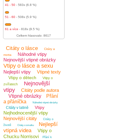
41 - 50
- 583x (6.8 %)
51 - 60
- 508x (5.9 %)
61 a více
- 818x (9.5 %)
Celkem hlasovalo: 8617
Citáty o lásce
Citáty a
Náhodné vtipy
motta
Nejnovější vtipné obrázky
Vtipy o lásce a sexu
Nejlepší vtipy
Vtipné texty
Vtipy o dětech
Vtipy o
Nejnovější
zvířatech
vtipy
Citáty podle autora
Vtipné obrázky
Přání
a přáníčka
Náhodné vtipné obrázky
Vtipy
Citáty v latině
Nejhodnocenější vtipy
Nejnovější citáty
Citáty o
Nejlepší
životě
Citáty o smutku
vtipná videa
Vtipy o
Chucku Norrisovi
Přání k