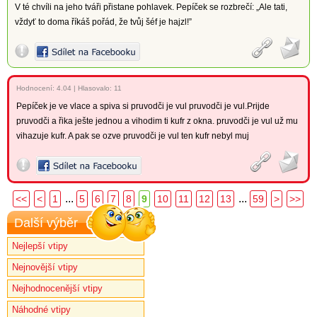
V té chvíli na jeho tváři přistane pohlavek. Pepíček se rozbrečí: „Ale tati,
vždyť to doma říkáš pořád, že tvůj šéf je hajzl!”
Hodnocení:
4.04
|
Hlasovalo: 11
Pepíček je ve vlace a spiva si pruvodči je vul pruvodči je vul.Prijde
pruvodči a řika ješte jednou a vihodim ti kufr z okna. pruvodči je vul už mu
vihazuje kufr. A pak se ozve pruvodči je vul ten kufr nebyl muj
...
...
<<
<
1
5
6
7
8
9
10
11
12
13
59
>
>>
Další výběr
Nejlepší vtipy
Nejnovější vtipy
Nejhodnocenější vtipy
Náhodné vtipy