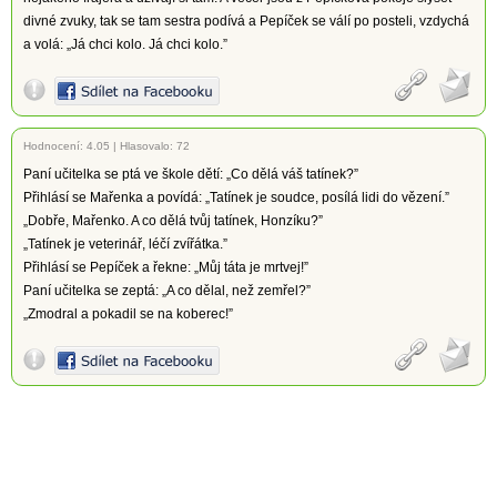
divné zvuky, tak se tam sestra podívá a Pepíček se válí po posteli, vzdychá
a volá: „Já chci kolo. Já chci kolo.”
Hodnocení:
4.05
|
Hlasovalo: 72
Paní učitelka se ptá ve škole dětí: „Co dělá váš tatínek?”
Přihlásí se Mařenka a povídá: „Tatínek je soudce, posílá lidi do vězení.”
„Dobře, Mařenko. A co dělá tvůj tatínek, Honzíku?”
„Tatínek je veterinář, léčí zvířátka.”
Přihlásí se Pepíček a řekne: „Můj táta je mrtvej!”
Paní učitelka se zeptá: „A co dělal, než zemřel?”
„Zmodral a pokadil se na koberec!”