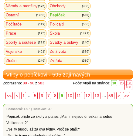
Národy a menšiny
Obchody
(575)
(338)
Ostatní
Pepíček
(1963)
(595)
Počítače
Policajti
(119)
(536)
Práce
Škola
(175)
(1491)
Sporty a soutěže
Svátky a oslavy
(231)
(140)
Vojenské
Ze života
(451)
(379)
Zločin
Zvířata
(246)
(589)
Vtipy o pepíčkovi - 595 zajímavých
Zobrazeno:
80 - 90
z
583
Počet vtipů na stránce:
10
20
50
100
...
...
<<
<
1
5
6
7
8
9
10
11
12
13
59
>
>>
Hodnocení:
4.07
|
Hlasovalo: 37
Pepíček přijde ze školy a ptá se: „Mami, nejsou dneska náhodou
Velikonoce?”
„Ne, ty budou až za dva týdny. Proč se ptáš?”
„No, že jsem si vykoledoval pětku...”