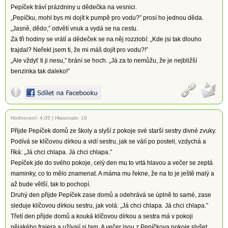
Pepíček tráví prázdniny u dědečka na vesnici.
„Pepíčku, mohl bys mi dojít k pumpě pro vodu?” prosí ho jednou děda.
„Jasně, dědo,” odvětí vnuk a vydá se na cestu.
Za tři hodiny se vrátí a dědeček se na něj rozzlobí: „Kde jsi tak dlouho
trajdal? Neřekl jsem ti, že mi máš dojít pro vodu?!”
„Ale vždyť ti ji nesu,” brání se hoch. „Já za to nemůžu, že je nejbližší
benzinka tak daleko!”
Hodnocení:
4.05
|
Hlasovalo: 19
Přijde Pepíček domů ze školy a slyší z pokoje své starší sestry divné zvuky.
Podívá se klíčovou dírkou a vidí sestru, jak se válí po posteli, vzdychá a
říká: „Já chci chlapa. Já chci chlapa.”
Pepíček jde do svého pokoje, celý den mu to vrtá hlavou a večer se zeptá
maminky, co to mělo znamenat. A máma mu řekne, že na to je ještě malý a
až bude větší, tak to pochopí.
Druhý den přijde Pepíček zase domů a odehrává se úplně to samé, zase
sleduje klíčovou dírkou sestru, jak volá: „Já chci chlapa. Já chci chlapa.”
Třetí den přijde domů a kouká klíčovou dírkou a sestra má v pokoji
nějakého frajera a užívají si tam. A večer jsou z Pepíčkova pokoje slyšet