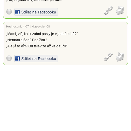
Hodnocení:
4.07
|
Hlasovalo: 68
„Mami, víš, kolik zubní pasty je v jedné tubě?”
„Nemám tušení, Pepíčku.”
„Ale já to vím! Od televize až ke gauči!”