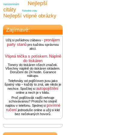
Nejlepší
narozeninám
citáty
Náhodné citáty
Nejlepší vtipné obrázky
Zajímavé:
pronájem
Užij si pořádnou zábavu -
party stanů
pro každou správnou
akci.
Vtipná trička s potiskem
Náplně
.
do tiskáren
Tonery do tiskáren všech značek.
Všechny náplně do tiskáren skladem.
Doručení do 24 hodin. Garance
nákupu.
Telefonáty od pojišťoven jsou jako
špatný vtip – každý to zná, ale nikdo je
autopojištění
nechce. Spočítej si
online a nech je v klidu.
Proč pojišťovák radši nehraje
schovávanou? Protože ho stejně
povinné
najdou v telefonu. Sjednej si
ručení
jednoduše online a užij si klid
bez nečekaných hovorů.